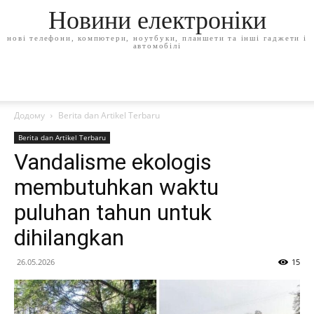
Новини електроніки
нові телефони, компютери, ноутбуки, планшети та інші гаджети і
автомобілі
Додому
Berita dan Artikel Terbaru
Berita dan Artikel Terbaru
Vandalisme ekologis
membutuhkan waktu
puluhan tahun untuk
dihilangkan
26.05.2026
15