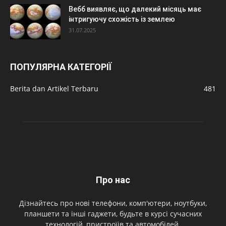
Вебб виявляє, що далекий місяць має
інтригуючу схожість із землею
31.07.2025
ПОПУЛЯРНА КАТЕГОРІЇ
Berita dan Artikel Terbaru
481
Про нас
Дізнайтесь про нові телефони, комп'ютери, ноутбуки,
планшети та інші гаджети, будьте в курсі сучасних
технологій, пристроїів та автомобілей.