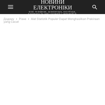
НОВИНИ
ЕЛЕКТРОНІКИ
нові телефони, компютери, ноутбуки,
планшети та інші гаджети і автомобілі
Додому
Різне
Alat Statistik Populer Dapat Menghasilkan Prakiraan
yang Cacat