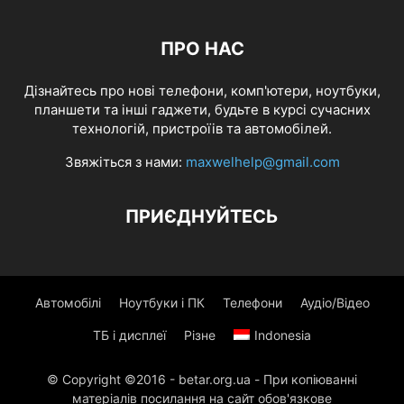
ПРО НАС
Дізнайтесь про нові телефони, комп'ютери, ноутбуки,
планшети та інші гаджети, будьте в курсі сучасних
технологій, пристроїів та автомобілей.
Звяжіться з нами:
maxwelhelp@gmail.com
ПРИЄДНУЙТЕСЬ
Автомобілі
Ноутбуки і ПК
Телефони
Аудіо/Відео
ТБ і дисплеї
Різне
Indonesia
© Copyright ©2016 - betar.org.ua - При копіюванні
матеріалів посилання на сайт обов'язкове