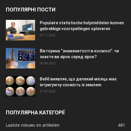
ПОПУЛЯРНІ ПОСТИ
Populaire statistische hulpmiddelen kunnen
gebrekkige voorspellingen opleveren
07.11.2025
Вікторина “знаменитості в космосі”: чи
знаєте ви зірок серед зірок?
06.08.2025
Вебб виявляє, що далекий місяць має
інтригуючу схожість із землею
31.07.2025
ПОПУЛЯРНА КАТЕГОРІЇ
Laatste nieuws en artikelen
481