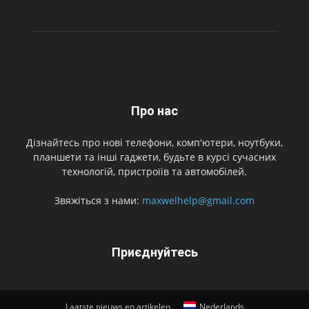
Про нас
Дізнайтесь про нові телефони, комп'ютери, ноутбуки,
планшети та інші гаджети, будьте в курсі сучасних
технологій, пристроїів та автомобілей.
Звяжіться з нами:
maxwelhelp@gmail.com
Приєднуйтесь
Laatste nieuws en artikelen
Nederlands