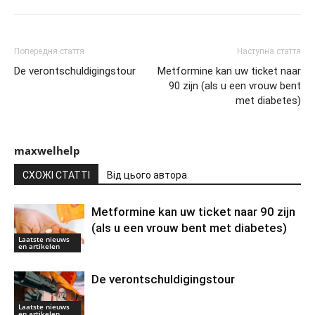
Попередня стаття
Наступна стаття
De verontschuldigingstour
Metformine kan uw ticket naar
90 zijn (als u een vrouw bent
met diabetes)
maxwelhelp
СХОЖІ СТАТТІ
Від цього автора
Metformine kan uw ticket naar 90 zijn
(als u een vrouw bent met diabetes)
Laatste nieuws
en artikelen
De verontschuldigingstour
Laatste nieuws
en artikelen