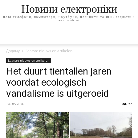
Новини електроніки
нові телефони, компютери, ноутбуки, планшети та інші гаджети і
автомобілі
Додому
Laatste nieuws en artikelen
Laatste nieuws en artikelen
Het duurt tientallen jaren
voordat ecologisch
vandalisme is uitgeroeid
26.05.2026
27