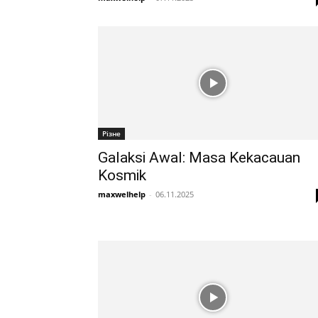
Різне
Galaksi Awal: Masa Kekacauan
Kosmik
maxwelhelp
-
06.11.2025