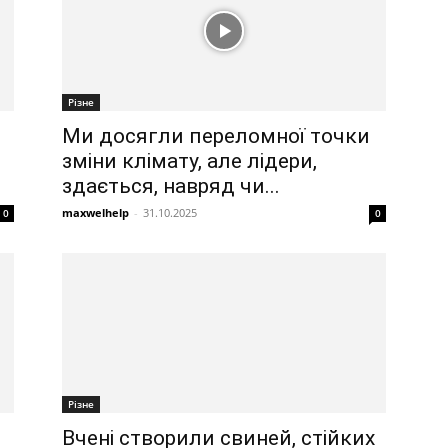
Різне
я
Ми досягли переломної точки
зміни клімату, але лідери,
здається, навряд чи...
maxwelhelp
-
31.10.2025
0
0
Різне
Вчені створили свиней, стійких