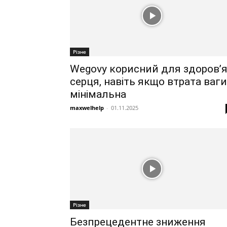
Різне
Wegovy корисний для здоров’
серця, навіть якщо втрата ваги
мінімальна
maxwelhelp
-
01.11.2025
Різне
Безпрецедентне зниження