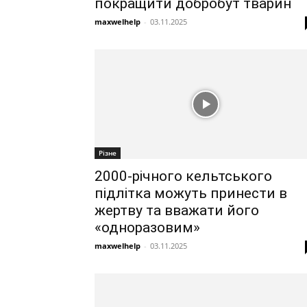
покращити добробут тварин
maxwelhelp
-
03.11.2025
Різне
2000-річного кельтського
підлітка можуть принести в
жертву та вважати його
«одноразовим»
maxwelhelp
-
03.11.2025