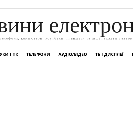
вини електрон
 телефони, компютери, ноутбуки, планшети та інші гаджети і автом
УКИ І ПК
ТЕЛЕФОНИ
АУДІО/ВІДЕО
ТБ І ДИСПЛЕЇ