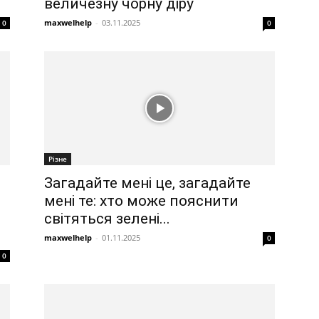
величезну чорну діру
maxwelhelp
-
03.11.2025
0
0
Різне
Загадайте мені це, загадайте
мені те: хто може пояснити
світяться зелені...
maxwelhelp
-
01.11.2025
0
0