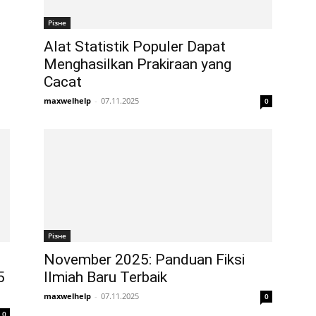
Різне
Alat Statistik Populer Dapat
Menghasilkan Prakiraan yang
Cacat
maxwelhelp
-
07.11.2025
0
Різне
November 2025: Panduan Fiksi
5
Ilmiah Baru Terbaik
maxwelhelp
-
07.11.2025
0
0