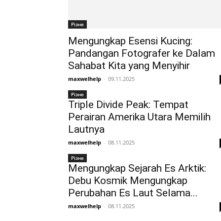
Різне
Mengungkap Esensi Kucing:
Pandangan Fotografer ke Dalam
Sahabat Kita yang Menyihir
maxwelhelp
-
09.11.2025
Різне
Triple Divide Peak: Tempat
Perairan Amerika Utara Memilih
Lautnya
maxwelhelp
-
08.11.2025
Різне
Mengungkap Sejarah Es Arktik:
Debu Kosmik Mengungkap
Perubahan Es Laut Selama...
maxwelhelp
-
08.11.2025