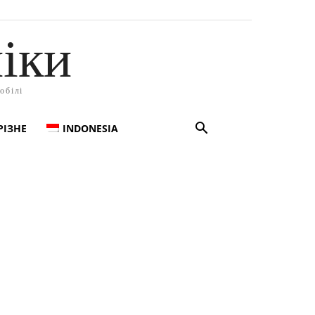
іки
обілі
РІЗНЕ
INDONESIA