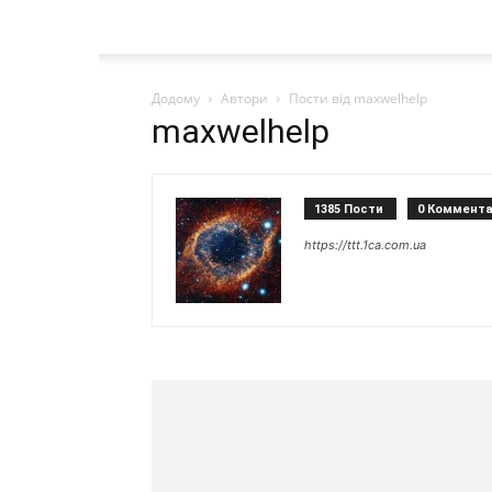
Додому
Автори
Пости від maxwelhelp
maxwelhelp
1385 Пости
0 Коммента
https://ttt.1ca.com.ua