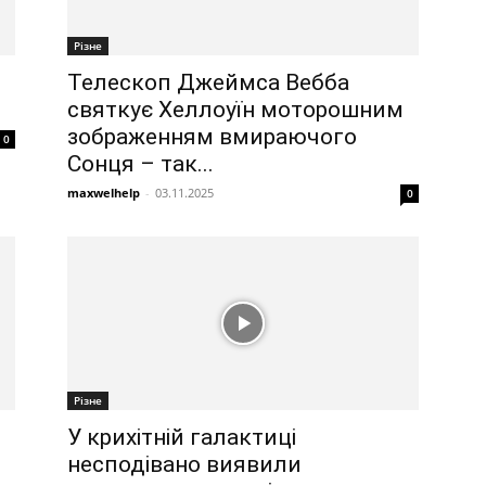
Різне
Телескоп Джеймса Вебба
святкує Хеллоуїн моторошним
зображенням вмираючого
0
Сонця – так...
maxwelhelp
-
03.11.2025
0
Різне
У крихітній галактиці
несподівано виявили