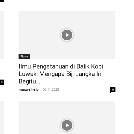
Різне
Ilmu Pengetahuan di Balik Kopi
Luwak: Mengapa Biji Langka Ini
Begitu...
0
maxwelhelp
-
06.11.2025
0