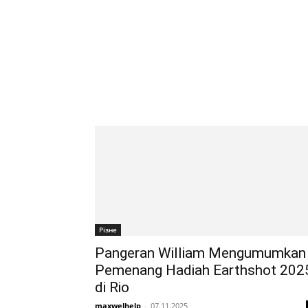
Різне
Pangeran William Mengumumkan
Pemenang Hadiah Earthshot 202
di Rio
maxwelhelp
-
07.11.2025