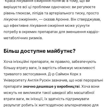
“Краса лікування ожиріння полягає в тому, що ви
вирішуєте всі ці проблеми одночасно: ви регулюєте
рівень глюкози, ліпідів та артеріального тиску, просто
лікуючи ожиріння», — сказав Аронне. Він стверджував,
що ефективне лікування ожиріння може усунути
потребу в окремих препаратах для зменшення кардіо-
метаболічних ризиків.
Більш доступне майбутнє?
Хоча ін’єкційні препарати, як правило, забезпечують
більшу втрату ваги, їх вартість обмежує можливості
тривалого застосування. Д-р Саймон Корк з
Університету Англія Рускін зазначив, що нові пероральні
препарати
значно дешевше у виробництві
. Хоча вони
можуть не викликати такої швидкої або масштабної
втрати ваги, як ін’єкції, їх здатність підтримувати
результат робить їх життєздатною альтернативою для