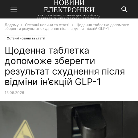
НОВИНИ
ЕЛЕКТРОНІКИ
нові телефони, компютери, ноутбуки,
планшети та інші гаджети і автомобілі
Додому
Останні новини та статті
Щоденна таблетка допоможе
зберегти результат схуднення після відміни ін’єкцій GLP-1
Останні новини та статті
Щоденна таблетка
допоможе зберегти
результат схуднення після
відміни ін’єкцій GLP-1
15.05.2026