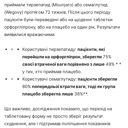
приймали тирзепатид (Mounjaro) або семаглутид
(Wegovy) протягом 72 тижнів. Після цього періоду
пацієнти були переведені або на щоденні таблетки
орфоргліпрону, або на плацебо на один рік. Результати
виявилися вражаючими:
Користувачі тирзепатиду:
пацієнти, які
перейшли на орфоргліпрон, зберегли
75%
своєї втраченої ваги порівняно з лише
49% * *
у тих, хто приймав плацебо.
Користувачі семаглутиду:
пацієнти зберегли
80%
попередньої втрати ваги, тоді як група
плацебо зберегла лише
38%**.
Що важливо, дослідження показало, що перехід на
таблетовану форму не просто зберіг результат
схуднення, але і підтримав поліпшення показників