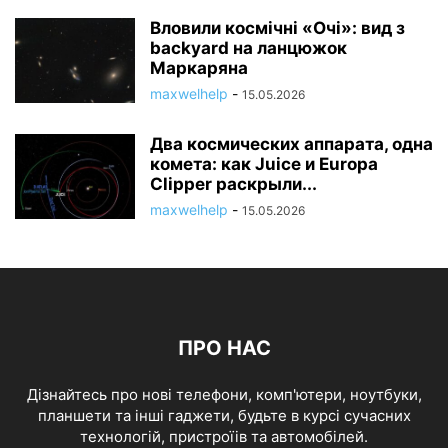
Вловили космічні «Очі»: вид з
backyard на ланцюжок
Маркаряна
maxwelhelp
-
15.05.2026
Два космических аппарата, одна
комета: как Juice и Europa
Clipper раскрыли...
maxwelhelp
-
15.05.2026
ПРО НАС
Дізнайтесь про нові телефони, комп'ютери, ноутбуки,
планшети та інші гаджети, будьте в курсі сучасних
технологій, пристроїів та автомобілей.