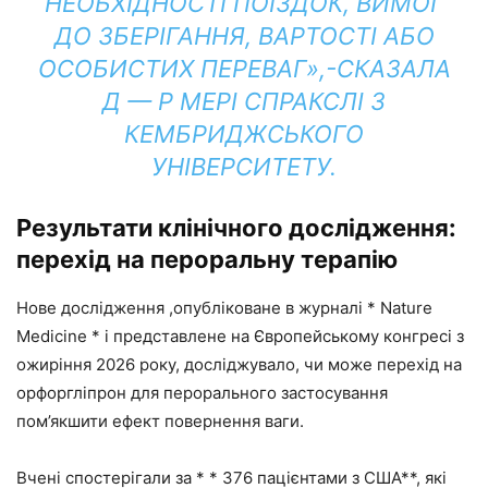
НЕОБХІДНОСТІ ПОЇЗДОК, ВИМОГ
ДО ЗБЕРІГАННЯ, ВАРТОСТІ АБО
ОСОБИСТИХ ПЕРЕВАГ»,-СКАЗАЛА
Д — Р МЕРІ СПРАКСЛІ З
КЕМБРИДЖСЬКОГО
УНІВЕРСИТЕТУ.
Результати клінічного дослідження:
перехід на пероральну терапію
Нове дослідження ,опубліковане в журналі * Nature
Medicine * і представлене на Європейському конгресі з
ожиріння 2026 року, досліджувало, чи може перехід на
орфоргліпрон для перорального застосування
пом’якшити ефект повернення ваги.
Вчені спостерігали за * * 376 пацієнтами з США**, які