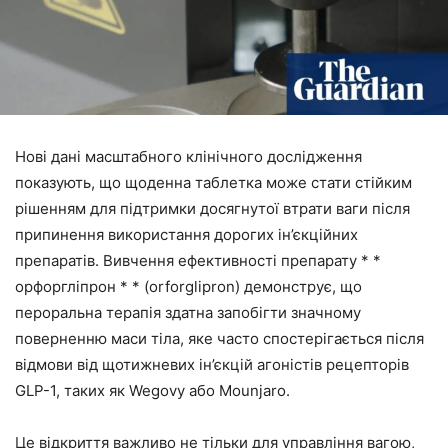
Нові дані масштабного клінічного дослідження
показують, що щоденна таблетка може стати стійким
рішенням для підтримки досягнутої втрати ваги після
припинення використання дорогих ін’єкційних
препаратів. Вивчення ефективності препарату * *
орфоргліпрон * * (orforglipron) демонструє, що
пероральна терапія здатна запобігти значному
поверненню маси тіла, яке часто спостерігається після
відмови від щотижневих ін’єкцій агоністів рецепторів
GLP-1, таких як Wegovy або Mounjaro.
Це відкриття важливо не тільки для управління вагою,