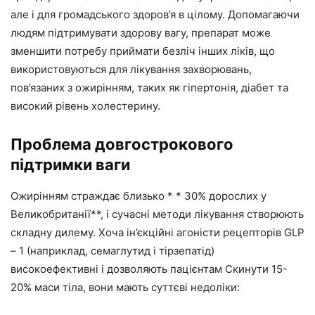
але і для громадського здоров’я в цілому. Допомагаючи
людям підтримувати здорову вагу, препарат може
зменшити потребу приймати безліч інших ліків, що
використовуються для лікування захворювань,
пов’язаних з ожирінням, таких як гіпертонія, діабет та
високий рівень холестерину.
Проблема довгострокового
підтримки ваги
Ожирінням страждає близько * * 30% дорослих у
Великобританії**, і сучасні методи лікування створюють
складну дилему. Хоча ін’єкційні агоністи рецепторів GLP
– 1 (наприклад, семаглутид і тірзепатід)
високоефективні і дозволяють пацієнтам Скинути 15-
20% маси тіла, вони мають суттєві недоліки: