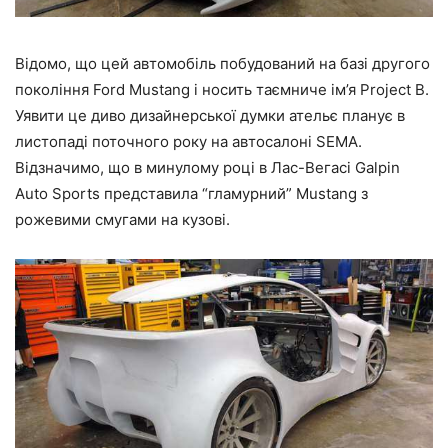
Відомо, що цей автомобіль побудований на базі другого
покоління Ford Mustang і носить таємниче ім’я Project B.
Уявити це диво дизайнерської думки ательє планує в
листопаді поточного року на автосалоні SEMA.
Відзначимо, що в минулому році в Лас-Вегасі Galpin
Auto Sports представила “гламурний” Mustang з
рожевими смугами на кузові.