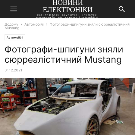
НОВИНИ
ЕЛЕКТРОНІКИ
нові телефони, компютери, ноутбуки,
планшети та інші гаджети і автомобілі
Додому
Автомобілі
Фотографи-шпигуни зняли сюрреалістичний
Mustang
Автомобілі
Фотографи-шпигуни зняли
сюрреалістичний Mustang
31.12.2021