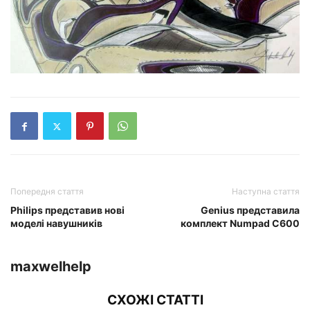
Попередня стаття
Наступна стаття
Philips представив нові
Genius представила
моделі навушників
комплект Numpad С600
maxwelhelp
СХОЖІ СТАТТІ