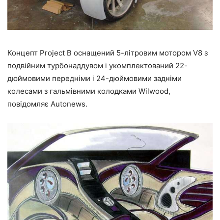
Концепт Project B оснащений 5-літровим мотором V8 з
подвійним турбонаддувом і укомплектований 22-
дюймовими передніми і 24-дюймовими задніми
колесами з гальмівними колодками Wilwood,
повідомляє Autonews.