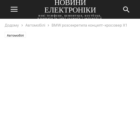
НОВИНИ
ЕЛЕКТРОНІКИ
нові телефони, компютери, ноутбуки,
планшети та інші гаджети і автомобілі
Додому
Автомобілі
BMW розсекретила концепт-кросовер X1
Автомобілі