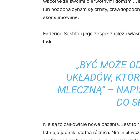
wspólne ze swoimi pierwotnymi domami. Je
lub podobną dynamikę orbity, prawdopodobn
skonsumowane.
Federico Sestito i jego zespół znaleźli wła
Lok
.
„BYĆ MOŻE O
UKŁADÓW, KTÓ
MLECZNĄ” – NAPI
DO
S
Nie są to całkowicie nowe badania. Jest to 
Istnieje jednak istotna różnica. Nie miał 