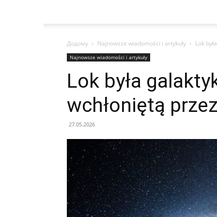
Додому
Najnowsze wiadomości i artykuły
Lok był
Najnowsze wiadomości i artykuły
Lok była galakty
wchłoniętą prze
27.05.2026