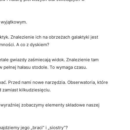
em wyjątkowym.
tyk. Znalezienie ich na obrzeżach galaktyki jest
emności. A co z dyskiem?
tale gwiazdy zaśmiecają widok. Znalezienie tam
 w pełnej hałasu stodole. To wymaga czasu.
wać. Przed nami nowe narzędzia. Obserwatoria, które
zamiast kilkudziesięciu.
e wyraźniej zobaczymy elementy składowe naszej
jdziemy jego „braci” i „siostry”?