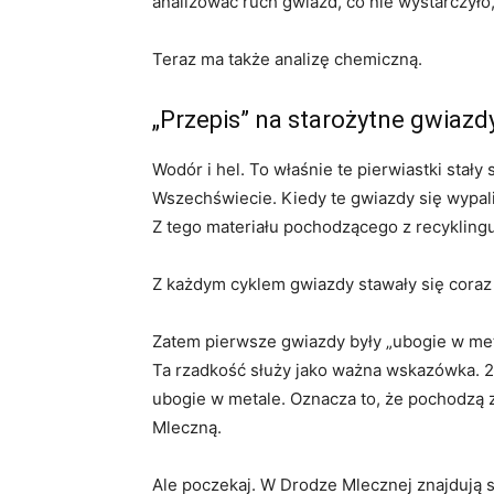
analizować ruch gwiazd, co nie wystarczyło
Teraz ma także analizę chemiczną.
„Przepis” na starożytne gwiazd
Wodór i hel. To właśnie te pierwiastki stał
Wszechświecie. Kiedy te gwiazdy się wypaliły
Z tego materiału pochodzącego z recyklingu
Z każdym cyklem gwiazdy stawały się coraz
Zatem pierwsze gwiazdy były „ubogie w meta
Ta rzadkość służy jako ważna wskazówka. 2
ubogie w metale. Oznacza to, że pochodzą z 
Mleczną.
Ale poczekaj. W Drodze Mlecznej znajdują s