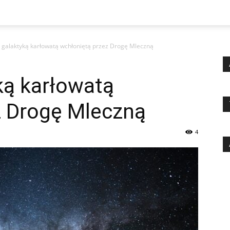
a galaktyką karłowatą wchłoniętą przez Drogę Mleczną
ką karłowatą
z Drogę Mleczną
4