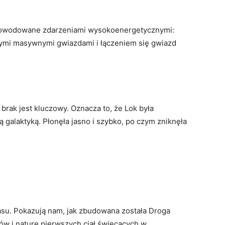
powodowane zdarzeniami wysokoenergetycznymi:
ymi masywnymi gwiazdami i łączeniem się gwiazd
y brak jest kluczowy. Oznacza to, że Lok była
galaktyką. Płonęła jasno i szybko, po czym zniknęła
asu. Pokazują nam, jak zbudowana została Droga
ów i naturę pierwszych ciał świecących w