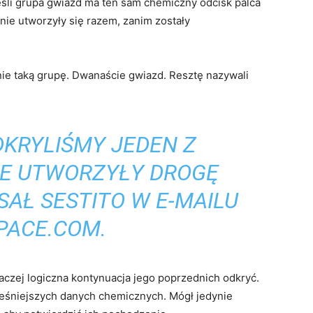
śli grupa gwiazd ma ten sam chemiczny odcisk palca
ie utworzyły się razem, zanim zostały
śnie taką grupę. Dwanaście gwiazd. Resztę nazywali
DKRYLIŚMY JEDEN Z
RE UTWORZYŁY DROGĘ
SAŁ SESTITO W E-MAILU
PACE.COM
.
raczej logiczna kontynuacja jego poprzednich odkryć.
wcześniejszych danych chemicznych. Mógł jedynie