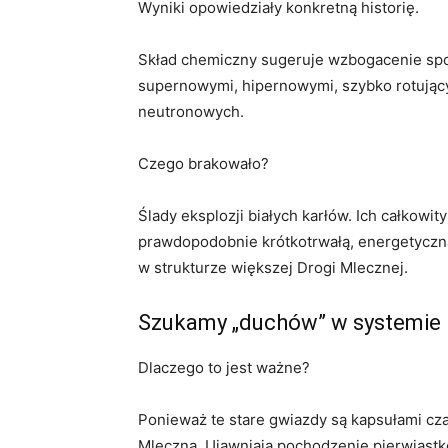
Wyniki opowiedziały konkretną historię.
Skład chemiczny sugeruje wzbogacenie s
supernowymi, hipernowymi, szybko rotując
neutronowych.
Czego brakowało?
Ślady eksplozji białych karłów. Ich całkowit
prawdopodobnie krótkotrwałą, energetyczną 
w strukturze większej Drogi Mlecznej.
Szukamy „duchów” w systemie
Dlaczego to jest ważne?
Ponieważ te stare gwiazdy są kapsułami cz
Mleczna. Ujawniają pochodzenie pierwiastk