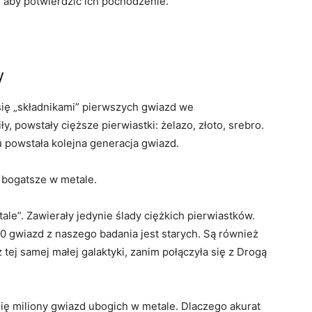
, aby potwierdzić ich pochodzenie.
y
y się „składnikami” pierwszych gwiazd we
, powstały cięższe pierwiastki: żelazo, złoto, srebro.
 powstała kolejna generacja gwiazd.
 bogatsze w metale.
le”. Zawierały jedynie ślady ciężkich pierwiastków.
0 gwiazd z naszego badania jest starych. Są również
tej samej małej galaktyki, zanim połączyła się z Drogą
ię miliony gwiazd ubogich w metale. Dlaczego akurat