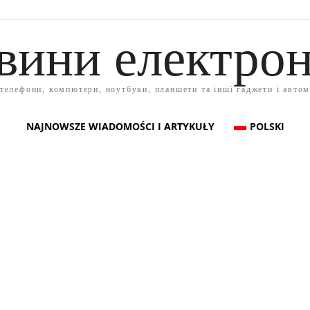
вини електрон
 телефони, компютери, ноутбуки, планшети та інші гаджети і автом
NAJNOWSZE WIADOMOŚCI I ARTYKUŁY
POLSKI