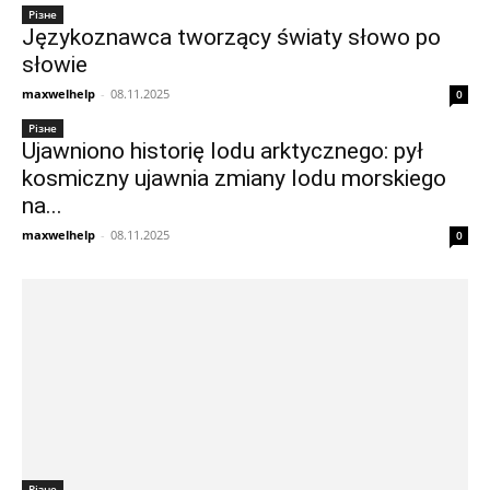
Різне
Językoznawca tworzący światy słowo po
słowie
maxwelhelp
-
08.11.2025
0
Різне
Ujawniono historię lodu arktycznego: pył
kosmiczny ujawnia zmiany lodu morskiego
na...
maxwelhelp
-
08.11.2025
0
Різне