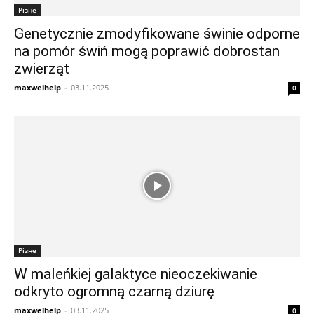
Різне
Genetycznie zmodyfikowane świnie odporne
na pomór świń mogą poprawić dobrostan
zwierząt
maxwelhelp
-
03.11.2025
0
Різне
W maleńkiej galaktyce nieoczekiwanie
odkryto ogromną czarną dziurę
maxwelhelp
-
03.11.2025
0