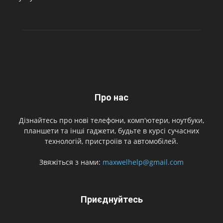
Про нас
Дізнайтесь про нові телефони, комп'ютери, ноутбуки,
планшети та інші гаджети, будьте в курсі сучасних
технологій, пристроїів та автомобілей.
Звяжіться з нами:
maxwelhelp@gmail.com
Приєднуйтесь