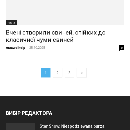
Різне
Вчені створили свиней, стійких до
класичної чуми свиней
maxwelhelp
-
25.10.2025
0
1
2
3
ВИБІР РЕДАКТОРА
Star Show: Niespodziewana burza