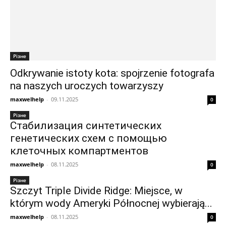
Різне
Odkrywanie istoty kota: spojrzenie fotografa
na naszych uroczych towarzyszy
maxwelhelp
-
09.11.2025
0
Різне
Стабилизация синтетических
генетических схем с помощью
клеточных компартментов
maxwelhelp
-
08.11.2025
0
Різне
Szczyt Triple Divide Ridge: Miejsce, w
którym wody Ameryki Północnej wybierają...
maxwelhelp
-
08.11.2025
0