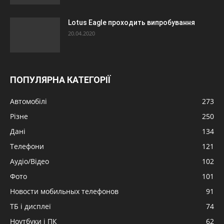
Lotus Eagle проходить випробування
20.04.2020
ПОПУЛЯРНА КАТЕГОРІЇ
Автомобілі
273
Різне
250
Дані
134
Телефони
121
Аудіо/Відео
102
Фото
101
Новости мобильных телефонов
91
ТБ і дисплеї
74
Ноутбуки і ПК
62