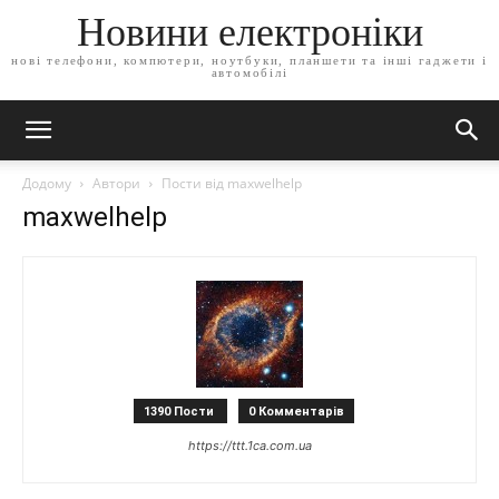
Новини електроніки
нові телефони, компютери, ноутбуки, планшети та інші гаджети і
автомобілі
Додому
Автори
Пости від maxwelhelp
maxwelhelp
1390 Пости
0 Комментарів
https://ttt.1ca.com.ua