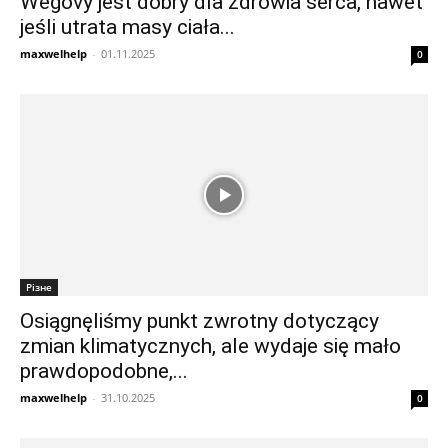
Wegovy jest dobry dla zdrowia serca, nawet
jeśli utrata masy ciała...
maxwelhelp
-
01.11.2025
0
Різне
Osiągnęliśmy punkt zwrotny dotyczący
zmian klimatycznych, ale wydaje się mało
prawdopodobne,...
maxwelhelp
-
31.10.2025
0