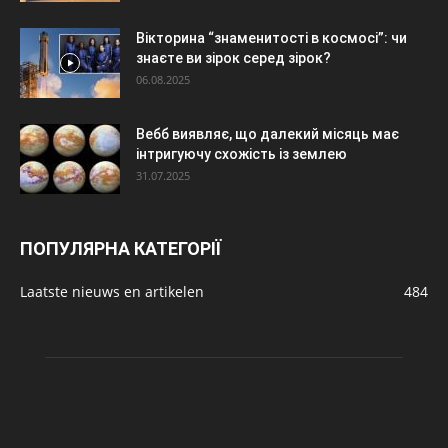
Вікторина “знаменитості в космосі”: чи
знаєте ви зірок серед зірок?
06.08.2025
Вебб виявляє, що далекий місяць має
інтригуючу схожість із землею
31.07.2025
ПОПУЛЯРНА КАТЕГОРІЇ
Laatste nieuws en artikelen
484