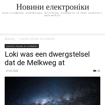
Новини електроніки
нові телефони, компютери, ноутбуки, планшети та інші гаджети і
автомобілі
Додому
Laatste nieuws en artikelen
Laatste nieuws en artikelen
Loki was een dwergstelsel
dat de Melkweg at
27.05.2026
21