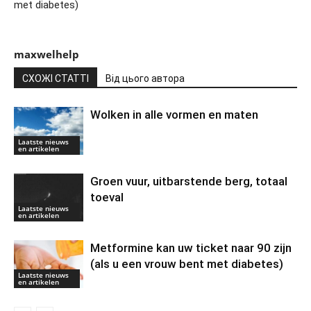
met diabetes)
maxwelhelp
СХОЖІ СТАТТІ
Від цього автора
Wolken in alle vormen en maten
Laatste nieuws
en artikelen
Groen vuur, uitbarstende berg, totaal
toeval
Laatste nieuws
en artikelen
Metformine kan uw ticket naar 90 zijn
(als u een vrouw bent met diabetes)
Laatste nieuws
en artikelen