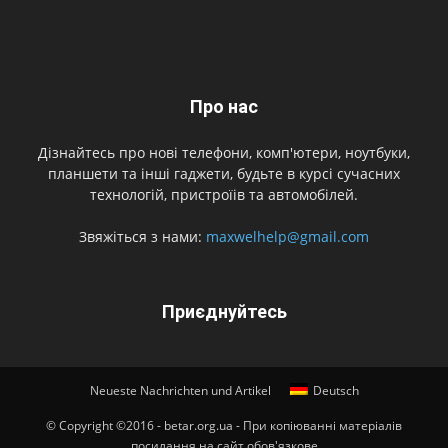
Про нас
Дізнайтесь про нові телефони, комп'ютери, ноутбуки,
планшети та інші гаджети, будьте в курсі сучасних
технологій, пристроїів та автомобілей.
Звяжіться з нами:
maxwelhelp@gmail.com
Приєднуйтесь
Neueste Nachrichten und Artikel
Deutsch
© Copyright ©2016 - betar.org.ua - При копіюванні матеріалів
посилання на сайт обов'язкове