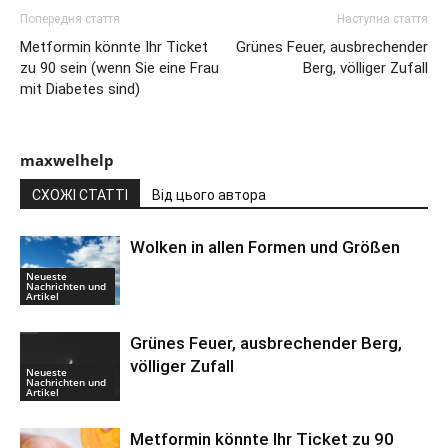
Попередня стаття
Наступна стаття
Metformin könnte Ihr Ticket
Grünes Feuer, ausbrechender
zu 90 sein (wenn Sie eine Frau
Berg, völliger Zufall
mit Diabetes sind)
maxwelhelp
СХОЖІ СТАТТІ
Від цього автора
Wolken in allen Formen und Größen
Neueste
Nachrichten und
Artikel
Grünes Feuer, ausbrechender Berg,
völliger Zufall
Neueste
Nachrichten und
Artikel
Metformin könnte Ihr Ticket zu 90