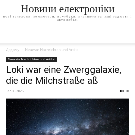
Новини електроніки
нові телефони, компютери, ноутбуки, планшети та інші гаджети і
автомобілі
Додому
Neueste Nachrichten und Artikel
Neueste Nachrichten und Artikel
Loki war eine Zwerggalaxie,
die die Milchstraße aß
27.05.2026
20