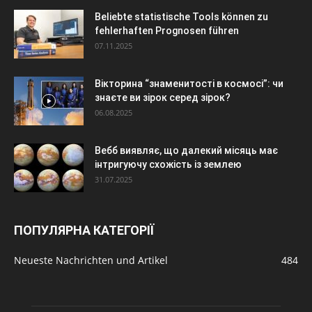
Beliebte statistische Tools können zu
fehlerhaften Prognosen führen
07.11.2025
Вікторина “знаменитості в космосі”: чи
знаєте ви зірок серед зірок?
06.08.2025
Вебб виявляє, що далекий місяць має
інтригуючу схожість із землею
31.07.2025
ПОПУЛЯРНА КАТЕГОРІЇ
Neueste Nachrichten und Artikel
484