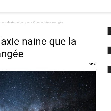
 une galaxie naine que la Voie Lactée a mangée
laxie naine que la
angée
3