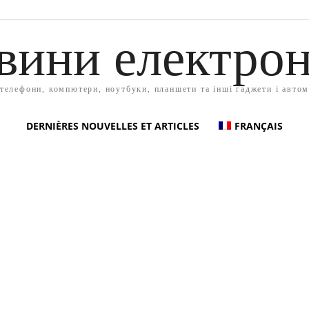
вини електрон
 телефони, компютери, ноутбуки, планшети та інші гаджети і автом
DERNIÈRES NOUVELLES ET ARTICLES
FRANÇAIS