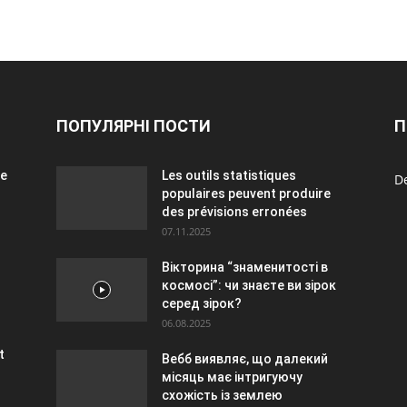
ПОПУЛЯРНІ ПОСТИ
П
ue
Les outils statistiques
De
populaires peuvent produire
des prévisions erronées
07.11.2025
Вікторина “знаменитості в
космосі”: чи знаєте ви зірок
серед зірок?
06.08.2025
t
Вебб виявляє, що далекий
місяць має інтригуючу
схожість із землею