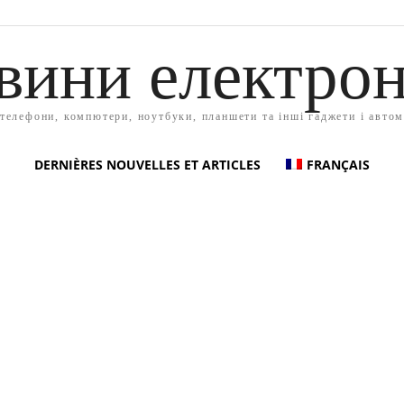
вини електрон
 телефони, компютери, ноутбуки, планшети та інші гаджети і автом
DERNIÈRES NOUVELLES ET ARTICLES
FRANÇAIS