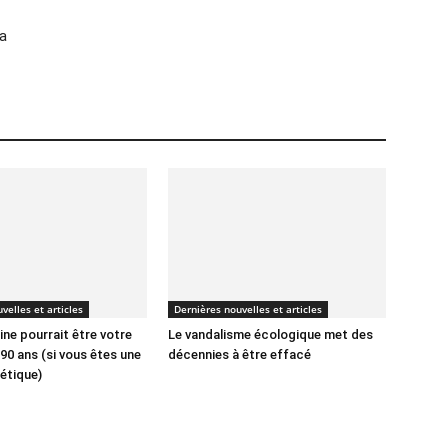
 a
velles et articles
Dernières nouvelles et articles
ne pourrait être votre
Le vandalisme écologique met des
90 ans (si vous êtes une
décennies à être effacé
étique)