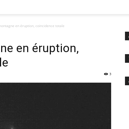
montagne en éruption, coïncidence totale
ne en éruption,
le
3