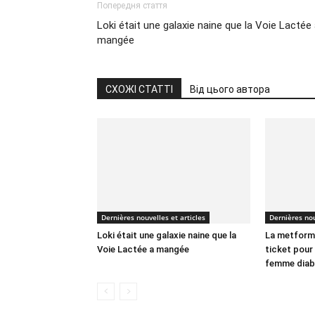
Попередня стаття
Loki était une galaxie naine que la Voie Lactée
mangée
СХОЖІ СТАТТІ
Від цього автора
Dernières nouvelles et articles
Dernières nou
Loki était une galaxie naine que la
La metformi
Voie Lactée a mangée
ticket pour 
femme diab