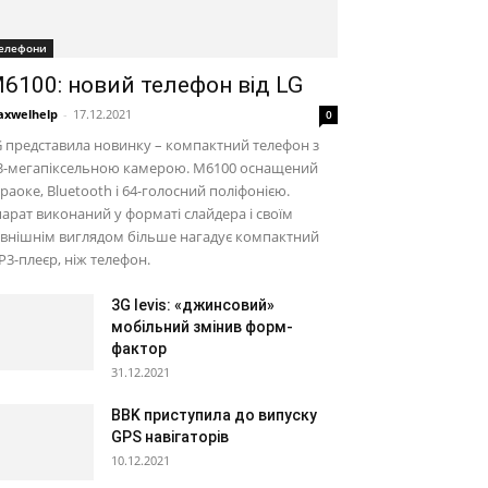
елефони
6100: новий телефон від LG
xwelhelp
-
17.12.2021
0
 представила новинку – компактний телефон з
,3-мегапіксельною камерою. M6100 оснащений
раоке, Bluetooth і 64-голосний поліфонією.
арат виконаний у форматі слайдера і своїм
внішнім виглядом більше нагадує компактний
3-плеєр, ніж телефон.
3G levis: «джинсовий»
мобільний змінив форм-
фактор
31.12.2021
BBK приступила до випуску
GPS навігаторів
10.12.2021