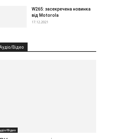
W265: засекречена новинка
від Motorola
17.12.2021
Аудіо/Відео
удіо/Відео