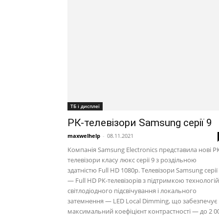
ТБ і дисплеї
РК-телевізори Samsung серії 9
maxwelhelp
-
08.11.2021
Компанія Samsung Electronics представила нові Р
телевізори класу люкс серії 9 з роздільною
здатністю Full HD 1080p. Телевізори Samsung серії
— Full HD РК-телевізорів з підтримкою технологій
світлодіодного підсвічування і локального
затемнення — LED Local Dimming, що забезпечує
максимальний коефіцієнт контрастності — до 2 0