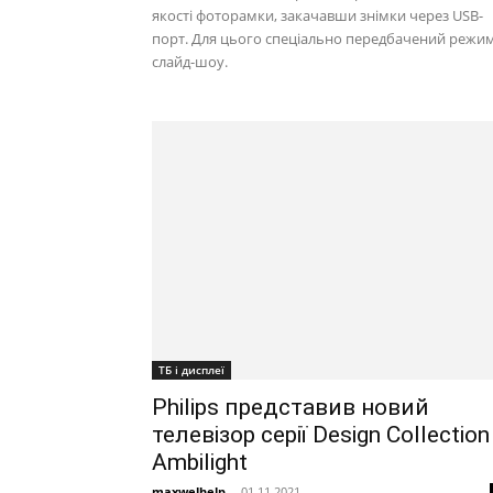
якості фоторамки, закачавши знімки через USB-
порт. Для цього спеціально передбачений режи
слайд-шоу.
ТБ і дисплеї
Philips представив новий
телевізор серії Design Collection
Ambilight
maxwelhelp
-
01.11.2021