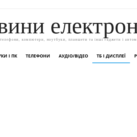
вини електрон
 телефони, компютери, ноутбуки, планшети та інші гаджети і автом
КИ І ПК
ТЕЛЕФОНИ
АУДІО/ВІДЕО
ТБ І ДИСПЛЕЇ
Р