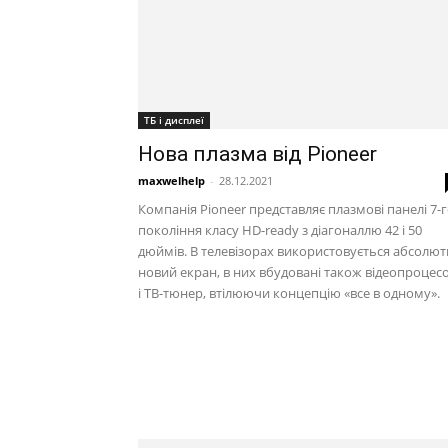
ТБ і дисплеї
Нова плазма від Pioneer
maxwelhelp
-
28.12.2021
Компанія Pioneer представляє плазмові панелі 7-
покоління класу HD-ready з діагоналлю 42 і 50
дюймів. В телевізорах використовується абсолю
новий екран, в них вбудовані також відеопроцес
і ТВ-тюнер, втілюючи концепцію «все в одному».