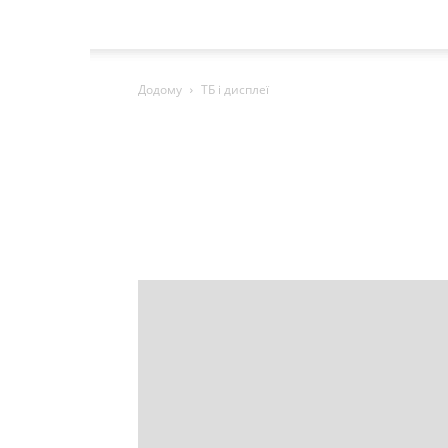
Додому
ТБ і дисплеї