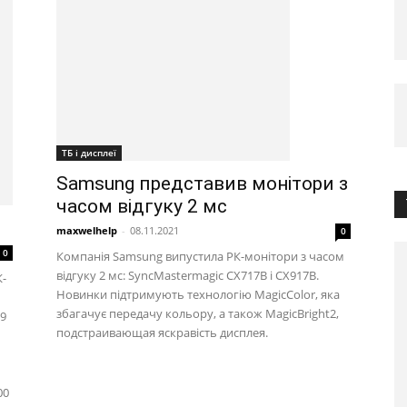
ТБ і дисплеї
Samsung представив монітори з
часом відгуку 2 мс
maxwelhelp
-
08.11.2021
0
0
Компанія Samsung випустила РК-монітори з часом
відгуку 2 мс: SyncMastermagic CX717B і CX917B.
К-
Новинки підтримують технологію MagicColor, яка
збагачує передачу кольору, а також MagicBright2,
 9
подстраивающая яскравість дисплея.
00