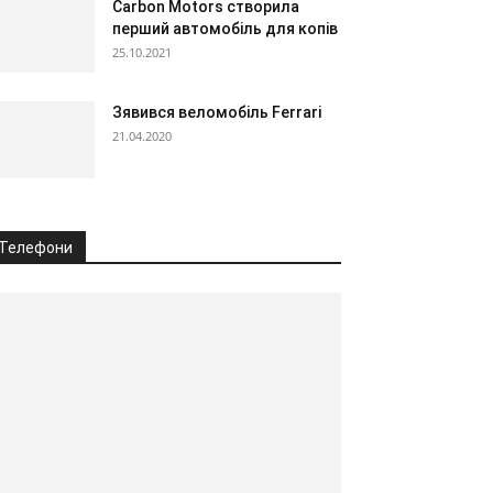
Carbon Motors створила
перший автомобіль для копів
25.10.2021
Зявився веломобіль Ferrari
21.04.2020
Телефони