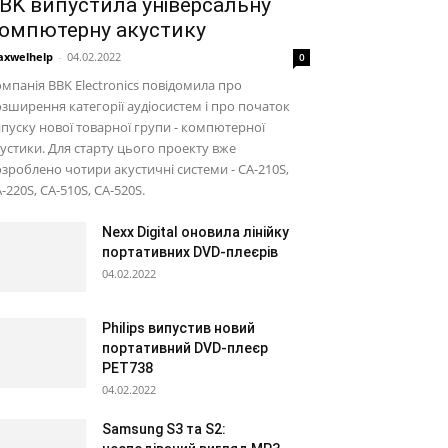
BK випустила універсальну
омпютерну акустику
xwelhelp
-
04.02.2022
0
мпанія BBK Electronics повідомила про
зширення категорії аудіосистем і про початок
пуску нової товарної групи - компютерної
устики. Для старту цього проекту вже
зроблено чотири акустичні системи - CA-210S,
-220S, CA-510S, CA-520S.
Nexx Digital оновила лінійку
портативних DVD-плеєрів
04.02.2022
Philips випустив новий
портативний DVD-плеєр
PET738
04.02.2022
Samsung S3 та S2: