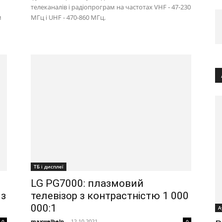
телеканалів і радіопрограм на частотах VHF - 47-230
м
МГц і UHF - 470-860 МГц.
ТБ і дисплеї
LG PG7000: плазмовий
 з
телевізор з контрастністю 1 000
000:1
А
maxwelhelp
-
12.10.2021
0
0