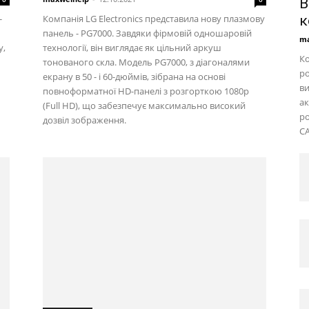
B
-
Компанія LG Electronics представила нову плазмову
к
панель - PG7000. Завдяки фірмовій одношаровій
ma
y,
технології, він виглядає як цільний аркуш
Ко
тонованого скла. Модель PG7000, з діагоналями
ро
екрану в 50 - і 60-дюймів, зібрана на основі
ви
повноформатної HD-панелі з розгорткою 1080p
ак
(Full HD), що забезпечує максимально високий
ро
дозвіл зображення.
CA