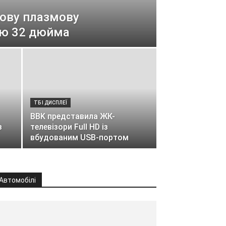
нову плазмову
лю 32 дюйма
ТБ І ДИСПЛЕЇ
BBK представила ЖК-
з
телевізори Full HD із
вбудованим USB-портом
Автомобілі