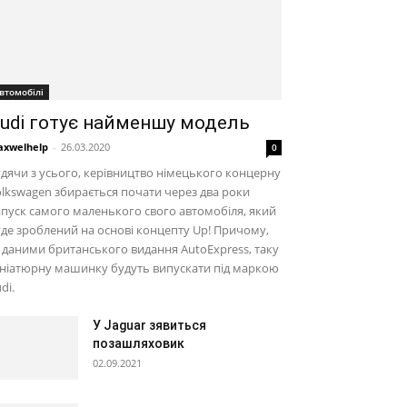
втомобілі
udi готує найменшу модель
xwelhelp
-
26.03.2020
0
дячи з усього, керівництво німецького концерну
lkswagen збирається почати через два роки
пуск самого маленького свого автомобіля, який
де зроблений на основі концепту Up! Причому,
 даними британського видання AutoExpress, таку
ніатюрну машинку будуть випускати під маркою
di.
У Jaguar зявиться
позашляховик
02.09.2021