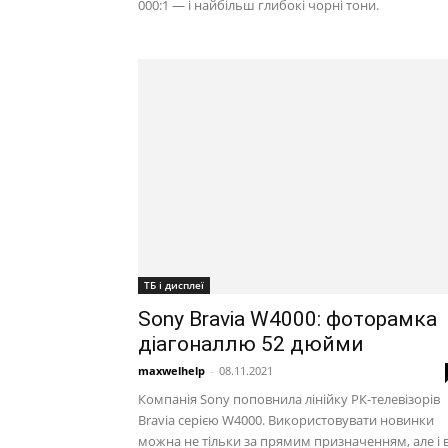
000:1 — і найбільш глибокі чорні тони.
ТБ і дисплеї
Sony Bravia W4000: фоторамка
діагоналлю 52 дюйми
maxwelhelp
-
08.11.2021
Компанія Sony поповнила лінійку РК-телевізорів
Bravia серією W4000. Використовувати новинки
можна не тільки за прямим призначенням, але і 