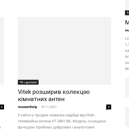
Т
M
ma
LG
1
ка
Ап
зо
MP
ТБ і дисплеї
Vitek розширив колекцію
кімнатних антен
maxwelhelp
-
07.11.2021
0
0
У квітні у продаж новинка надійде від Vitek -
телевізійна антена VT-3861 BK. Модель оснащена
в
функцією прийому цифрових і аналогових