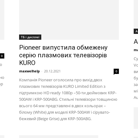
А
ТБ і дисплеї
A
Pioneer випустила обмежену
ma
серію плазмових телевізорів
0
Су
KURO
го
Vo
maxwelhelp
-
20.12.2021
ви
0
тно
бу
Компанія Pioneer оголосила про вихід двох
ор
за
плазмових телевізорів KURO Limited Edition з
мі
підтримкою HD ready 1080p –50-ти дюймових KRP-
Au
500AW і KRP-500ABG. Стильні телевізори товщиною
всього 64 мм представлені в двох кольорах –
білому (White) для моделі KRP-500AW і сірувато-
бежевий (Beige Grise) для KRP-500ABG.