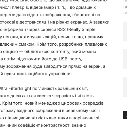
те
тр
слі плеєрів, відеокамер і т. п., і до домашніх
т
переглядати відео та зображення, збережені на
отокові відеотрансляції на різних екранах. А завдяки
до інформації через сервіси RSS (Really Simple
озу погоди, котирувань акцій, новин тощо, причому
о власним смаком. Крім того, розробники плазмових
єю опцією — бібліотекою контенту, який можна
 а потім підключити його до USB-порту,
му зображення буде виводитися прямо на екран, а
й пульт дистанційного управління.
ra FilterBright поглинають зовнішній світ,
чого досягається висока яскравість і чіткість
 Крім того, новий менеджер цифрових осередків
стограму вхідного зображення в реальному часі і
 підвищуючи чіткість картинки в порівнянні зі
амічний коефіцієнт контрастності значно