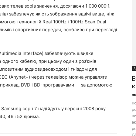
их телевізорів значення, досягаючи 1 000 000:1.
лів) забезпечує якість зображення вдвічі вище, ніж
омогою технологій Real 100Hz і 100Hz Scan Dual
льмів і спортивних передач, особливо при перегляді
Multimedia Interface) забезпечують швидке
одного кабелю, при цьому один з роз’ємів
А
омпозитним аудиовидеовходом і гніздом для
EC (Anynet+) через телевізор можна управляти
B
приклад, DVD і BD-програвачами — за допомогою
к
ma
Ко
Samsung серії 7 надійдуть у вересні 2008 року.
ро
ви
40, 46 і 52 дюйма.
ак
ро
CA