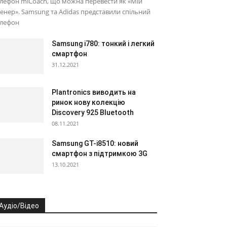
лефон miCoach, що можна перевести як «Мій
енер». Samsung та Adidas представили спільний
елефон
Samsung i780: тонкий і легкий
смартфон
31.12.2021
Plantronics виводить на
ринок нову колекцію
Discovery 925 Bluetooth
08.11.2021
Samsung GT-i8510: новий
смартфон з підтримкою 3G
13.10.2021
Аудіо/Відео