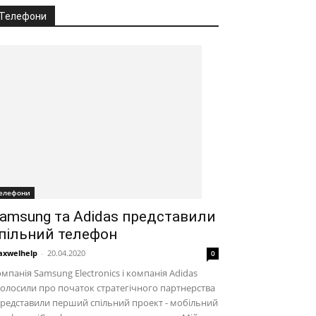
Телефони
елефони
amsung та Adidas представили
пільний телефон
xwelhelp
-
20.04.2020
0
мпанія Samsung Electronics і компанія Adidas
олосили про початок стратегічного партнерства
представили перший спільний проект - мобільний