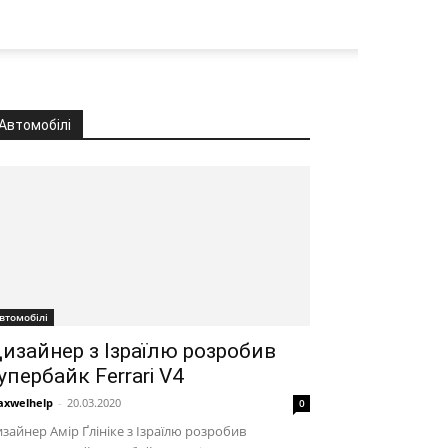
Автомобілі
втомобілі
изайнер з Ізраїлю розробив
упербайк Ferrari V4
xwelhelp
-
20.03.2020
0
зайнер Амір Ґлініке з Ізраїлю розробив