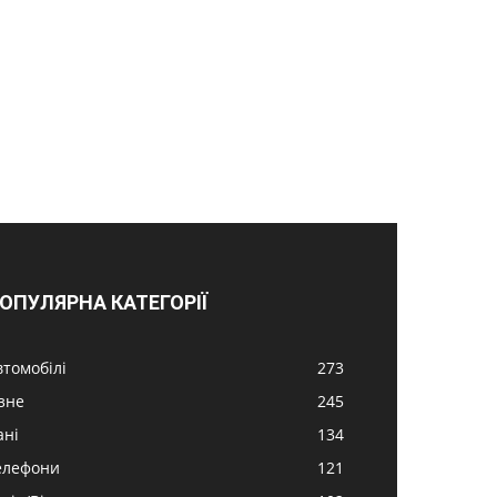
ОПУЛЯРНА КАТЕГОРІЇ
втомобілі
273
ізне
245
ані
134
елефони
121