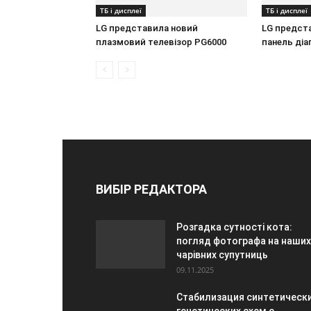
ТБ і дисплеї
ТБ і дисплеї
LG представила новий
LG предст
плазмовий телевізор PG6000
панель ді
ВИБІР РЕДАКТОРА
Розгадка сутності кота:
погляд фотографа на наших
чарівних супутниць
09.11.2025
Стабилизация синтетическ
генетических схем с