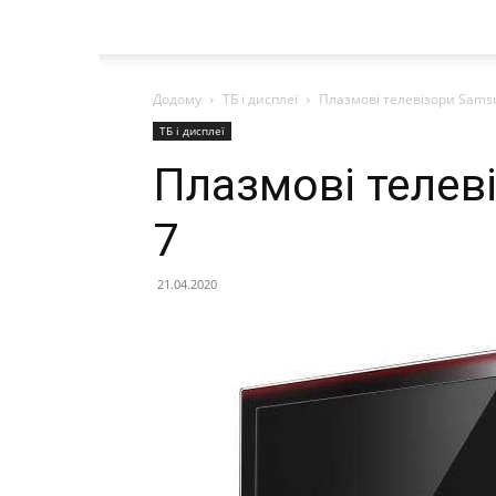
Додому
ТБ і дисплеї
Плазмові телевізори Samsu
ТБ і дисплеї
Плазмові телев
7
21.04.2020