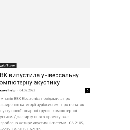
удіо/Відео
BK випустила універсальну
омпютерну акустику
xwelhelp
-
04.02.2022
0
мпанія BBK Electronics повідомила про
зширення категорії аудіосистем і про початок
пуску нової товарної групи - компютерної
устики. Для старту цього проекту вже
зроблено чотири акустичні системи - CA-210S,
-220S, CA-510S, CA-520S.