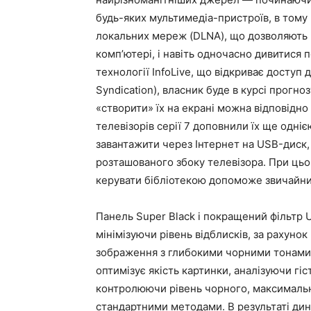
будь-яких мультимедіа-пристроїв, в тому чи
локальних мереж (DLNA), що дозволяють 
комп’ютері, і навіть одночасно дивитися п
технології InfoLive, що відкриває доступ 
Syndication), власник буде в курсі прогн
«створити» їх на екрані можна відповідн
телевізорів серії 7 доповнили їх ще одні
завантажити через Інтернет на USB-диск,
розташованого збоку телевізора. При цьо
керувати бібліотекою допоможе звичайни
Панель Super Black і покращений фільтр Ult
мінімізуючи рівень відблисків, за рахунок 
зображення з глибокими чорними тонами.
оптимізує якість картинки, аналізуючи гі
контролюючи рівень чорного, максимально
стандартними методами. В результаті дин