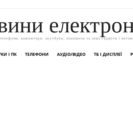
вини електрон
 телефони, компютери, ноутбуки, планшети та інші гаджети і автом
КИ І ПК
ТЕЛЕФОНИ
АУДІО/ВІДЕО
ТБ І ДИСПЛЕЇ
Р