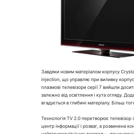
Завдяки новим матеріалом корпусу Crysta
injection, що управляє при виливку корпу
плазмові телевізори серії 7 вийшли досит
залежно від освітлення і кута огляду. До
вгадується в глибині матеріалу. Більш то
Технологія TV 2.0 перетворює телевізор 
центр інформації і розваг, а розвинена к
найрізноманітніших джерел — починаючи 