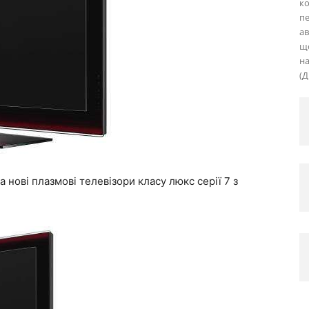
ко
пе
ав
що
на
(Д
 нові плазмові телевізори класу люкс серії 7 з