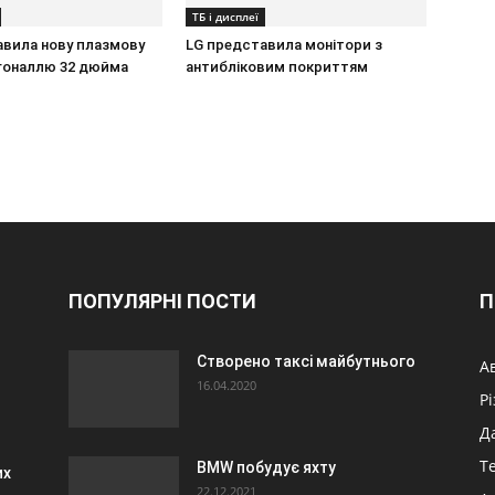
ТБ і дисплеї
авила нову плазмову
LG представила монітори з
агоналлю 32 дюйма
антибліковим покриттям
ПОПУЛЯРНІ ПОСТИ
П
Створено таксі майбутнього
А
16.04.2020
Р
Д
Т
BMW побудує яхту
их
22.12.2021