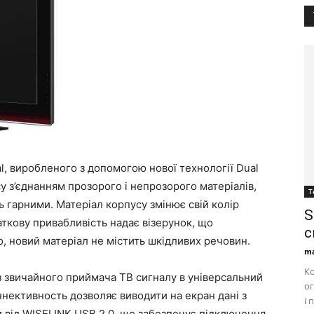
l, виробленого з допомогою нової технології Dual
су з’єднанням прозорого і непрозорого матеріалів,
Т
ь гарними. Матеріал корпусу змінює свій колір
S
даткову привабливість надає візерунок, що
с
го, новий матеріал не містить шкідливих речовин.
ma
Ко
з звичайного приймача ТВ сигналу в універсальний
ог
оннективность дозволяє виводити на екран дані з
і 
від WISELINK USB 2.0, що забезпечує підключення