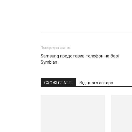
Попередня стаття
Samsung представив телефон на базі
Symbian
СХОЖІ СТАТТІ
Від цього автора