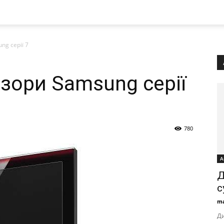
ng серії 7
ізори Samsung серії
780
А
Д
с
ma
Ди