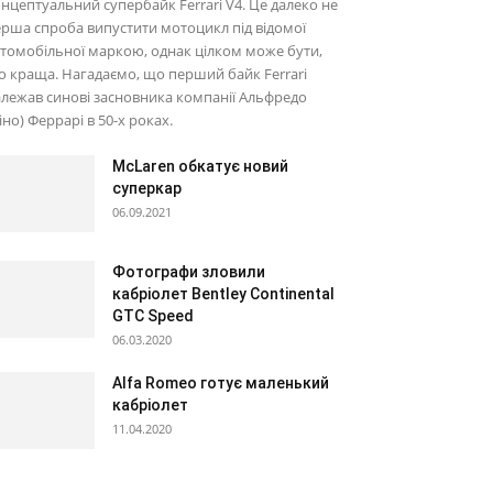
нцептуальний супербайк Ferrari V4. Це далеко не
рша спроба випустити мотоцикл під відомої
томобільної маркою, однак цілком може бути,
 краща. Нагадаємо, що перший байк Ferrari
лежав синові засновника компанії Альфредо
іно) Феррарі в 50-х роках.
McLaren обкатує новий
суперкар
06.09.2021
Фотографи зловили
кабріолет Bentley Continental
GTC Speed
06.03.2020
Alfa Romeo готує маленький
кабріолет
11.04.2020