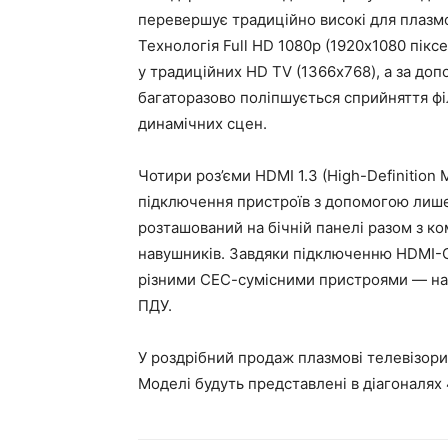
перевершує традиційно високі для плазмов
Технологія Full HD 1080p (1920х1080 піксе
у традиційних HD TV (1366х768), а за доп
багаторазово поліпшується сприйняття фі
динамічних сцен.
Чотири роз’єми HDMI 1.3 (High-Definition 
підключення пристроїв з допомогою лише 
розташований на бічній панелі разом з к
навушників. Завдяки підключенню HDMI-C
різними СЕС-сумісними пристроями — на
ПДУ.
У роздрібний продаж плазмові телевізори 
Моделі будуть представлені в діагоналях 