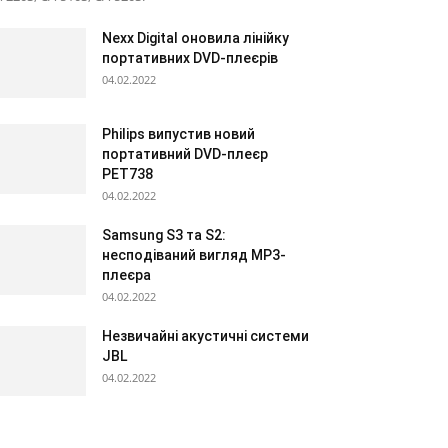
Nexx Digital оновила лінійку
портативних DVD-плеєрів
04.02.2022
Philips випустив новий
портативний DVD-плеєр
PET738
04.02.2022
Samsung S3 та S2:
несподіваний вигляд МР3-
плеєра
04.02.2022
Незвичайні акустичні системи
JBL
04.02.2022