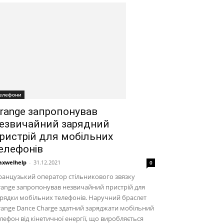
елефони
range запропонував
езвичайний зарядний
ристрій для мобільних
елефонів
xwelhelp
-
31.12.2021
0
анцузький оператор стільникового звязку
ange запропонував незвичайний пристрій для
рядки мобільних телефонів. Наручний браслет
ange Dance Charge здатний заряджати мобільний
лефон від кінетичної енергії, що виробляється