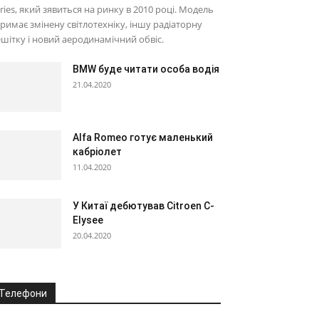
ries, який зявиться на ринку в 2010 році. Модель
римає змінену світлотехніку, іншу радіаторну
шітку і новий аеродинамічний обвіс.
BMW буде читати особа водія
21.04.2020
Alfa Romeo готує маленький
кабріолет
11.04.2020
У Китаї дебютував Citroen C-
Elysee
20.04.2020
Телефони