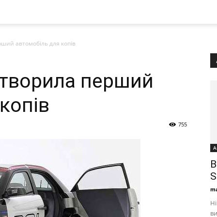
рший автомобіль для копів
створила перший
копів
755
А
B
S
ma
Ні
ви