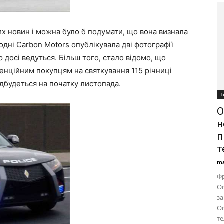
их новин і можна було б подумати, що вона визнала
дні Carbon Motors опублікувала дві фотографії
досі ведуться. Більш того, стало відомо, що
енційним покупцям на святкування 115 річниці
відбудеться на початку листопада.
Т
O
н
п
т
ma
Фр
Or
за
Or
те