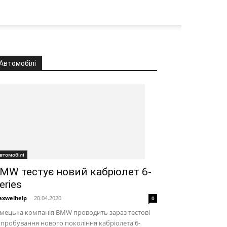
Автомобілі
втомобілі
MW тестує новий кабріолет 6-
eries
xwelhelp
-
20.04.2020
0
мецька компанія BMW проводить зараз тестові
пробування нового покоління кабріолета 6-