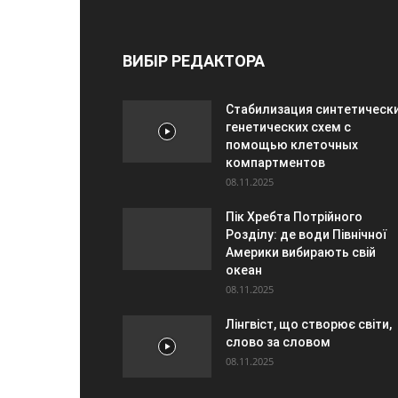
ВИБІР РЕДАКТОРА
Стабилизация синтетическ
генетических схем с
помощью клеточных
компартментов
08.11.2025
Пік Хребта Потрійного
Розділу: де води Північної
Америки вибирають свій
океан
08.11.2025
Лінгвіст, що створює світи,
слово за словом
08.11.2025