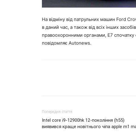
На відміну від патрульних машин Ford Cro
в даний час, а також від всіх інших засоб
правоохоронними органами, E7 спочатку 
повідомляє Autonews.
Попередня стаття
Intel core i9-12900hk 12-покоління (h55)
виявився краще новітнього чіпа apple m1 m