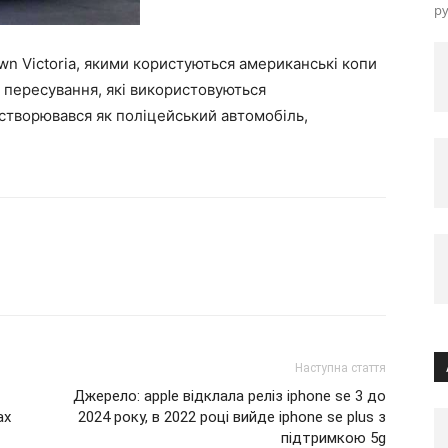
ру
wn Victoria, якими користуються американські копи
ів пересування, які використовуються
створювався як поліцейський автомобіль,
Наступна стаття
Джерело: apple відклала реліз iphone se 3 до
ax
2024 року, в 2022 році вийде iphone se plus з
підтримкою 5g