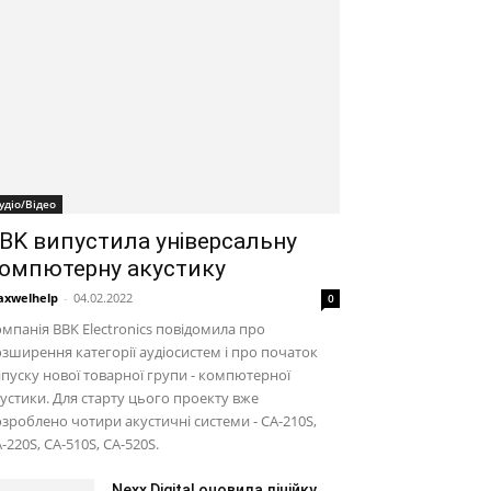
удіо/Відео
BK випустила універсальну
омпютерну акустику
xwelhelp
-
04.02.2022
0
мпанія BBK Electronics повідомила про
зширення категорії аудіосистем і про початок
пуску нової товарної групи - компютерної
устики. Для старту цього проекту вже
зроблено чотири акустичні системи - CA-210S,
-220S, CA-510S, CA-520S.
Nexx Digital оновила лінійку