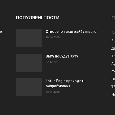
ПОПУЛЯРНІ ПОСТИ
П
их
Створено таксі майбутнього
А
16.04.2020
Р
Д
Т
BMW побудує яхту
22.12.2021
А
Ф
Н
Lotus Eagle проходить
випробування
ТБ
20.04.2020
Н