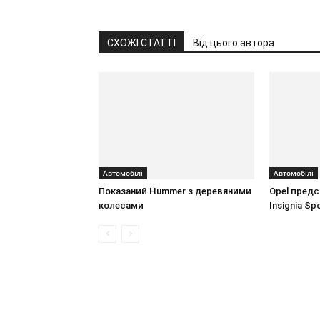
СХОЖІ СТАТТІ
Від цього автора
Автомобілі
Автомобілі
Показаний Hummer з деревяними
Opel предс
колесами
Insignia Sp