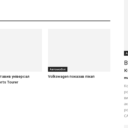
А
B
к
Автомобілі
тавив універсал
Volkswagen показав пікап
ma
orts Tourer
Ко
ро
ви
ак
ро
CA