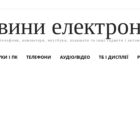
вини електрон
 телефони, компютери, ноутбуки, планшети та інші гаджети і автом
КИ І ПК
ТЕЛЕФОНИ
АУДІО/ВІДЕО
ТБ І ДИСПЛЕЇ
Р