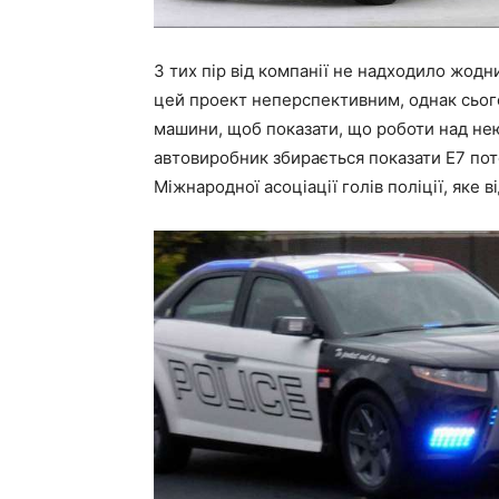
З тих пір від компанії не надходило жодн
цей проект неперспективним, однак сього
машини, щоб показати, що роботи над нею 
автовиробник збирається показати E7 пот
Міжнародної асоціації голів поліції, яке 