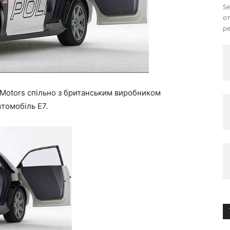
Se
от
ре
 Motors спільно з британським виробником
томобіль E7.