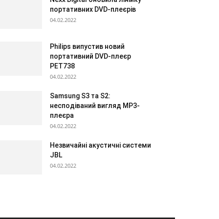
портативних DVD-плеєрів
04.02.2022
Philips випустив новий
портативний DVD-плеєр
PET738
04.02.2022
Samsung S3 та S2:
несподіваний вигляд МР3-
плеєра
04.02.2022
Незвичайні акустичні системи
JBL
04.02.2022