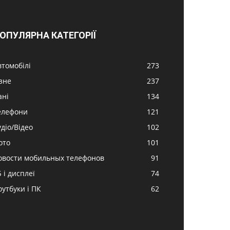
ОПУЛЯРНА КАТЕГОРІЇ
втомобілі
273
ізне
237
ані
134
елефони
121
удіо/Відео
102
ото
101
овости мобильных телефонов
91
 і дисплеї
74
оутбуки і ПК
62