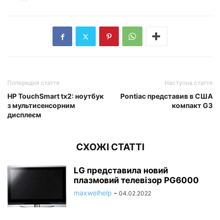
Попередня стаття
Наступна стаття
HP TouchSmart tx2: ноутбук
Pontiac представив в США
з мультисенсорним
компакт G3
дисплеєм
СХОЖІ СТАТТІ
LG представила новий
плазмовий телевізор PG6000
maxwelhelp
-
04.02.2022