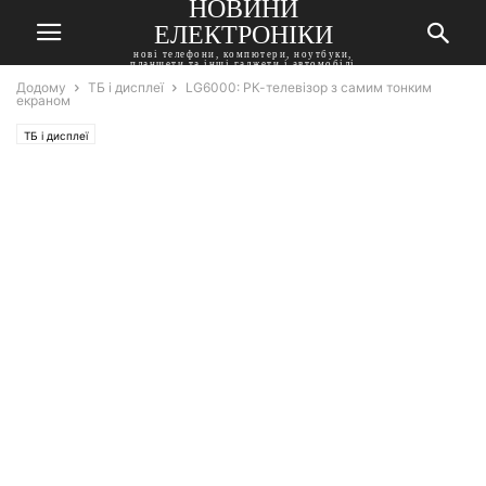
НОВИНИ
ЕЛЕКТРОНІКИ
нові телефони, компютери, ноутбуки,
планшети та інші гаджети і автомобілі
Додому
ТБ і дисплеї
LG6000: РК-телевізор з самим тонким
екраном
ТБ і дисплеї