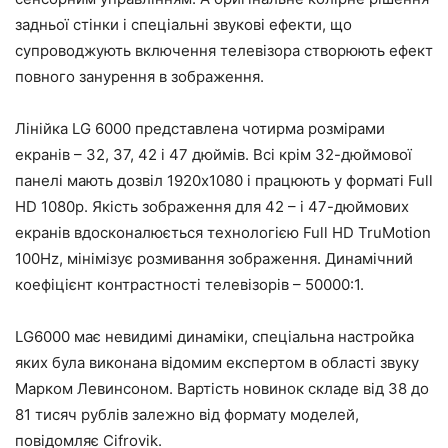
задньої стінки і спеціальні звукові ефекти, що
супроводжують включення телевізора створюють ефект
повного занурення в зображення.
Лінійка LG 6000 представлена чотирма розмірами
екранів – 32, 37, 42 і 47 дюймів. Всі крім 32-дюймової
панелі мають дозвіл 1920х1080 і працюють у форматі Full
HD 1080p. Якість зображення для 42 – і 47-дюймових
екранів вдосконалюється технологією Full HD TruMotion
100Hz, мінімізує розмивання зображення. Динамічний
коефіцієнт контрастності телевізорів – 50000:1.
LG6000 має невидимі динаміки, спеціальна настройка
яких була виконана відомим експертом в області звуку
Марком Левинсоном. Вартість новинок складе від 38 до
81 тисяч рублів залежно від формату моделей,
повідомляє Cifrovik.