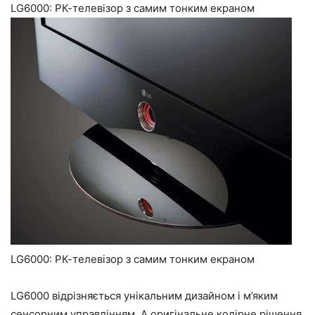
LG6000: РК-телевізор з самим тонким екраном
LG6000: РК-телевізор з самим тонким екраном
LG6000 відрізняється унікальним дизайном і м’яким
сенсорним управлінням. А оригінальне колірне рішення