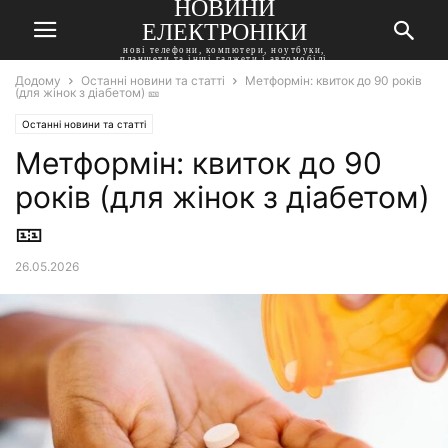
НОВИНИ
ЕЛЕКТРОНІКИ
нові телефони, компютери, ноутбуки,
планшети та інші гаджети і автомобілі
Додому
Останні новини та статті
Метформін: квиток до 90 років
(для жінок з діабетом) 🎫
Останні новини та статті
Метформін: квиток до 90
років (для жінок з діабетом)
🎫
26.05.2026