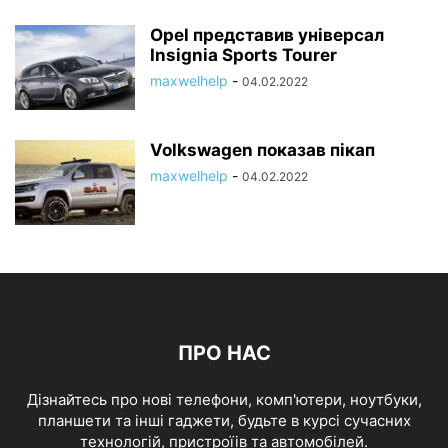
Opel представив універсал
Insignia Sports Tourer
maxwelhelp
-
04.02.2022
Volkswagen показав пікап
maxwelhelp
-
04.02.2022
ПРО НАС
Дізнайтесь про нові телефони, комп'ютери, ноутбуки,
планшети та інші гаджети, будьте в курсі сучасних
технологій, пристроїів та автомобілей.