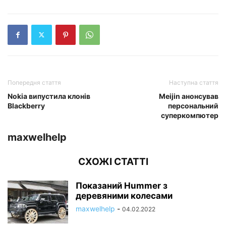
Попередня стаття
Наступна стаття
Nokia випустила клонів
Meijin анонсував
Blackberry
персональний
суперкомпютер
maxwelhelp
СХОЖІ СТАТТІ
Показаний Hummer з
деревяними колесами
maxwelhelp
-
04.02.2022