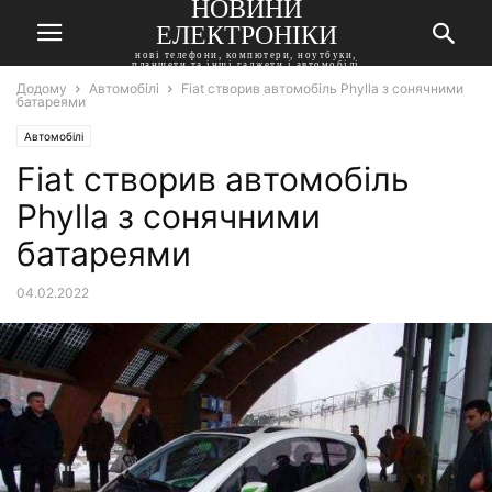
НОВИНИ
ЕЛЕКТРОНІКИ
нові телефони, компютери, ноутбуки,
планшети та інші гаджети і автомобілі
Додому
Автомобілі
Fiat створив автомобіль Phylla з сонячними
батареями
Автомобілі
Fiat створив автомобіль
Phylla з сонячними
батареями
04.02.2022