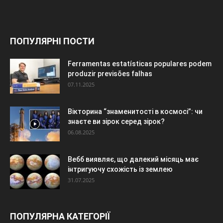
ПОПУЛЯРНІ ПОСТИ
Ferramentas estatísticas populares podem
produzir previsões falhas
07.11.2025
Вікторина “знаменитості в космосі”: чи
знаєте ви зірок серед зірок?
06.08.2025
Вебб виявляє, що далекий місяць має
інтригуючу схожість із землею
31.07.2025
ПОПУЛЯРНА КАТЕГОРІЇ