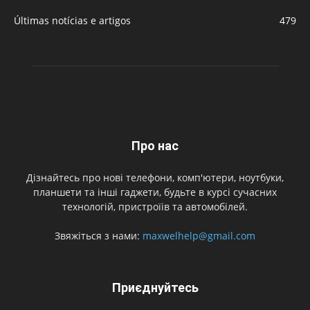
Últimas notícias e artigos
479
Про нас
Дізнайтесь про нові телефони, комп'ютери, ноутбуки,
планшети та інші гаджети, будьте в курсі сучасних
технологій, пристроїів та автомобілей.
Звяжіться з нами:
maxwelhelp@gmail.com
Приєднуйтесь