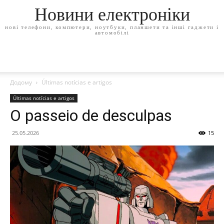
Новини електроніки
нові телефони, компютери, ноутбуки, планшети та інші гаджети і
автомобілі
Додому
Últimas notícias e artigos
Últimas notícias e artigos
O passeio de desculpas
25.05.2026
15