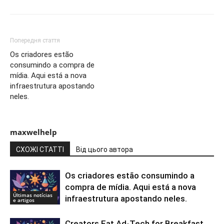
Попередня стаття
Os criadores estão
consumindo a compra de
mídia. Aqui está a nova
infraestrutura apostando
neles.
maxwelhelp
СХОЖІ СТАТТІ
Від цього автора
Os criadores estão consumindo a
compra de mídia. Aqui está a nova
Últimas notícias
infraestrutura apostando neles.
e artigos
Creators Eat Ad-Tech for Breakfast.