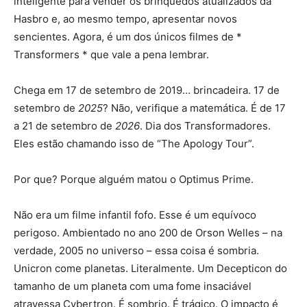
inteligente para vender os brinquedos atualizados da
Hasbro e, ao mesmo tempo, apresentar novos
sencientes. Agora, é um dos únicos filmes de *
Transformers * que vale a pena lembrar.
Chega em 17 de setembro de 2019… brincadeira. 17 de
setembro de
2025
? Não, verifique a matemática. É de 17
a 21 de setembro de
2026
. Dia dos Transformadores.
Eles estão chamando isso de “The Apology Tour”.
Por que? Porque alguém matou o Optimus Prime.
Não era um filme infantil fofo. Esse é um equívoco
perigoso. Ambientado no ano 200 de Orson Welles – na
verdade, 2005 no universo – essa coisa é sombria.
Unicron come planetas. Literalmente. Um Decepticon do
tamanho de um planeta com uma fome insaciável
atravessa Cybertron. É sombrio. É trágico. O impacto é