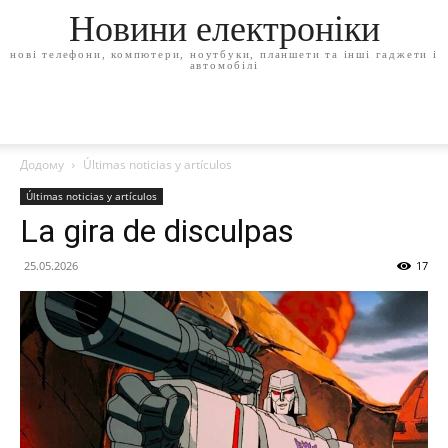
Новини електроніки
нові телефони, компютери, ноутбуки, планшети та інші гаджети і
автомобілі
Додому
Últimas noticias y artículos
Últimas noticias y artículos
La gira de disculpas
25.05.2026
17