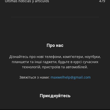
Últimas noticias y artículos
479
Про нас
Дізнайтесь про нові телефони, комп'ютери, ноутбуки,
планшети та інші гаджети, будьте в курсі сучасних
технологій, пристроїів та автомобілей.
Звяжіться з нами:
maxwelhelp@gmail.com
Приєднуйтесь