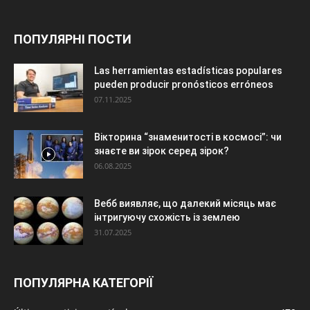
ПОПУЛЯРНІ ПОСТИ
Las herramientas estadísticas populares
pueden producir pronósticos erróneos
07.11.2025
Вікторина “знаменитості в космосі”: чи
знаєте ви зірок серед зірок?
06.08.2025
Вебб виявляє, що далекий місяць має
інтригуючу схожість із землею
31.07.2025
ПОПУЛЯРНА КАТЕГОРІЇ