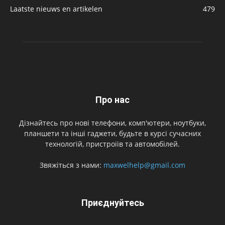
Laatste nieuws en artikelen
479
Про нас
Дізнайтесь про нові телефони, комп'ютери, ноутбуки,
планшети та інші гаджети, будьте в курсі сучасних
технологій, пристроїів та автомобілей.
Звяжіться з нами:
maxwelhelp@gmail.com
Приєднуйтесь