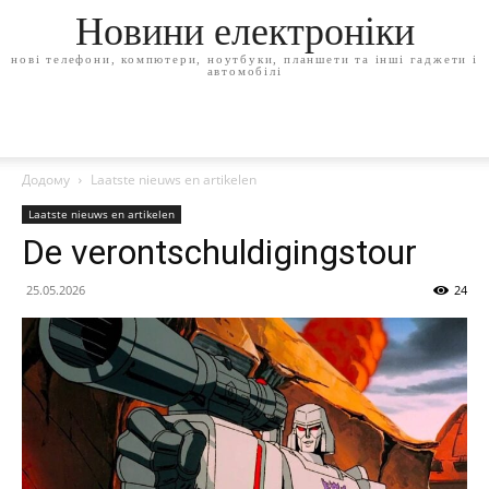
Новини електроніки
нові телефони, компютери, ноутбуки, планшети та інші гаджети і
автомобілі
Додому
Laatste nieuws en artikelen
Laatste nieuws en artikelen
De verontschuldigingstour
25.05.2026
24