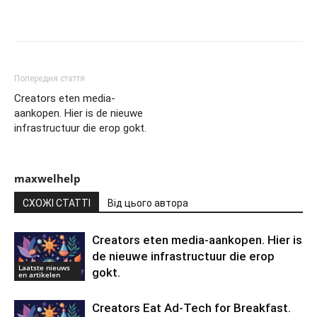
Попередня стаття
Creators eten media-
aankopen. Hier is de nieuwe
infrastructuur die erop gokt.
maxwelhelp
СХОЖІ СТАТТІ
Від цього автора
Creators eten media-aankopen. Hier is
de nieuwe infrastructuur die erop
Laatste nieuws
gokt.
en artikelen
Creators Eat Ad-Tech for Breakfast.