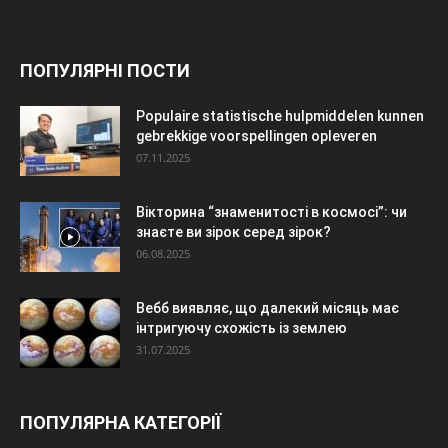
ПОПУЛЯРНІ ПОСТИ
Populaire statistische hulpmiddelen kunnen
gebrekkige voorspellingen opleveren
07.11.2025
Вікторина “знаменитості в космосі”: чи
знаєте ви зірок серед зірок?
06.08.2025
Вебб виявляє, що далекий місяць має
інтригуючу схожість із землею
31.07.2025
ПОПУЛЯРНА КАТЕГОРІЇ