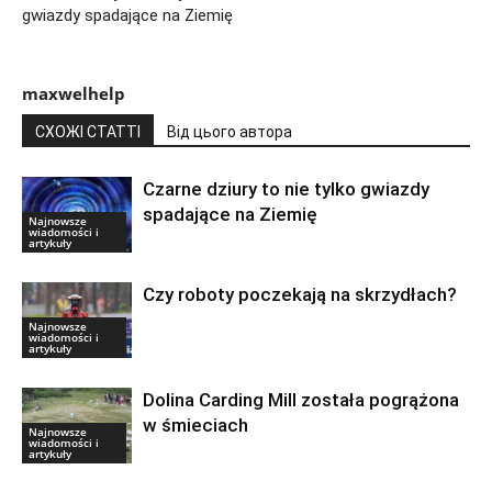
gwiazdy spadające na Ziemię
maxwelhelp
СХОЖІ СТАТТІ
Від цього автора
Czarne dziury to nie tylko gwiazdy
spadające na Ziemię
Najnowsze
wiadomości i
artykuły
Czy roboty poczekają na skrzydłach?
Najnowsze
wiadomości i
artykuły
Dolina Carding Mill została pogrążona
w śmieciach
Najnowsze
wiadomości i
artykuły