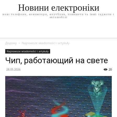
Новини електроніки
нові телефони, компютери, ноутбуки, планшети та інші гаджети і
автомобілі
Додому
Najnowsze wiadomości i artykuły
Najnowsze wiadomości i artykuły
Чип, работающий на свете
28.05.2026
20