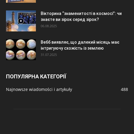
Вікторина “знаменитості в космосі”: чи
знаєте ви зірок серед зірок?
06.08.2025
Вебб виявляє, що далекий місяць має
інтригуючу схожість із землею
31.07.2025
ПОПУЛЯРНА КАТЕГОРІЇ
Najnowsze wiadomości i artykuły
488