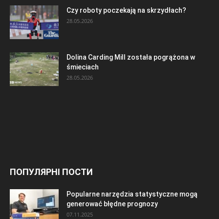
Czy roboty poczekają na skrzydłach?
28.05.2026
Dolina Carding Mill została pogrążona w
śmieciach
28.05.2026
ПОПУЛЯРНІ ПОСТИ
Popularne narzędzia statystyczne mogą
generować błędne prognozy
07.11.2025