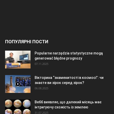
ПОПУЛЯРНІ ПОСТИ
Popularne narzędzia statystyczne mogą
generować błędne prognozy
07.11.2025
Вікторина “знаменитості в космосі”: чи
знаєте ви зірок серед зірок?
06.08.2025
Вебб виявляє, що далекий місяць має
інтригуючу схожість із землею
31.07.2025