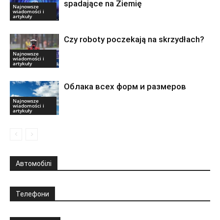
spadające na Ziemię
Najnowsze
wiadomości i
artykuły
Czy roboty poczekają na skrzydłach?
Najnowsze
wiadomości i
artykuły
Облака всех форм и размеров
Najnowsze
wiadomości i
artykuły
Автомобілі
Телефони