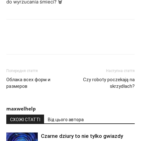
do wyrzucania śmieci? 🗑️
Попередня стаття
Наступна стаття
Облака всех форм и
Czy roboty poczekają na
размеров
skrzydłach?
maxwelhelp
СХОЖІ СТАТТІ
Від цього автора
Czarne dziury to nie tylko gwiazdy