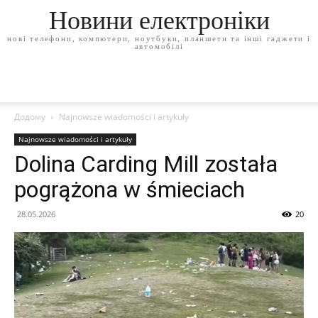
Новини електроніки
нові телефони, компютери, ноутбуки, планшети та інші гаджети і
автомобілі
Додому
Najnowsze wiadomości i artykuły
Najnowsze wiadomości i artykuły
Dolina Carding Mill została
pogrążona w śmieciach
28.05.2026
20