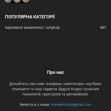
ПОПУЛЯРНА КАТЕГОРІЇ
Najnowsze wiadomości i artykuły
487
Про нас
Дізнайтесь про нові телефони, комп'ютери, ноутбуки,
планшети та інші гаджети, будьте в курсі сучасних
технологій, пристроїів та автомобілей.
Звяжіться з нами:
maxwelhelp@gmail.com