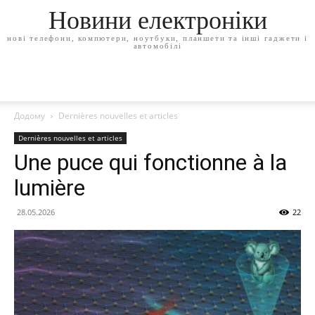
Новини електроніки
нові телефони, компютери, ноутбуки, планшети та інші гаджети і
автомобілі
Додому
Dernières nouvelles et articles
Dernières nouvelles et articles
Une puce qui fonctionne à la
lumière
28.05.2026
22