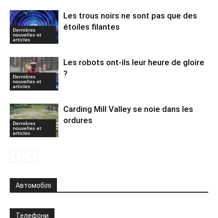
Les trous noirs ne sont pas que des
étoiles filantes
Dernières
nouvelles et
articles
Les robots ont-ils leur heure de gloire
?
Dernières
nouvelles et
articles
Carding Mill Valley se noie dans les
ordures
Dernières
nouvelles et
articles
Автомобілі
Телефони