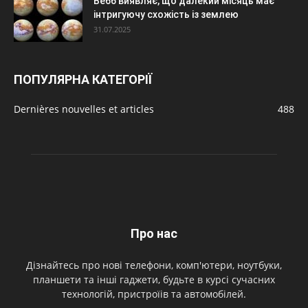
Вебб виявляє, що далекий місяць має
інтригуючу схожість із землею
31.07.2025
ПОПУЛЯРНА КАТЕГОРІЇ
Dernières nouvelles et articles
488
Про нас
Дізнайтесь про нові телефони, комп'ютери, ноутбуки,
планшети та інші гаджети, будьте в курсі сучасних
технологій, пристроїів та автомобілей.