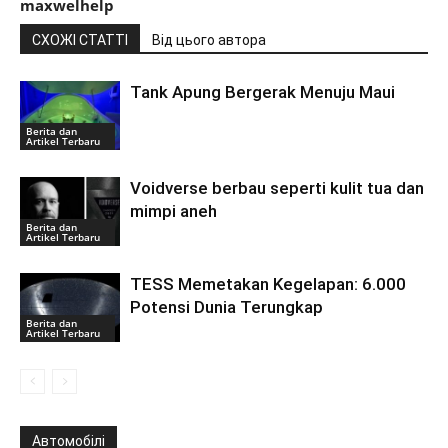
maxwelhelp
СХОЖІ СТАТТІ
Від цього автора
Tank Apung Bergerak Menuju Maui
Berita dan
Artikel Terbaru
Voidverse berbau seperti kulit tua dan
mimpi aneh
Berita dan
Artikel Terbaru
TESS Memetakan Kegelapan: 6.000
Potensi Dunia Terungkap
Berita dan
Artikel Terbaru
Автомобілі