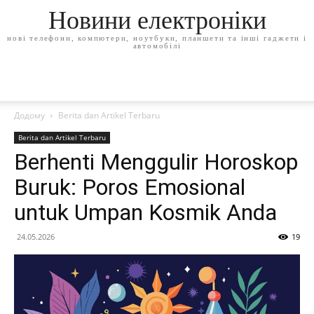
Новини електроніки
нові телефони, компютери, ноутбуки, планшети та інші гаджети і
автомобілі
Додому
Berita dan Artikel Terbaru
Berita dan Artikel Terbaru
Berhenti Menggulir Horoskop
Buruk: Poros Emosional
untuk Umpan Kosmik Anda
24.05.2026
19