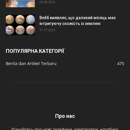
06.08.2025
Вебб виявляє, що далекий місяць має
інтригуючу схожість із землею
31.07.2025
ПОПУЛЯРНА КАТЕГОРІЇ
Berita dan Artikel Terbaru
475
Про нас
Дізнайтесь про нові телефони, комп'ютери, ноутбуки,