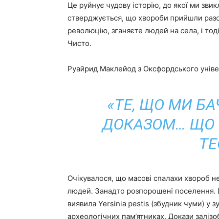
Це руйнує чудову історію, до якої ми звик
стверджується, що хвороби прийшли разо
революцію, зганяєте людей на села, і тод
Чисто.
Руайрид Маклейод з Оксфордського універ
«ТЕ, ЩО МИ БА
ДОКАЗОМ… ЩО Й
ТЕ
Очікувалося, що масові спалахи хвороб н
людей. Занадто розпорошені поселення.
виявила Yersinia pestis (збудник чуми) у з
археологічних пам’ятниках. Докази заліз