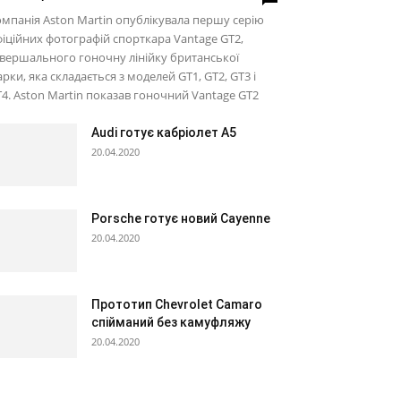
мпанія Aston Martin опублікувала першу серію
іційних фотографій спорткара Vantage GT2,
вершального гоночну лінійку британської
рки, яка складається з моделей GT1, GT2, GT3 і
4. Aston Martin показав гоночний Vantage GT2
Audi готує кабріолет A5
20.04.2020
Porsche готує новий Cayenne
20.04.2020
Прототип Chevrolet Camaro
спійманий без камуфляжу
20.04.2020