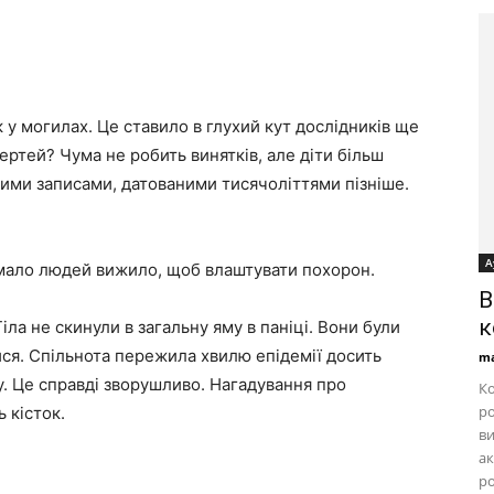
 у могилах. Це ставило в глухий кут дослідників ще
ертей? Чума не робить винятків, але діти більш
чними записами, датованими тисячоліттями пізніше.
А
имало людей вижило, щоб влаштувати похорон.
B
к
іла не скинули в загальну яму в паніці. Вони були
ися. Спільнота пережила хвилю епідемії досить
ma
. Це справді зворушливо. Нагадування про
Ко
ро
 кісток.
ви
ак
ро