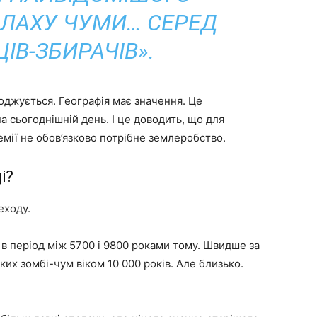
ЛАХУ ЧУМИ… СЕРЕД
ІВ-ЗБИРАЧІВ».
оджується. Географія має значення. Це
а сьогоднішній день. І це доводить, що для
мії не обов’язково потрібне землеробство.
і?
еходу.
а в період між 5700 і 9800 роками тому. Швидше за
ких зомбі-чум віком 10 000 років. Але близько.