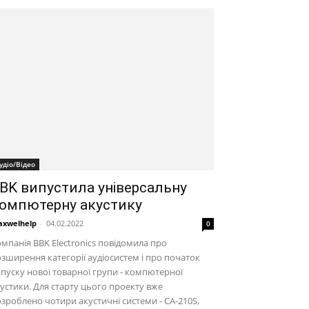
удіо/Відео
BK випустила універсальну
омпютерну акустику
xwelhelp
-
04.02.2022
0
мпанія BBK Electronics повідомила про
зширення категорії аудіосистем і про початок
пуску нової товарної групи - компютерної
устики. Для старту цього проекту вже
зроблено чотири акустичні системи - CA-210S,