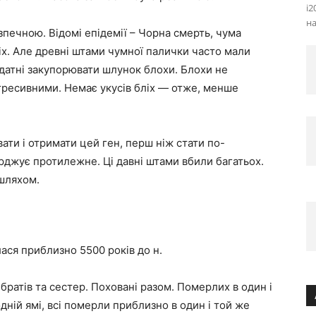
i2
н
зпечною. Відомі епідемії – Чорна смерть, чума
х. Але древні штами чумної палички часто мали
 здатні закупорювати шлунок блохи. Блохи не
агресивними. Немає укусів бліх — отже, менше
ати і отримати цей ген, перш ніж стати по-
джує протилежне. Ці давні штами вбили багатьох.
 шляхом.
ася приблизно 5500 років до н.
братів та сестер. Поховані разом. Померлих в один і
дній ямі, всі померли приблизно в один і той же