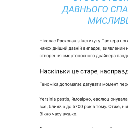
ДАВНЬОГО СПА
МИСЛИВЦ
Ніколас Раскован з Інституту Пастера пог
найсхідніший давній випадок, виявлений н
створення смертоносного драйвера панде
Наскільки це старе, насправд
Геноміка допомагає датувати момент пер
Yersinia pestis, ймовірно, еволюціонувал
все, ближче до 5700 років тому. Отже, нія
Вікно часу вузьке.