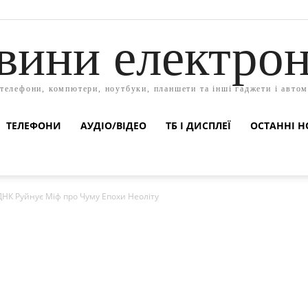
вини електрон
 телефони, компютери, ноутбуки, планшети та інші гаджети і автом
ТЕЛЕФОНИ
АУДІО/ВІДЕО
ТБ І ДИСПЛЕЇ
ОСТАННІ Н
НК Руйнує Міф про Чуму Епохи Неоліту