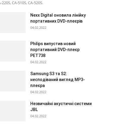
-220S, CA-510S, CA-520S.
Nexx Digital оновила лінійку
портативних DVD-плеєрів
04.02.2022
Philips випустив новий
портативний DVD-плеєр
PET738
04.02.2022
Samsung S3 та S2:
несподіваний вигляд МР3-
плеєра
04.02.2022
Незвичайні акустичні системи
JBL
04.02.2022