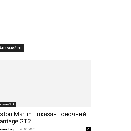
Автомобілі
втомобілі
ston Martin показав гоночний
antage GT2
xwelhelp
-
20.04.2020
0