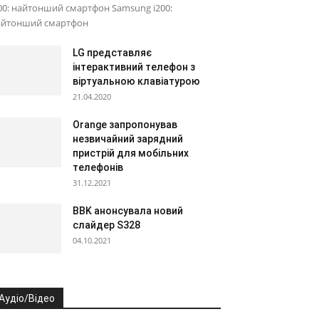
00: найтонший смартфон Samsung i200:
айтонший смартфон
LG представляє
інтерактивний телефон з
віртуальною клавіатурою
21.04.2020
Orange запропонував
незвичайний зарядний
пристрій для мобільних
телефонів
31.12.2021
BBK анонсувала новий
слайдер S328
04.10.2021
Аудіо/Відео