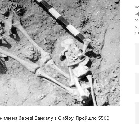
Ко
оф
за
ма
GT
или на березі Байкалу в Сибіру. Пройшло 5500