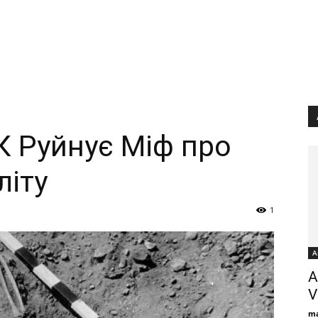
 Руйнує Міф про
літу
1
А
A
V
ma