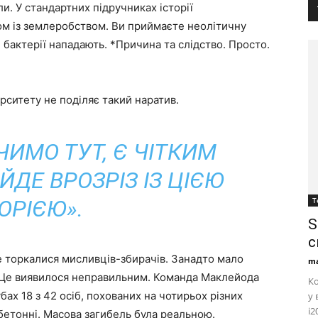
ли. У стандартних підручниках історії
м із землеробством. Ви приймаєте неолітичну
і бактерії нападають. *Причина та слідство. Просто.
ситету не поділяє такий наратив.
ЧИМО ТУТ, Є ЧІТКИМ
ДЕ ВРОЗРІЗ ІЗ ЦІЄЮ
ОРІЄЮ».
Т
S
с
е торкалися мисливців-збирачів. Занадто мало
ma
 Це виявилося неправильним. Команда Маклейода
Ко
убах 18 з 42 осіб, похованих на чотирьох різних
у 
i2
обетонні. Масова загибель була реальною.