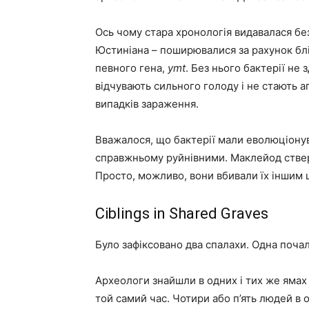
Ось чому стара хронологія видавалася бе
Юстиніана – поширювалися за рахунок блі
певного гена,
ymt
. Без нього бактерії не
відчувають сильного голоду і не стають 
випадків зараження.
Вважалося, що бактерії мали еволюціонув
справжньому руйнівними. Маклейод ствер
Просто, можливо, вони вбивали їх іншим
Сiblings in Shared Graves
Було зафіксовано два спалахи. Одна почал
Археологи знайшли в одних і тих же ямах 
той самий час. Чотири або п’ять людей в о