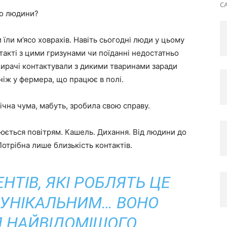
CA
до людини?
ли м’ясо ховрахів. Навіть сьогодні люди у цьому
такті з цими гризунами чи поїданні недостатньо
бирачі контактували з дикими тваринами заради
ніж у фермера, що працює в полі.
чна чума, мабуть, зробила свою справу.
юється повітрям. Кашель. Дихання. Від людини до
Потрібна лише близькість контактів.
НТІВ, ЯКІ РОБЛЯТЬ ЦЕ
УНІКАЛЬНИМ… ВОНО
 НАЙВІДОМІШОГО