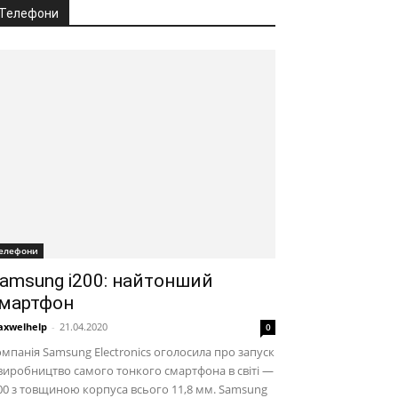
Телефони
елефони
amsung i200: найтонший
мартфон
xwelhelp
-
21.04.2020
0
мпанія Samsung Electronics оголосила про запуск
виробництво самого тонкого смартфона в світі —
00 з товщиною корпуса всього 11,8 мм. Samsung