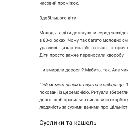
часовий проміжок.
Здебільшого діти.
Молодь та діти домінували серед знахідок
в 80-х роках. Чому так багато молодих см
уразливі. Ця картина збігається з істори
Діти просто важче переносили хворобу.
Чи вмирали дорослі? Мабуть, так. Але ч
Цей момент запам’ятовується найкраще.
Т
поховані із церемонією. Ритуали зберегл
довго, щоб правильно висловити скорботу
людяність за сухими даними про щільність
Суслики та кашель