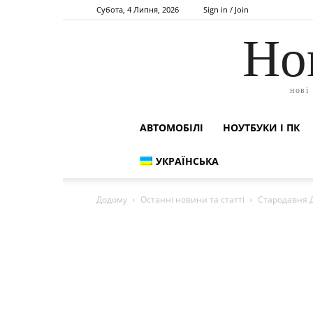
Субота, 4 Липня, 2026
Sign in / Join
Но
нові
АВТОМОБІЛІ
НОУТБУКИ І ПК
УКРАЇНСЬКА
Додому
Останні новини та статті
Стародавня Д