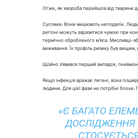
Отже, як хвороба перейшла від тварини 
Суслики. Вони мешкають неподалік. Люди ї
регіоні можуть заразитися чумою при кон
термічно обробленого м’яса. Мисливці-з
виживання. Їх профіль ризику був вищим, 
Щойно з’явився перший випадок, пневмоні
Якщо інфекція вражає легені, вона пошир
людини. Для цієї фази не потрібні блохи. 
«Є БАГАТО ЕЛЕМЕ
ДОСЛІДЖЕННЯ 
СТОСУЄТЬСЯ