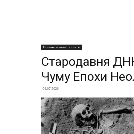
Останні новини та статті
Стародавня ДНК
Чуму Епохи Нео
04.07.2026