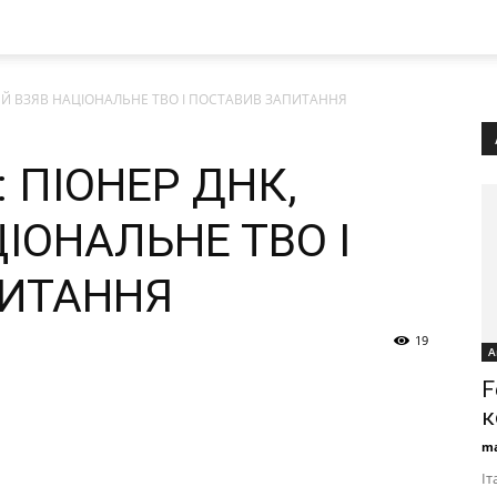
КИЙ ВЗЯВ НАЦІОНАЛЬНЕ ТВО І ПОСТАВИВ ЗАПИТАННЯ
: ПІОНЕР ДНК,
ІОНАЛЬНЕ ТВО І
ПИТАННЯ
19
А
F
к
ma
Іт