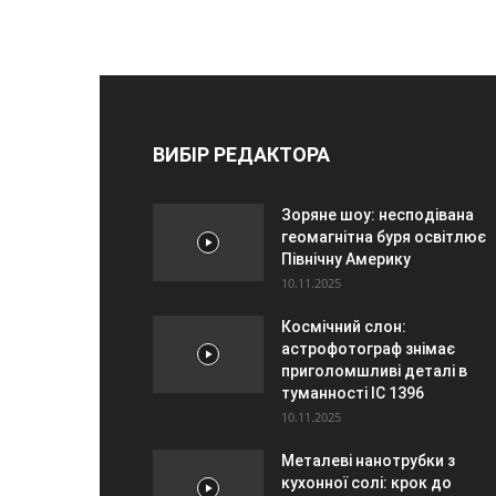
ВИБІР РЕДАКТОРА
Зоряне шоу: несподівана
геомагнітна буря освітлює
Північну Америку
10.11.2025
Космічний слон:
астрофотограф знімає
приголомшливі деталі в
туманності IC 1396
10.11.2025
Металеві нанотрубки з
кухонної солі: крок до