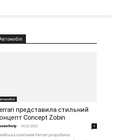
Автомобілі
втомобілі
errari представила стильний
онцепт Concept Zobin
xwelhelp
-
04.02.2022
0
алійська компанія Ferrari розробила