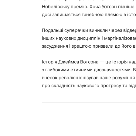
Нобелівську премію. Хоча Уотсон пізніше
досі залишається ганебною плямою в істо
Подальші суперечки виникли через відве
інших наукових дисциплін і маргіналізов
засудження і зрештою призвели до його ві
Історія Джеймса Вотсона — це історія на
з глибокими етичними двозначностями. Ві
внесок революціонізував наше розуміння
про складність наукового прогресу та від