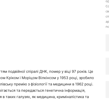
ор
Co
св
с
ар
по
ям подвійної спіралі ДНК, помер у віці 97 років. Це
ом Кріком і Моріцом Вілкінсом у 1953 році, зробило
івську премію з фізіології та медицини в 1962 році.
ерігається та передається генетична інформація,
я в таких галузях, як медицина, криміналістика та