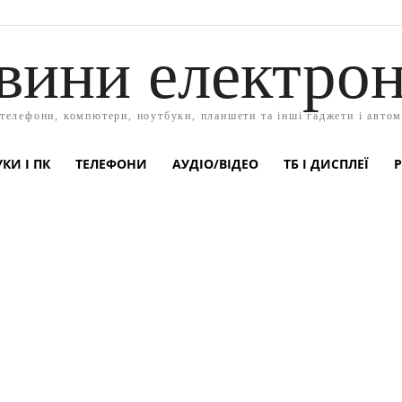
вини електрон
 телефони, компютери, ноутбуки, планшети та інші гаджети і автом
КИ І ПК
ТЕЛЕФОНИ
АУДІО/ВІДЕО
ТБ І ДИСПЛЕЇ
Р