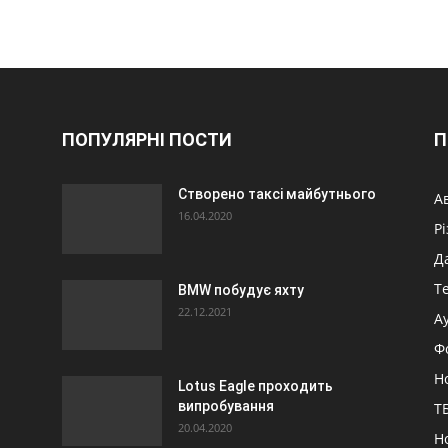
ПОПУЛЯРНІ ПОСТИ
П
Створено таксі майбутнього
А
16.04.2020
Р
Д
Т
BMW побудує яхту
22.12.2021
А
Ф
Н
Lotus Eagle проходить
випробування
ТБ
20.04.2020
Н