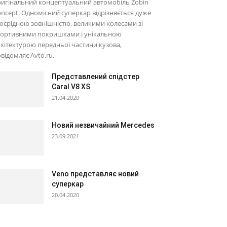
игінальний концептуальний автомобіль Zobin
ncept. Одномісний суперкар відрізняється дуже
оєрідною зовнішністю, великими колесами зі
портивними покришками і унікальною
хітектурою передньої частини кузова,
відомляє Avto.ru.
Представлений спідстер
Caral V8 XS
21.04.2020
Новий незвичайний Mercedes
23.09.2021
Veno представляє новий
суперкар
20.04.2020