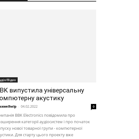
удіо/Відео
BK випустила універсальну
омпютерну акустику
xwelhelp
-
04.02.2022
0
мпанія BBK Electronics повідомила про
зширення категорії аудіосистем і про початок
пуску нової товарної групи - компютерної
устики. Для старту цього проекту вже