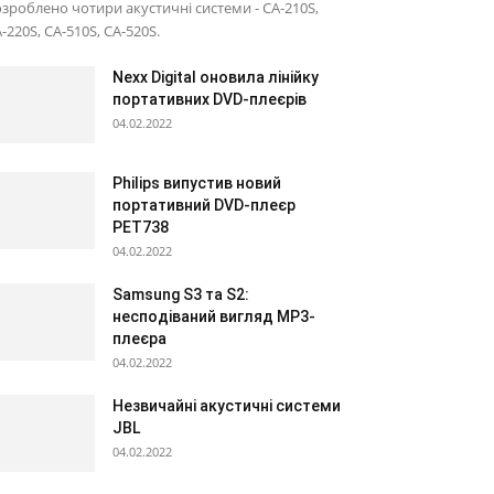
зроблено чотири акустичні системи - CA-210S,
-220S, CA-510S, CA-520S.
Nexx Digital оновила лінійку
портативних DVD-плеєрів
04.02.2022
Philips випустив новий
портативний DVD-плеєр
PET738
04.02.2022
Samsung S3 та S2:
несподіваний вигляд МР3-
плеєра
04.02.2022
Незвичайні акустичні системи
JBL
04.02.2022