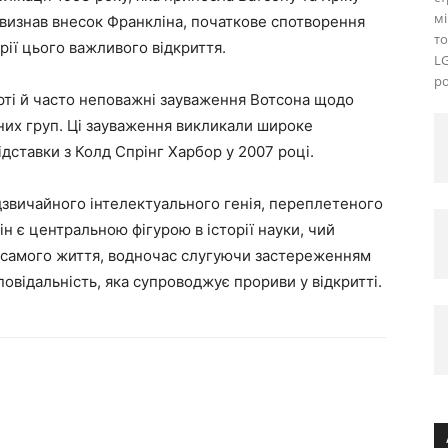
мі
 визнав внесок Франкліна, початкове спотворення
то
рії цього важливого відкриття.
L
р
рті й часто неповажні зауваження Вотсона щодо
аних груп. Ці зауваження викликали широке
дставки з Колд Спрінг Харбор у 2007 році.
дзвичайного інтелектуального генія, переплетеного
н є центральною фігурою в історії науки, чий
 самого життя, водночас слугуючи застереженням
повідальність, яка супроводжує прориви у відкритті.