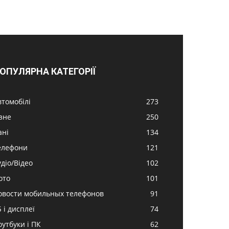
ОПУЛЯРНА КАТЕГОРІЇ
втомобілі
273
ізне
250
ані
134
елефони
121
удіо/Відео
102
ото
101
овости мобильных телефонов
91
 і дисплеї
74
оутбуки і ПК
62