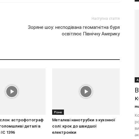
Наступна стаття
Зоряне шоу: несподівана геомагнітна буря
освітлює Північну Америку
А
B
к
ma
Різне
Ко
 слон: астрофотограф
Металеві нанотрубки з кухонної
ро
голомшливі деталі в
солі: крок до швидшої
ви
 IC 1396
електроніки
ак