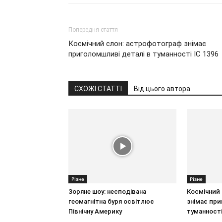
Попередня стаття
Космічний слон: астрофотограф знімає
приголомшливі деталі в туманності IC 1396
СХОЖІ СТАТТІ
Від цього автора
Різне
Різне
Зоряне шоу: несподівана
Космічний
геомагнітна буря освітлює
знімає при
Північну Америку
туманності