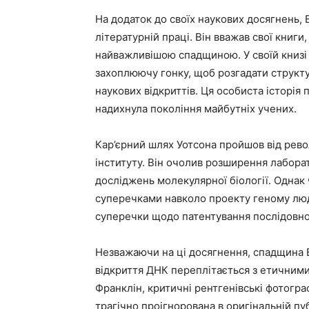
На додаток до своїх наукових досягнень, 
літературній праці. Він вважав свої книги
найважливішою спадщиною. У своїй книзі 
захоплюючу гонку, щоб розгадати структ
наукових відкриттів. Ця особиста історія 
надихнула покоління майбутніх учених.
Кар’єрний шлях Уотсона пройшов від рев
інституту. Він очолив розширення лабора
досліджень молекулярної біології. Однак 
суперечками навколо проекту геному люд
суперечки щодо патентування послідовно
Незважаючи на ці досягнення, спадщина 
відкриття ДНК переплітається з етичними
Франклін, критичні рентгенівські фотогра
трагічно проігнорована в оригінальній пуб