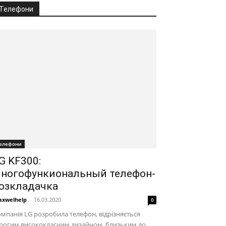
Телефони
елефони
G KF300:
ногофункиональный телефон-
озкладачка
xwelhelp
-
16.03.2020
0
мпанія LG розробила телефон, відрізняється
трогим висококласним дизайном, близьким до