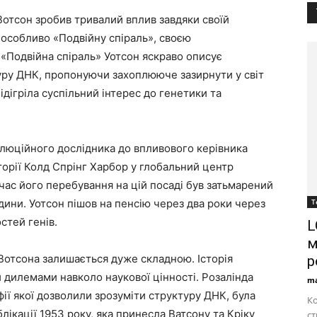
Вотсон зробив тривалий вплив завдяки своїй
, особливо «Подвійну спіраль», своєю
«Подвійна спіраль» Уотсон яскраво описує
уру ДНК, пропонуючи захоплююче зазирнути у світ
підігріла суспільний інтерес до генетики та
олюційного дослідника до впливового керівника
торії Колд Спрінг Харбор у глобальний центр
час його перебування на цій посаді був затьмарений
ини. Уотсон пішов на пенсію через два роки через
Т
стей генів.
L
м
Вотсона залишається дуже складною. Історія
р
 дилемами навколо наукової цінності. Розалінда
ma
фії якої дозволили зрозуміти структуру ДНК, була
Ко
лікації 1953 року, яка принесла Ватсону та Кріку
с