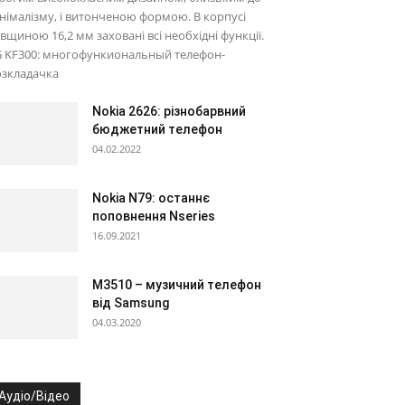
німалізму, і витонченою формою. В корпусі
вщиною 16,2 мм заховані всі необхідні функції.
G KF300: многофункиональный телефон-
озкладачка
Nokia 2626: різнобарвний
бюджетний телефон
04.02.2022
Nokia N79: останнє
поповнення Nseries
16.09.2021
M3510 – музичний телефон
від Samsung
04.03.2020
Аудіо/Відео