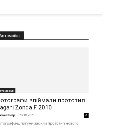
Автомобілі
втомобілі
отографи впіймали прототип
agani Zonda F 2010
xwelhelp
-
20.10.2021
0
отографи-шпигуни засікли прототип нового