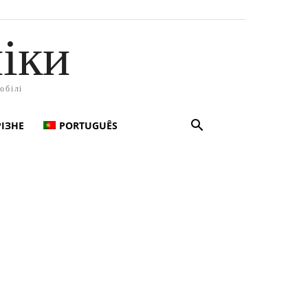
іки
обілі
РІЗНЕ
PORTUGUÊS