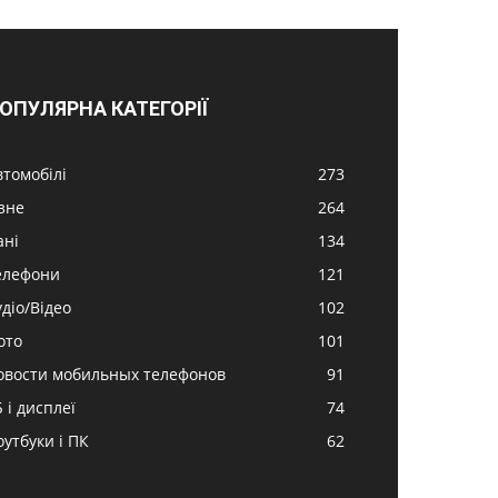
ОПУЛЯРНА КАТЕГОРІЇ
втомобілі
273
ізне
264
ані
134
елефони
121
удіо/Відео
102
ото
101
овости мобильных телефонов
91
 і дисплеї
74
оутбуки і ПК
62