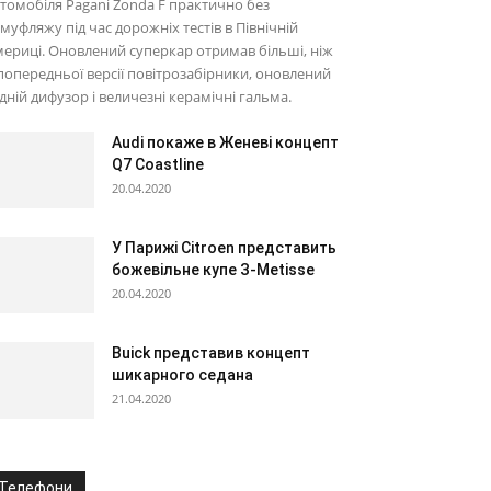
томобіля Pagani Zonda F практично без
муфляжу під час дорожніх тестів в Північній
ериці. Оновлений суперкар отримав більші, ніж
попередньої версії повітрозабірники, оновлений
дній дифузор і величезні керамічні гальма.
Audi покаже в Женеві концепт
Q7 Coastline
20.04.2020
У Парижі Citroen представить
божевільне купе З-Metisse
20.04.2020
Buick представив концепт
шикарного седана
21.04.2020
Телефони