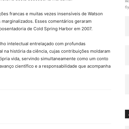
як
бу
ções francas e muitas vezes insensíveis de Watson
pos marginalizados. Esses comentários geraram
posentadoria de Cold Spring Harbor em 2007.
ilho intelectual entrelaçado com profundas
al na história da ciência, cujas contribuições moldaram
pria vida, servindo simultaneamente como um conto
avanço científico e a responsabilidade que acompanha