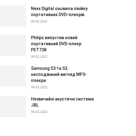
Nexx Digital оновила лінійку
портативних DVD-плеєрів
04.02.2022
Philips випустив новий
портативний DVD-плеєр
PET738
04.02.2022
Samsung S3 та S2:
несподіваний вигляд МР3-
плеєра
04.02.2022
Незвичайні акустичні системи
JBL
04.02.2022