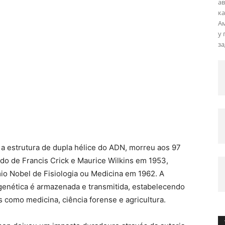
ав
ка
Ам
у 
за
a estrutura de dupla hélice do ADN, morreu aos 97
lado de Francis Crick e Maurice Wilkins em 1953,
mio Nobel de Fisiologia ou Medicina em 1962. A
enética é armazenada e transmitida, estabelecendo
como medicina, ciência forense e agricultura.