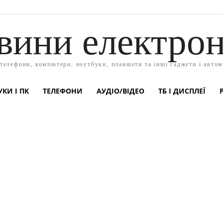
вини електрон
 телефони, компютери, ноутбуки, планшети та інші гаджети і автом
КИ І ПК
ТЕЛЕФОНИ
АУДІО/ВІДЕО
ТБ І ДИСПЛЕЇ