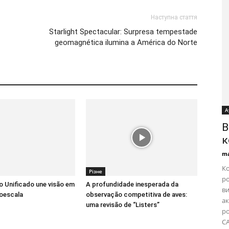
Наступна стаття
Starlight Spectacular: Surpresa tempestade
geomagnética ilumina a América do Norte
А
B
к
ma
Ко
Різне
ро
 Unificado une visão em
A profundidade inesperada da
ви
oescala
observação competitiva de aves:
ак
uma revisão de “Listers”
ро
CA