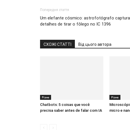
Попередня стаття
Um elefante cósmico: astrofotógrafo captura
detalhes de tirar o fôlego no IC 1396
СХОЖІ СТАТТІ
Від цього автора
Різне
Різне
Chatbots: 5 coisas que você
Microscópio
precisa saber antes de falar com IA
micro e nan