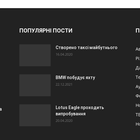
ПОПУЛЯРНІ ПОСТИ
П
Створено таксі майбутнього
А
16.04.2020
Р
Д
Т
BMW побудує яхту
22.12.2021
А
Ф
Н
Lotus Eagle проходить
a
випробування
ТБ
20.04.2020
Н