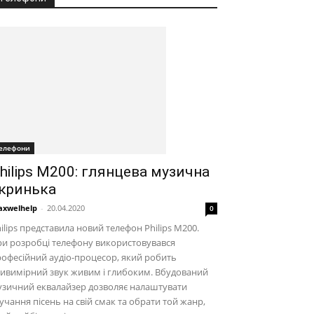
елефони
hilips M200: глянцева музична
кринька
xwelhelp
-
20.04.2020
0
ilips представила новий телефон Philips M200.
и розробці телефону використовувався
офесійний аудіо-процесор, який робить
ивимірний звук живим і глибоким. Вбудований
узичний еквалайзер дозволяє налаштувати
учання пісень на свій смак та обрати той жанр,