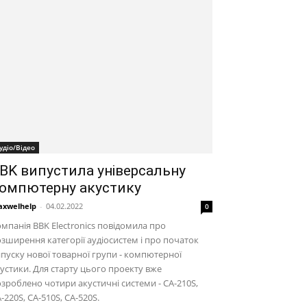
удіо/Відео
BK випустила універсальну
омпютерну акустику
xwelhelp
-
04.02.2022
0
мпанія BBK Electronics повідомила про
зширення категорії аудіосистем і про початок
пуску нової товарної групи - компютерної
устики. Для старту цього проекту вже
зроблено чотири акустичні системи - CA-210S,
-220S, CA-510S, CA-520S.