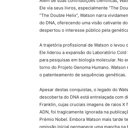
Além de suas contribuições científicas, Wa
Ele via seus livros, especialmente “The Dou
“The Double Helix”, Watson narra vividamen
do DNA, oferecendo uma visão cativante do 
despertou o interesse público pela genética
A trajetória profissional de Watson o levou d
Ele liderou a expansão do Laboratório Cold
para pesquisas em biologia molecular. No 
torno do Projeto Genoma Humano. Watson r
o patenteamento de sequências genéticas.
Apesar destas conquistas, o legado do Wat
descoberta do DNA está entrelaçada com dile
Franklin, cujas cruciais imagens de raios X
ADN, foi tragicamente ignorada na publicaçã
Prémio Nobel. Embora Watson mais tarde te
omissão inicial permanece uma mancha na h