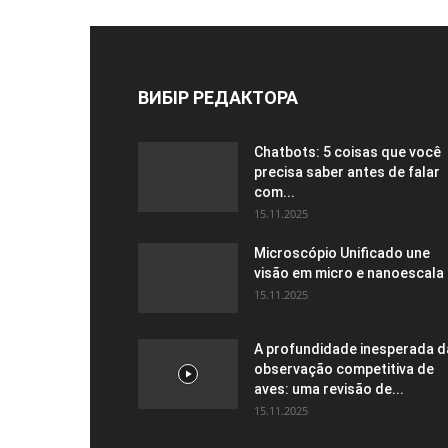
ВИБІР РЕДАКТОРА
Chatbots: 5 coisas que você
precisa saber antes de falar
com...
15.11.2025
Microscópio Unificado une
visão em micro e nanoescala
15.11.2025
A profundidade inesperada d
observação competitiva de
aves: uma revisão de...
15.11.2025