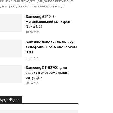
ий найбільш підходить для даного виконавця:
дь то рок, джаз або класичні композиції.
Samsung i8510: 8-
мегапіксельний конкурент
Nokia N96
18.09.2021
Samsung поповнила лінійку
телефонів DuoS моноблоком
D780
21.04.2020
Samsung GT-B2700: для
звязку в екстремальних
ситуаціях
20.04.2020
Аудіо/Відео