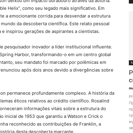
tson deixou um impacto duradouro através da autoria.
ble Helix”, como seu legado mais significativo. Em
te a emocionante corrida para desvendar a estrutura
mundo da descoberta científica. Este relato pessoal
 e inspirou gerações de aspirantes a cientistas.
e pesquisador inovador a líder institucional influente.
 Spring Harbor, transformando-o em um centro global
entanto, seu mandato foi marcado por polêmicas em
Т
enunciou após dois anos devido a divergências sobre
P
с
ma
son permanece profundamente complexo. A história da
Ph
mas éticos relativos ao crédito científico. Rosalind
Пр
 forneceram informações vitais sobre a estrutura do
пр
тр
o inicial de 1953 que garantiu a Watson e Crick o
м
nha reconhecido as contribuições de Franklin, a
зв
istória desta descoberta marcante.