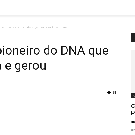
 abraçou a escrita e gerou controvérsia
ioneiro do DNA que
a e gerou
61
А
Ф
P
ma
Ф