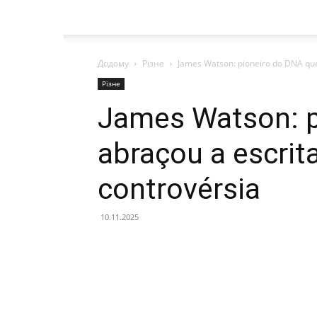
Додому
Різне
James Watson: pioneiro do DNA que
Різне
James Watson: p
abraçou a escrit
controvérsia
10.11.2025