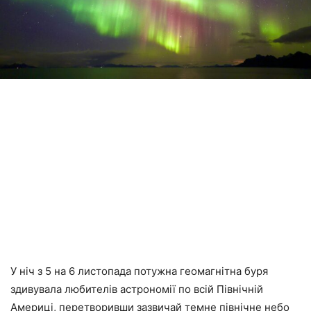
У ніч з 5 на 6 листопада потужна геомагнітна буря
здивувала любителів астрономії по всій Північній
Америці, перетворивши зазвичай темне північне небо