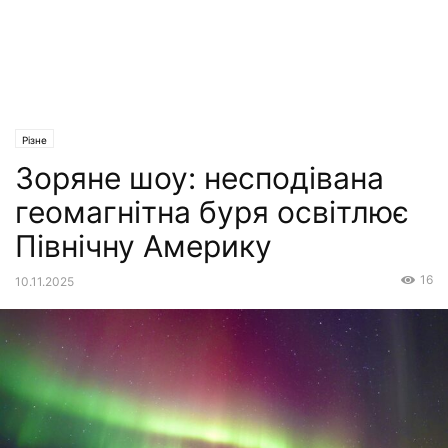
Різне
Зоряне шоу: несподівана
геомагнітна буря освітлює
Північну Америку
16
10.11.2025