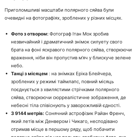
Приголомшливі масштаби полярного сяйва були
очевидні на фотографіях, зроблених у різних місцях.
Фото з отвором:
Фотограф Ітан Мок зробив
незвичайний і драматичний знімок силуету свого
брата на фоні яскравого полярного сяйва, створюючи
враження, ніби він пропустив м’яч у блискуче зелене
небо.
Танці з місяцем
: на знімках Еріка Блейчера,
зроблених у режимі таймлапс, повний місяць
поєднується з хвилястими стрічками полярного
сяйва, створюючи сюрреалістичне зображення, де
небесні тіла співіснують у заворожливій єдності.
З 9144 метрів:
Сонячний астрофізик Райан Френч,
який летів між Денвером і Чикаго, несподівано
отримав місце в першому ряду, щоб побачити