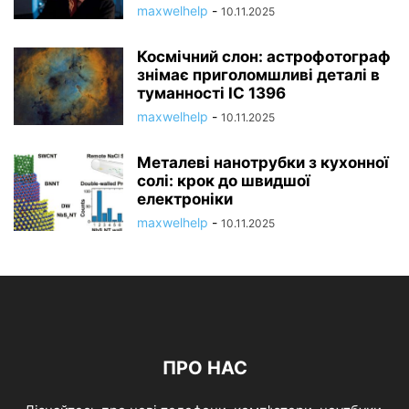
maxwelhelp
-
10.11.2025
Космічний слон: астрофотограф
знімає приголомшливі деталі в
туманності IC 1396
maxwelhelp
-
10.11.2025
Металеві нанотрубки з кухонної
солі: крок до швидшої
електроніки
maxwelhelp
-
10.11.2025
ПРО НАС