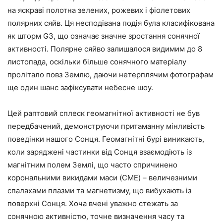
на яскраві полотна зелених, рожевих і фіолетових
полярних сяйв. Ця несподівана подія була класифікована
як шторм G3, що означає значне зростання сонячної
активності. Полярне сяйво залишалося видимим до 8
листопада, оскільки більше сонячного матеріалу
пролітало повз Землю, даючи нетерплячим фотографам
ще один шанс зафіксувати небесне шоу.
Цей раптовий сплеск геомагнітної активності не був
передбачений, демонструючи притаманну мінливість
поведінки нашого Сонця. Геомагнітні бурі виникають,
коли заряджені частинки від Сонця взаємодіють із
магнітним полем Землі, що часто спричинено
корональними викидами маси (CME) – величезними
спалахами плазми та магнетизму, що вибухають із
поверхні Сонця. Хоча вчені уважно стежать за
сонячною активністю, точне визначення часу та