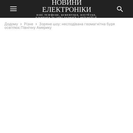
НОВИНИ
ЕЛЕКТРОНІКИ
нові телефони, компютери, ноутбуки,
планшети та інші гаджети і автомобілі
Додому
Різне
Зоряне шоу: несподівана геомагнітна буря
освітлює Північну Америку