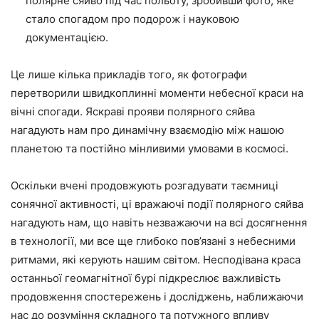
полярне сяйво під час польоту, зробивши фото, яке
стало спогадом про подорож і науковою
документацією.
Це лише кілька прикладів того, як фотографи
перетворили швидкоплинні моменти небесної краси на
вічні спогади. Яскраві прояви полярного сяйва
нагадують нам про динамічну взаємодію між нашою
планетою та постійно мінливими умовами в космосі.
Оскільки вчені продовжують розгадувати таємниці
сонячної активності, ці вражаючі події полярного сяйва
нагадують нам, що навіть незважаючи на всі досягнення
в технології, ми все ще глибоко пов’язані з небесними
ритмами, які керують нашим світом. Несподівана краса
останньої геомагнітної бурі підкреслює важливість
продовження спостережень і досліджень, наближаючи
нас до розуміння складного та потужного впливу