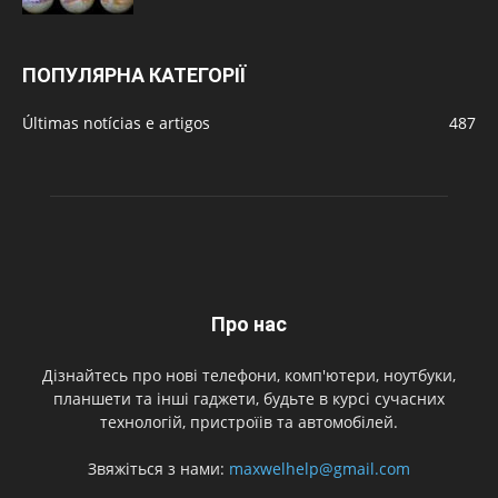
ПОПУЛЯРНА КАТЕГОРІЇ
Últimas notícias e artigos
487
Про нас
Дізнайтесь про нові телефони, комп'ютери, ноутбуки,
планшети та інші гаджети, будьте в курсі сучасних
технологій, пристроїів та автомобілей.
Звяжіться з нами:
maxwelhelp@gmail.com