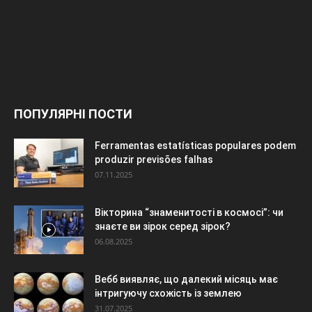
ПОПУЛЯРНІ ПОСТИ
Ferramentas estatísticas populares podem
produzir previsões falhas
07.11.2025
Вікторина “знаменитості в космосі”: чи
знаєте ви зірок серед зірок?
06.08.2025
Вебб виявляє, що далекий місяць має
інтригуючу схожість із землею
31.07.2025