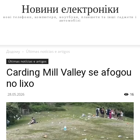
Новини електроніки
нові телефони, компютери, ноутбуки, планшети та інші гаджети і
автомобілі
Додому
Últimas notícias e artigos
Últimas notícias e artigos
Carding Mill Valley se afogou
no lixo
28.05.2026
16