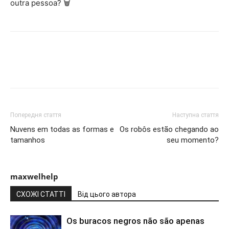
outra pessoa? 🗑️
Попередня стаття
Наступна стаття
Nuvens em todas as formas e
Os robôs estão chegando ao
tamanhos
seu momento?
maxwelhelp
СХОЖІ СТАТТІ
Від цього автора
Os buracos negros não são apenas