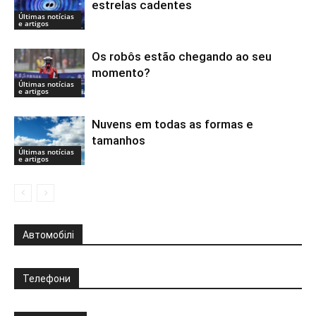
estrelas cadentes
Últimas notícias
e artigos
Os robôs estão chegando ao seu
momento?
Últimas notícias
e artigos
Nuvens em todas as formas e
tamanhos
Últimas notícias
e artigos
Автомобілі
Телефони