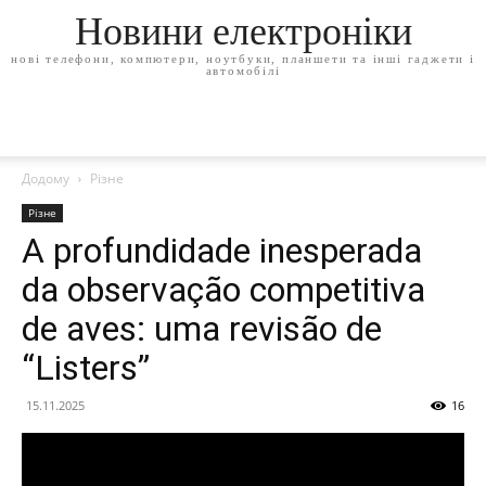
Новини електроніки
нові телефони, компютери, ноутбуки, планшети та інші гаджети і
автомобілі
Додому
Різне
Різне
A profundidade inesperada
da observação competitiva
de aves: uma revisão de
“Listers”
15.11.2025
16