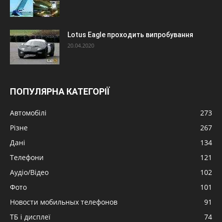
Lotus Eagle проходить випробування
20.04.2020
ПОПУЛЯРНА КАТЕГОРІЇ
Автомобілі
273
Різне
267
Дані
134
Телефони
121
Аудіо/Відео
102
Фото
101
Новости мобильных телефонов
91
ТБ і дисплеї
74