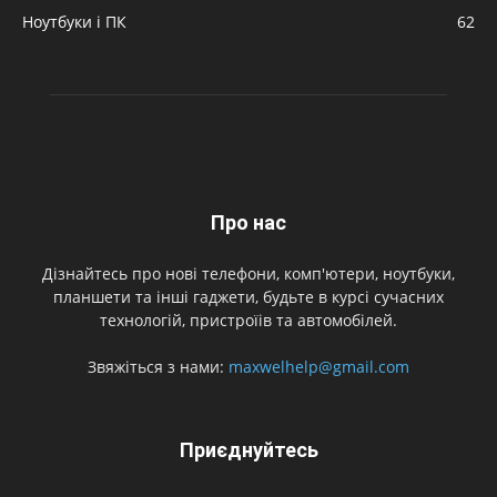
Ноутбуки і ПК
62
Про нас
Дізнайтесь про нові телефони, комп'ютери, ноутбуки,
планшети та інші гаджети, будьте в курсі сучасних
технологій, пристроїів та автомобілей.
Звяжіться з нами:
maxwelhelp@gmail.com
Приєднуйтесь