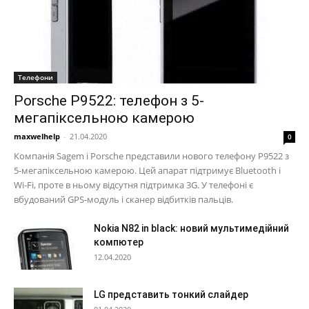
Телефони
Porsche P9522: телефон з 5-
мегапіксельною камерою
maxwelhelp
-
21.04.2020
0
Компанія Sagem і Porsche представили нового телефону P9522 з
5-мегапіксельною камерою. Цей апарат підтримує Bluetooth і
Wi-Fi, проте в ньому відсутня підтримка 3G. У телефоні є
вбудований GPS-модуль і сканер відбитків пальців.
Nokia N82 in black: новий мультимедійний
компютер
12.04.2020
LG представить тонкий слайдер