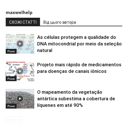
maxwelhelp
СХОЖІ СТАТТІ
Від цього автора
As células protegem a qualidade do
DNA mitocondrial por meio da seleção
natural
Різне
Projeto mais rápido de medicamentos
para doenças de canais iônicos
Різне
O mapeamento da vegetação
antártica subestima a cobertura de
líquenes em até 90%
Різне