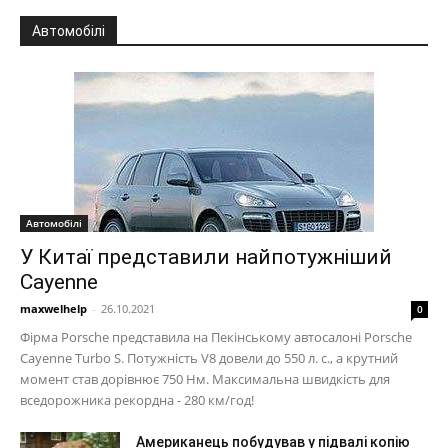
Автомобілі
Автомобілі
У Китаї представили найпотужніший
Cayenne
maxwelhelp
-
26.10.2021
0
Фірма Porsche представила на Пекінському автосалоні Porsche
Cayenne Turbo S. Потужність V8 довели до 550 л. с., а крутний
момент став дорівнює 750 Нм. Максимальна швидкість для
вседорожника рекордна - 280 км/год!
Американець побудував у підвалі копію