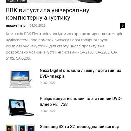
Аудіо/Відео
BBK випустила універсальну
компютерну акустику
maxwelhelp
-
04.02.2022
0
Компанія BBK Electronics повідомила про розширення категорії
аудіосистем і про початок випуску нової товарної групи -
компютерної акустики. Для старту цього проекту вже
розроблено чотири акустичні системи - CA-210S, CA-220S, CA-
510S, CA-520S.
Nexx Digital оновила лінійку портативних
DVD-плеєрів
04.02.2022
Philips випустив новий портативний DVD-
плеєр PET738
04.02.2022
Samsung S3 та S2: несподіваний вигляд