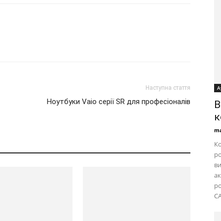
А
Наступна стаття
Ноутбуки Vaio серії SR для професіоналів
B
к
ma
Ко
ро
ви
ак
ро
CA