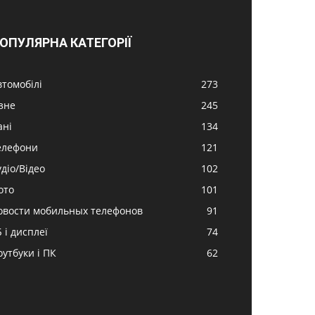
ОПУЛЯРНА КАТЕГОРІЇ
втомобілі
273
ізне
245
ані
134
елефони
121
удіо/Відео
102
ото
101
овости мобильных телефонов
91
 і дисплеї
74
оутбуки і ПК
62