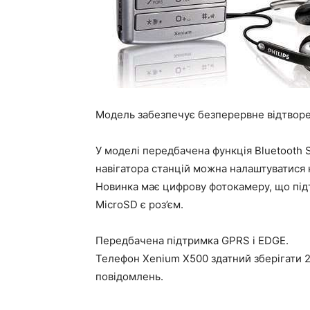
Модель забезпечує безперервне відтворе
У моделі передбачена функція Bluetooth 
навігатора станцій можна налаштуватися н
Новинка має цифрову фотокамеру, що підт
MicroSD є роз’єм.
Передбачена підтримка GPRS і EDGE.
Телефон Xenium X500 здатний зберігати 2 т
повідомлень.