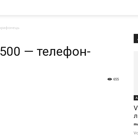
марафонець
X500 — телефон-
655
А
V
л
ma
Vo