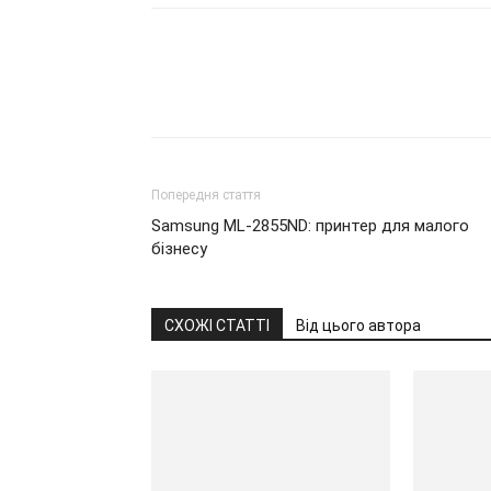
Попередня стаття
Samsung ML-2855ND: принтер для малого
бізнесу
СХОЖІ СТАТТІ
Від цього автора