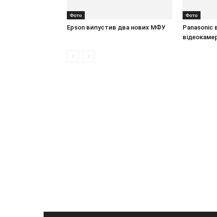
Фото
Фото
Epson випустив два нових МФУ
Panasonic 
відеокаме