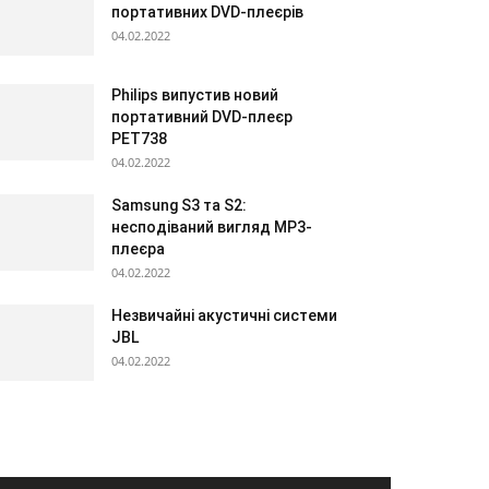
портативних DVD-плеєрів
04.02.2022
Philips випустив новий
портативний DVD-плеєр
PET738
04.02.2022
Samsung S3 та S2:
несподіваний вигляд МР3-
плеєра
04.02.2022
Незвичайні акустичні системи
JBL
04.02.2022