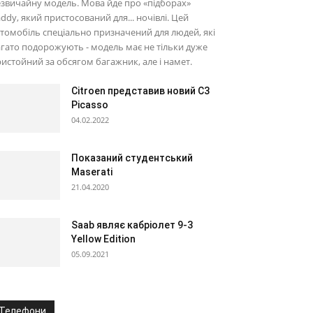
звичайну модель. Мова йде про «підборах»
ddy, який пристосований для... ночівлі. Цей
томобіль спеціально призначений для людей, які
гато подорожують - модель має не тільки дуже
истойний за обсягом багажник, але і намет.
Citroen представив новий C3
Picasso
04.02.2022
Показаний студентський
Maserati
21.04.2020
Saab являє кабріолет 9-3
Yellow Edition
05.09.2021
Телефони