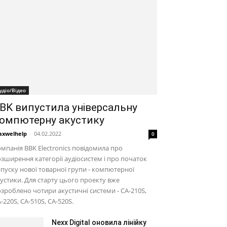
удіо/Відео
BK випустила універсальну
омпютерну акустику
xwelhelp
-
04.02.2022
0
мпанія BBK Electronics повідомила про
зширення категорії аудіосистем і про початок
пуску нової товарної групи - компютерної
устики. Для старту цього проекту вже
зроблено чотири акустичні системи - CA-210S,
-220S, CA-510S, CA-520S.
Nexx Digital оновила лінійку