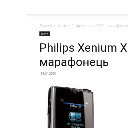
Додому
Фото
Philips Xenium X500 — телефон-
Фото
Philips Xenium 
марафонець
18.04.2020