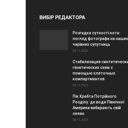
ВИБІР РЕДАКТОРА
Розгадка сутності кота:
погляд фотографа на наших
чарівних супутниць
09.11.2025
Стабилизация синтетическ
генетических схем с
помощью клеточных
компартментов
08.11.2025
Пік Хребта Потрійного
Розділу: де води Північної
Америки вибирають свій
океан
08.11.2025