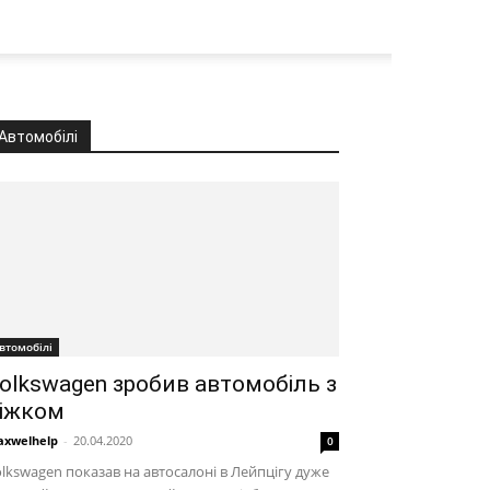
Автомобілі
втомобілі
olkswagen зробив автомобіль з
іжком
xwelhelp
-
20.04.2020
0
lkswagen показав на автосалоні в Лейпцігу дуже