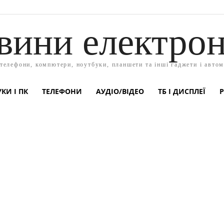
вини електрон
 телефони, компютери, ноутбуки, планшети та інші гаджети і автом
КИ І ПК
ТЕЛЕФОНИ
АУДІО/ВІДЕО
ТБ І ДИСПЛЕЇ
Р