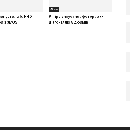
Фото
випустила full-HD
Philips випустила фоторамки
ри з 3MOS
діагоналлю 8 дюймів