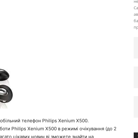
не
Ca
ав
ба
пр
мобільний телефон Philips Xenium X500.
оти Philips Xenium X500 в режимі очікування (до 2
Багато цікавих новин ві зможете знайти на