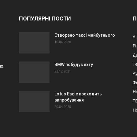
ПОПУЛЯРНІ ПОСТИ
П
Створено таксі майбутнього
А
16.04.2020
Р
Д
Т
BMW побудує яхту
их
22.12.2021
А
Ф
Н
Lotus Eagle проходить
випробування
ТБ
20.04.2020
Н