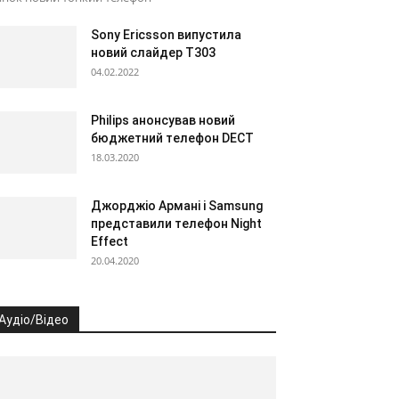
Sony Ericsson випустила
новий слайдер T303
04.02.2022
Philips анонсував новий
бюджетний телефон DECT
18.03.2020
Джорджіо Армані і Samsung
представили телефон Night
Effect
20.04.2020
Аудіо/Відео