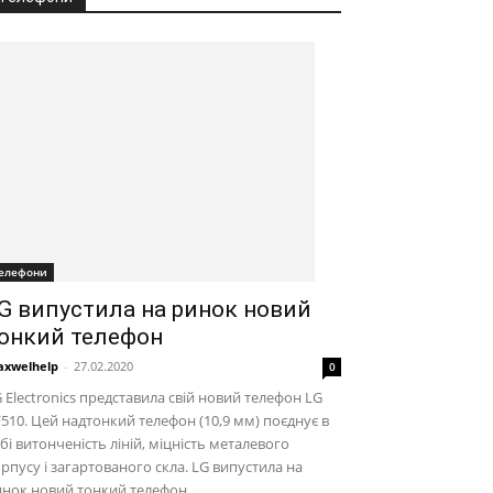
елефони
G випустила на ринок новий
онкий телефон
xwelhelp
-
27.02.2020
0
 Electronics представила свій новий телефон LG
510. Цей надтонкий телефон (10,9 мм) поєднує в
бі витонченість ліній, міцність металевого
рпусу і загартованого скла. LG випустила на
инок новий тонкий телефон