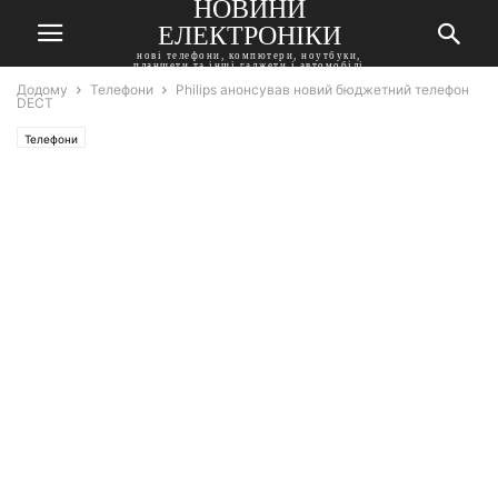
НОВИНИ
ЕЛЕКТРОНІКИ
нові телефони, компютери, ноутбуки,
планшети та інші гаджети і автомобілі
Додому
Телефони
Philips анонсував новий бюджетний телефон
DECT
Телефони