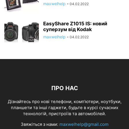
maxwelhelp
-
04.02.2022
EasyShare Z1015 IS: новий
суперзум від Kodak
maxwelhelp
-
04.02.2022
ПРО НАС
Дізнайтесь про нові телефони, комп'ютери, ноутбуки,
планшети та інші гаджети, будьте в курсі сучасних
технологій, пристроїів та автомобілей.
Звяжіться з нами:
maxwelhelp@gmail.com