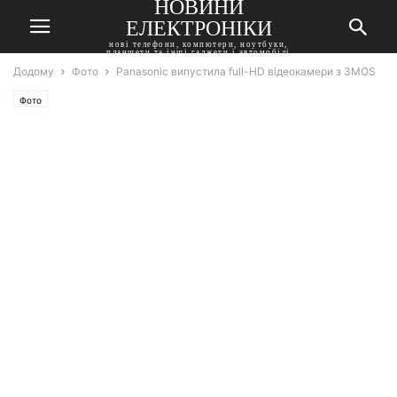
НОВИНИ
ЕЛЕКТРОНІКИ
нові телефони, компютери, ноутбуки,
планшети та інші гаджети і автомобілі
Додому
Фото
Panasonic випустила full-HD відеокамери з 3MOS
Фото