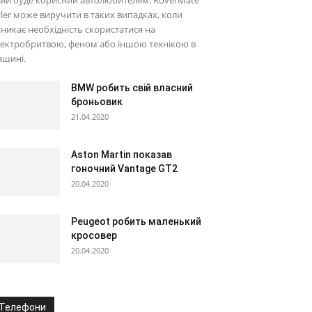
ий буде корисний автолюбителям. RoverMate
ler може виручити в таких випадках, коли
никає необхідність скористатися на
лектробритвою, феном або іншою технікою в
ашині.
BMW робить свій власний
броньовик
21.04.2020
Aston Martin показав
гоночний Vantage GT2
20.04.2020
Peugeot робить маленький
кросовер
20.04.2020
Телефони