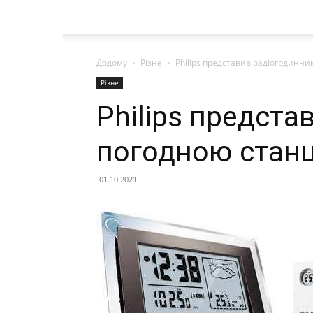
Додому
Різне
Philips представив радіогодинни
Різне
Philips предста
погодною стан
01.10.2021