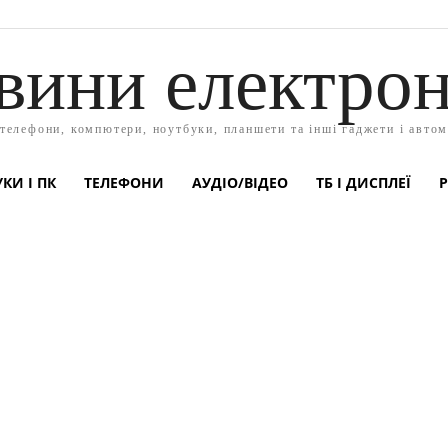
вини електрон
 телефони, компютери, ноутбуки, планшети та інші гаджети і автом
КИ І ПК
ТЕЛЕФОНИ
АУДІО/ВІДЕО
ТБ І ДИСПЛЕЇ
Р