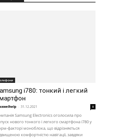
елефони
amsung i780: тонкий і легкий
мартфон
xwelhelp
-
31.12.2021
0
мпанія Samsung Electronics оголосила про
пуск нового тонкого і легкого смартфона i780 у
рм-факторі моноблока, що відрізняється
двищеною комфортністю навігації, завдяки