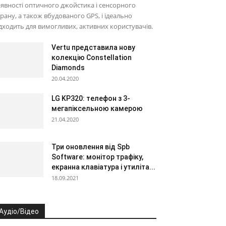
явності оптичного джойстика і сенсорного
рану, а також вбудованого GPS, і ідеально
дходить для вимогливих, активних користувачів.
Vertu представила нову
колекцію Constellation
Diamonds
20.04.2020
LG KP320: телефон з 3-
мегапіксельною камерою
21.04.2020
Три оновлення від Spb
Software: монітор трафіку,
екранна клавіатура і утиліта...
18.09.2021
Аудіо/Відео