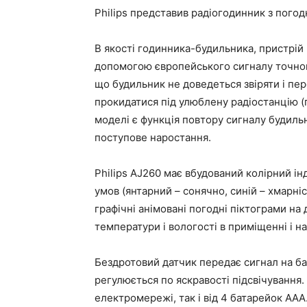
Philips представив радіогодинник з пого
В якості годинника-будильника, пристрій
допомогою європейського сигналу точного
що будильник не доведеться звіряти і пер
прокидатися під улюблену радіостанцію (п
моделі є функція повтору сигналу будильн
поступове наростання.
Philips AJ260 має вбудований колірний ін
умов (янтарний – сонячно, синій – хмарніст
графічні анімовані погодні піктограми на
температури і вологості в приміщенні і на
Бездротовий датчик передає сигнал на баз
регулюється по яскравості підсвічування
електромережі, так і від 4 батарейок ААА