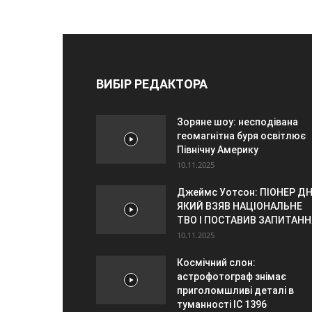
ВИБІР РЕДАКТОРА
Зоряне шоу: несподівана
геомагнітна буря освітлює
Північну Америку
10.11.2025
Джеймс Уотсон: ПІОНЕР ДН
ЯКИЙ ВЗЯВ НАЦІОНАЛЬНЕ
ТВО І ПОСТАВИВ ЗАПИТАНН
10.11.2025
Космічний слон:
астрофотограф знімає
приголомшливі деталі в
туманності IC 1396