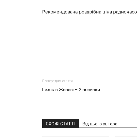
Рекомендована роздрібна ціна радиочасо
Попередня стаття
Lexus в Женеві – 2 новинки
СХОЖІ СТАТТІ
Від цього автора