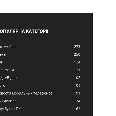
ОПУЛЯРНА КАТЕГОРІЇ
втомобілі
273
ізне
250
ані
134
елефони
121
удіо/Відео
102
ото
101
овости мобильных телефонов
91
 і дисплеї
74
оутбуки і ПК
62