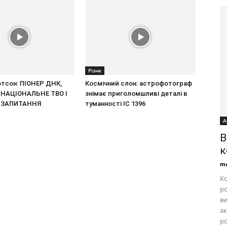
Різне
тсон: ПІОНЕР ДНК,
Космічний слон: астрофотограф
 НАЦІОНАЛЬНЕ ТВО І
знімає приголомшливі деталі в
 ЗАПИТАННЯ
туманності IC 1396
А
B
к
ma
Ко
ро
ви
ак
ро