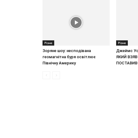
Різне
Різне
Зоряне шоу: несподівана
Джеймс Уо
геомагнітна буря освітлює
ЯКИЙ ВЗЯВ
Північну Америку
ПОСТАВИВ