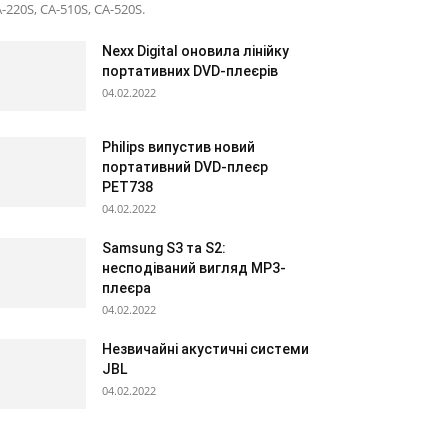
-220S, CA-510S, CA-520S.
Nexx Digital оновила лінійку
портативних DVD-плеєрів
04.02.2022
Philips випустив новий
портативний DVD-плеєр
PET738
04.02.2022
Samsung S3 та S2:
несподіваний вигляд МР3-
плеєра
04.02.2022
Незвичайні акустичні системи
JBL
04.02.2022