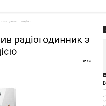
к з погодною станцією
вив радіогодинник з
цією
563
А
В
ma
Ко
ро