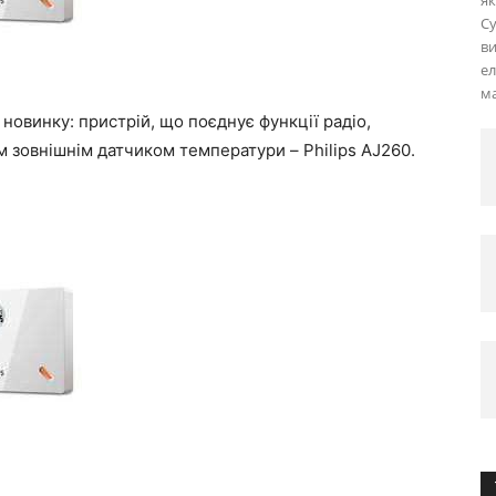
як
Cy
ви
е
м
 новинку: пристрій, що поєднує функції радіо,
м зовнішнім датчиком температури – Philips AJ260.