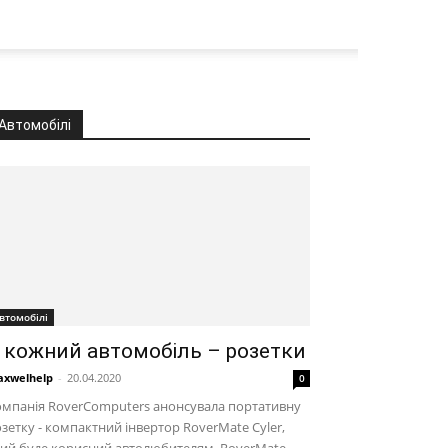
Автомобілі
втомобілі
 кожний автомобіль – розетки
xwelhelp
-
20.04.2020
0
мпанія RoverComputers анонсувала портативну
зетку - компактний інвертор RoverMate Cyler,