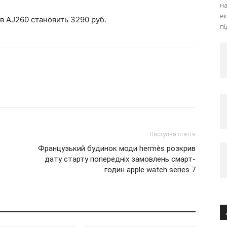
на
ек
в AJ260 становить 3290 руб.
пі
Наступна стаття
Французький будинок моди hermès розкрив
дату старту попередніх замовлень смарт-
годин apple watch series 7