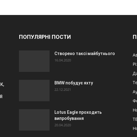
ПОПУЛЯРНІ ПОСТИ
П
Створено таксі майбутнього
А
16.04.2020
Р
Д
Т
BMW побудує яхту
К,
22.12.2021
А
Я
Ф
Н
Lotus Eagle проходить
випробування
ТБ
20.04.2020
Н