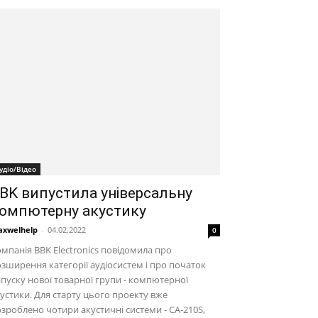
удіо/Відео
BK випустила універсальну
омпютерну акустику
xwelhelp
-
04.02.2022
0
мпанія BBK Electronics повідомила про
зширення категорії аудіосистем і про початок
пуску нової товарної групи - компютерної
устики. Для старту цього проекту вже
зроблено чотири акустичні системи - CA-210S,