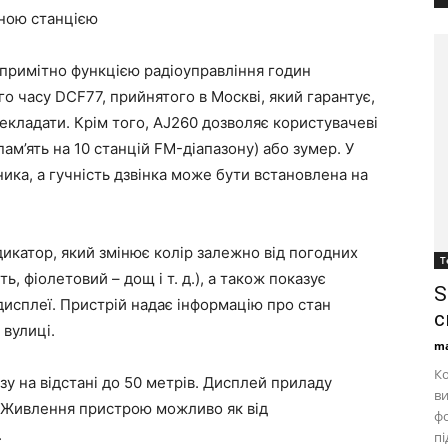
дною станцією
 примітно функцією радіоуправління годин
 часу DCF77, прийнятого в Москві, який гарантує,
екладати. Крім того, AJ260 дозволяє користувачеві
ам’ять на 10 станцій FM-діапазону) або зумер. У
ика, а гучність дзвінка може бути встановлена на
дикатор, який змінює колір залежно від погодних
Т
ь, фіолетовий – дощ і т. д.), а також показує
S
 дисплеї. Пристрій надає інформацію про стан
с
 вулиці.
ma
Ко
у на відстані до 50 метрів. Дисплей приладу
ви
. Живлення пристрою можливо як від
фо
.
пі