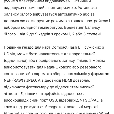
ручне з електронним видошукачем. Оптичний
видошукач незмінний з пентапризмою. Установка
балансу білого відбувається автоматично або за
допомогою семи ручних режимів з тонкою настройкою і
вибором колірної температури. Брекетинг балансу
білого – від 2 до 9 кадрів з кроком 1, 2 або 3 ступені.
Подвійне гніздо для карт CompactFlash I/II, сумісних з
UDMA, може бути налаштоване для паралельної
(одночасної) або послідовного запису. Гніздо 2 можна
використовувати для надлишкового або резервного
копіювання або окремого зберігання знімків у форматах
NEF (RAW) і JPEG. А відеовихід HDMI дозволяє
підключати фотокамеру до відеосистем високої
чіткості. До інших інтерфейсів відносяться:
високошвидкісний порт USB, відеовихід NTSC/PAL, а
також підтримуються бездротові локальні мережі
Ethernet за допомогою опціонального передавача WT-4.