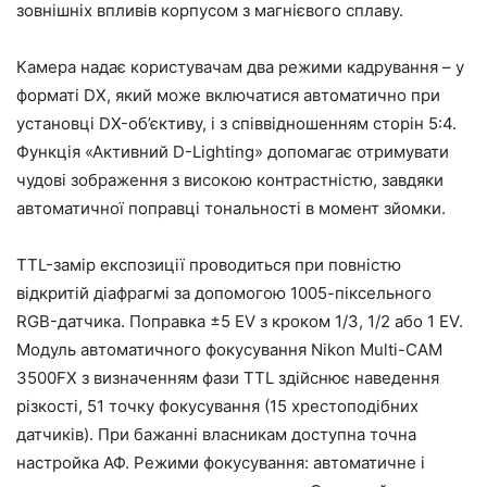
зовнішніх впливів корпусом з магнієвого сплаву.
Камера надає користувачам два режими кадрування – у
форматі DX, який може включатися автоматично при
установці DX-об’єктиву, і з співвідношенням сторін 5:4.
Функція «Активний D-Lighting» допомагає отримувати
чудові зображення з високою контрастністю, завдяки
автоматичної поправці тональності в момент зйомки.
TTL-замір експозиції проводиться при повністю
відкритій діафрагмі за допомогою 1005-піксельного
RGB-датчика. Поправка ±5 EV з кроком 1/3, 1/2 або 1 EV.
Модуль автоматичного фокусування Nikon Multi-CAM
3500FX з визначенням фази TTL здійснює наведення
різкості, 51 точку фокусування (15 хрестоподібних
датчиків). При бажанні власникам доступна точна
настройка АФ. Режими фокусування: автоматичне і