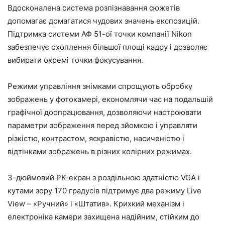
Вдосконалена система розпізнавання сюжетів
допомагає домагатися чудових значень експозицій.
Підтримка системи АФ 51-ої точки компанії Nikon
забезпечує охоплення більшої площі кадру і дозволяє
вибирати окремі точки фокусування.
Режими управління знімками спрощують обробку
зображень у фотокамері, економлячи час на подальшій
графічної доопрацювання, дозволяючи настроювати
параметри зображення перед зйомкою і управляти
різкістю, контрастом, яскравістю, насиченістю і
відтінками зображень в різних колірних режимах.
3-дюймовий РК-екран з роздільною здатністю VGA і
кутами зору 170 градусів підтримує два режиму Live
View – «Ручний» і «Штатив». Крихкий механізм і
електроніка камери захищена надійним, стійким до