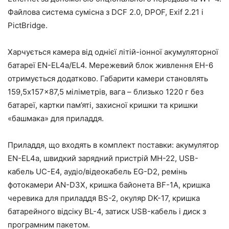
Файлова система сумісна з DCF 2.0, DPOF, Exif 2.21 і
PictBridge.
Харчується камера від однієї літій-іонної акумуляторної
батареї EN-EL4а/EL4. Мережевий блок живлення EH-6
отримується додатково. Габарити камери становлять
159,5x157x87,5 міліметрів, вага – близько 1220 г без
батареї, картки пам’яті, захисної кришки та кришки
«башмака» для приладдя.
Приладдя, що входять в комплект поставки: акумулятор
EN-EL4а, швидкий зарядний пристрій MH-22, USB-
кабель UC-E4, аудіо/відеокабель EG-D2, ремінь
фотокамери AN-D3Х, кришка байонета BF-1A, кришка
черевика для приладдя BS-2, окуляр DK-17, кришка
батарейного відсіку BL-4, затиск USB-кабель і диск з
програмним пакетом.