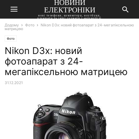
НОВИНИ
ЕЛЕКТРОНІКИ
нові телефони, компютери, ноутбуки,
планшети та інші гаджети і автомобілі
Додому
Фото
Nikon D3x: новий фотоапарат з 24-мегапіксельною
матрицею
Фото
Nikon D3x: новий
фотоапарат з 24-
мегапіксельною матрицею
31.12.2021