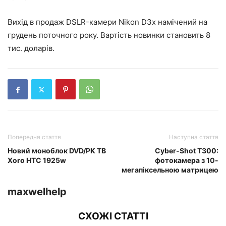
Вихід в продаж DSLR-камери Nikon D3x намічений на
грудень поточного року. Вартість новинки становить 8
тис. доларів.
Попередня стаття
Наступна стаття
Новий моноблок DVD/РК ТВ
Cyber-Shot T300:
Xoro HTC 1925w
фотокамера з 10-
мегапіксельною матрицею
maxwelhelp
СХОЖІ СТАТТІ