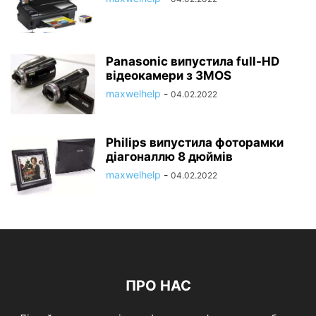
Panasonic випустила full-HD
відеокамери з 3MOS
maxwelhelp
-
04.02.2022
Philips випустила фоторамки
діагоналлю 8 дюймів
maxwelhelp
-
04.02.2022
ПРО НАС