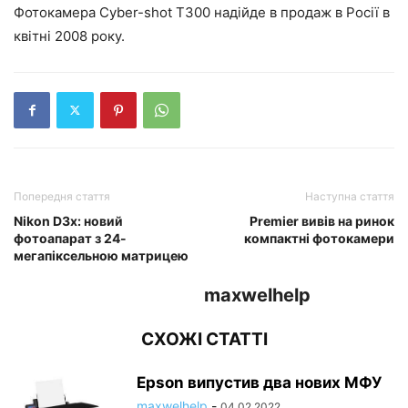
Фотокамера Cyber-shot T300 надійде в продаж в Росії в
квітні 2008 року.
Попередня стаття
Наступна стаття
Nikon D3x: новий
Premier вивів на ринок
фотоапарат з 24-
компактні фотокамери
мегапіксельною матрицею
maxwelhelp
СХОЖІ СТАТТІ
Epson випустив два нових МФУ
maxwelhelp
-
04.02.2022