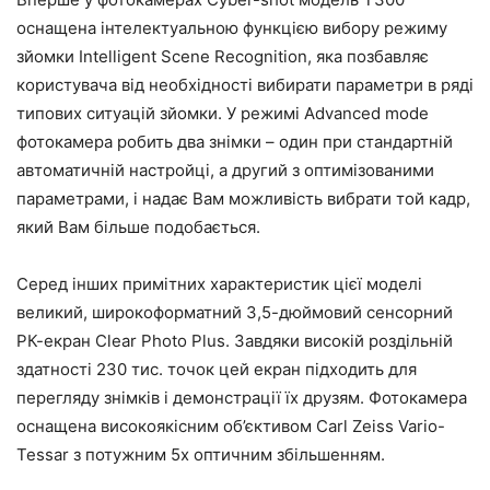
оснащена інтелектуальною функцією вибору режиму
зйомки Intelligent Scene Recognition, яка позбавляє
користувача від необхідності вибирати параметри в ряді
типових ситуацій зйомки. У режимі Advanced mode
фотокамера робить два знімки – один при стандартній
автоматичній настройці, а другий з оптимізованими
параметрами, і надає Вам можливість вибрати той кадр,
який Вам більше подобається.
Серед інших примітних характеристик цієї моделі
великий, широкоформатний 3,5-дюймовий сенсорний
РК-екран Clear Photo Plus. Завдяки високій роздільній
здатності 230 тис. точок цей екран підходить для
перегляду знімків і демонстрації їх друзям. Фотокамера
оснащена високоякісним об’єктивом Carl Zeiss Vario-
Tessar з потужним 5х оптичним збільшенням.