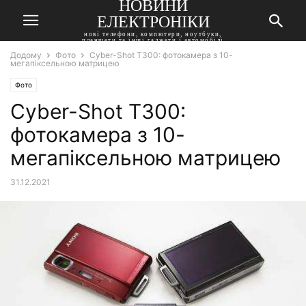
НОВИНИ
ЕЛЕКТРОНІКИ
нові телефони, компютери, ноутбуки,
планшети та інші гаджети і автомобілі
Додому
Фото
Cyber-Shot T300: фотокамера з 10-
мегапіксельною матрицею
Фото
Cyber-Shot T300:
фотокамера з 10-
мегапіксельною матрицею
31.12.2021