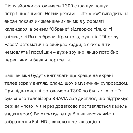
Після зйомки фотокамера T300 спрощує пошук
потрібних знімків. Новий режим “Date View” виводить на
екран покажчик зменшених знімків у форматі
календаря, а режим “Обране” відтворює тільки ті
знімки, які Ви відібрали. Крім того, функція “Filter by
Faces” автоматично вибирає кадри, в яких є діти,
немовлята і посмішки – дуже зручно, якщо потрібно
переглянути безліч портретів.
Ваші знімки будуть виглядати ще краще на екрані
телевізора у вигляді слайд-шоу з музичним супроводом.
При підключенні фотокамери T300 до будь-якого HD-
сумісного телевізора BRAVIA або дисплея, що підтримує
режим PhotoTV (через додатково поставляється кабель
з адаптером) Ви отримуєте ще більш високу якість
зображення Full HD з високою деталізацією.