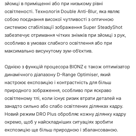
зйомці в приміщенні або при низькому рівні
освітленості. Технологія Double Anti-Blur, яка являє
собою поєднання високої чутливості з оптичною
системою стабілізації зображення Super SteadyShot
забезпечує отримання чітких знімків при зйомці з рук,
особливо в умовах слабкого освітлення або при
максимально висунутому зум-об’єктив.
Однією з функцій процесора BIONZ є також оптимізатор
динамічного діапазону D-Range Optimiser, який
настроює експозицію і контрастність для більш
природного зображення, особливо при яскраво
освітленому тлі, коли існує ризик втрати деталей на
занадто сильно або слабо освітлених ділянках кадру.
Новий режим DRO Plus обробляє кожну ділянку кадру
окремо, щоб у найскладніших ситуаціях зробити
експозицію ще більш природною і збалансованою.