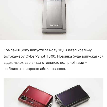
Компанія Sony випустила нову 10,1-мегапіксельну
фотокамеру Cyber-Shot T300. Новинка буде випускатися
в декількох варіантах стильною колірної гами –
сріблястою, чорною або червоною.