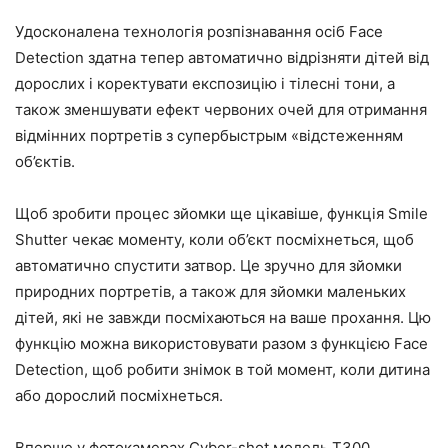
Удосконалена технологія розпізнавання осіб Face
Detection здатна тепер автоматично відрізняти дітей від
дорослих і коректувати експозицію і тілесні тони, а
також зменшувати ефект червоних очей для отримання
відмінних портретів з супербыстрым «відстеженням
об’єктів.
Щоб зробити процес зйомки ще цікавіше, функція Smile
Shutter чекає моменту, коли об’єкт посміхнеться, щоб
автоматично спустити затвор. Це зручно для зйомки
природних портретів, а також для зйомки маленьких
дітей, які не завжди посміхаються на ваше прохання. Цю
функцію можна використовувати разом з функцією Face
Detection, щоб робити знімок в той момент, коли дитина
або дорослий посміхнеться.
Вперше у фотокамерах Cyber-shot модель T300