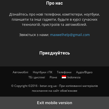
Про нас
Дізнайтесь про нові телефони, комп'ютери, ноутбуки,
планшети та інші гаджети, будьте в курсі сучасних
технологій, пристроїів та автомобілей.
Звяжіться з нами:
maxwelhelp@gmail.com
Приєднуйтесь
Автомобілі
Ноутбуки і ПК
Телефони
Аудіо/Відео
ТБ і дисплеї
Різне
Indonesia
© Copyright ©2016 - betar.org.ua - При копіюванні матеріалів
посилання на сайт обов'язкове
Exit mobile version