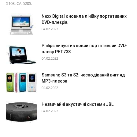
510S, CA-520S.
Nexx Digital оновила лінійку портативних
DVD-плеєрів
04.02.2022
Philips випустив новий портативний DVD-
плеєр PET738
04.02.2022
Samsung S3 та S2: несподіваний вигляд
МР3-плеєра
04.02.2022
Незвичайні акустичні системи JBL
04.02.2022