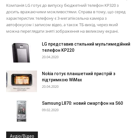
Компанія LG готує до випуску бюджетний телефон KP320 з
досить вражаючими можливостями. Справа в тому, що серед
характеристик телефону є 3-мегапіксельна камера з
автофокусом і записом відео, а також ТБ-вихід, через який
можна переглядати зняті зображення на великому екрані.
LG представив стильний мультимедійний
телефон KP220
20.04.2020
Nokia готує планшетний пристрій з
підтримкою WiMax
20.04.2020
Samsung L870: новий смартфон на S60
09.02.2020
Аудіо/Відео