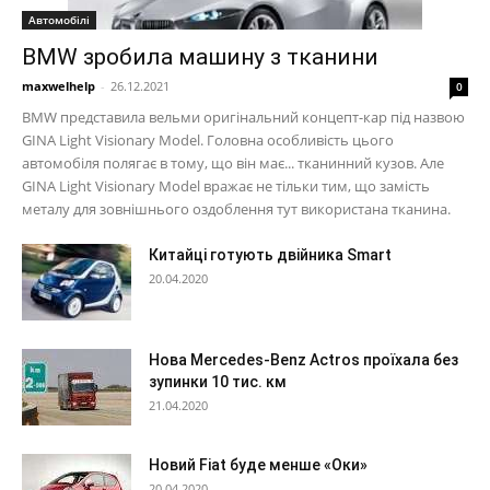
Автомобілі
BMW зробила машину з тканини
maxwelhelp
-
26.12.2021
0
BMW представила вельми оригінальний концепт-кар під назвою
GINA Light Visionary Model. Головна особливість цього
автомобіля полягає в тому, що він має... тканинний кузов. Але
GINA Light Visionary Model вражає не тільки тим, що замість
металу для зовнішнього оздоблення тут використана тканина.
Китайці готують двійника Smart
20.04.2020
Нова Mercedes-Benz Actros проїхала без
зупинки 10 тис. км
21.04.2020
Новий Fiat буде менше «Оки»
20.04.2020