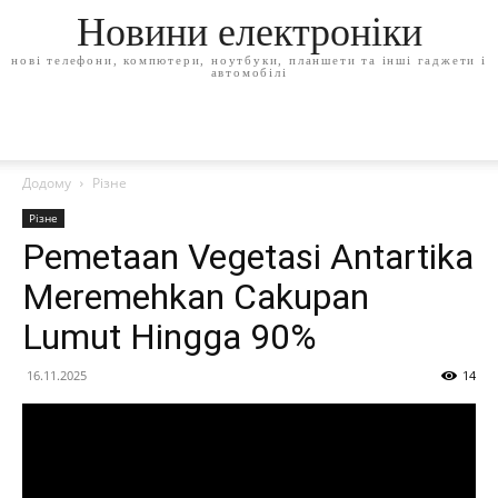
Новини електроніки
нові телефони, компютери, ноутбуки, планшети та інші гаджети і
автомобілі
Додому
Різне
Різне
Pemetaan Vegetasi Antartika
Meremehkan Cakupan
Lumut Hingga 90%
16.11.2025
14