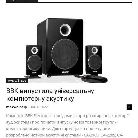
Аудіо/Відео
BBK випустила універсальну
компютерну акустику
maxwelhelp
-
04.02.2022
0
Компанія BBK Electronics повідомила про розширення категорії
аудіосистем і про початок випуску нової товарної групи -
компютерної акустики. Для старту цього проекту вже
розроблено чотири акустичні системи - CA-210S, CA-220S, CA-