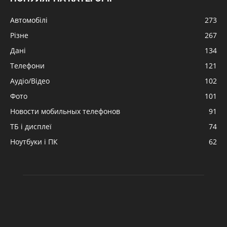
Автомобілі
273
Різне
267
Дані
134
Телефони
121
Аудіо/Відео
102
Фото
101
Новости мобильных телефонов
91
ТБ і дисплеї
74
Ноутбуки і ПК
62