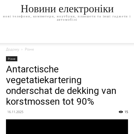
Новини електроніки
нові телефони, компютери, ноутбуки, планшети та інші гаджети і
автомобілі
Додому
Різне
Різне
Antarctische
vegetatiekartering
onderschat de dekking van
korstmossen tot 90%
16.11.2025
15