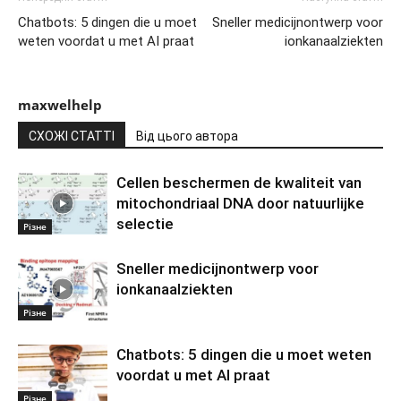
Chatbots: 5 dingen die u moet
Sneller medicijnontwerp voor
weten voordat u met AI praat
ionkanaalziekten
maxwelhelp
СХОЖІ СТАТТІ
Від цього автора
Cellen beschermen de kwaliteit van
mitochondriaal DNA door natuurlijke
selectie
Різне
Sneller medicijnontwerp voor
ionkanaalziekten
Різне
Chatbots: 5 dingen die u moet weten
voordat u met AI praat
Різне