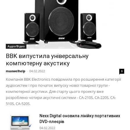
Аудіо/Відео
BBK випустила універсальну
компютерну акустику
maxwelhelp
-
04.02.2022
0
Компанія BBK Electronics повідомила про розширення категорії
аудіосистем і про початок випуску нової товарної групи -
компютерної акустики. Для старту цього проекту вже
розроблено чотири акустичні системи - CA-210S, CA-220S, CA-
510S, CA-520S.
Nexx Digital оновила лінійку портативних
DVD-плеєрів
04.02.2022