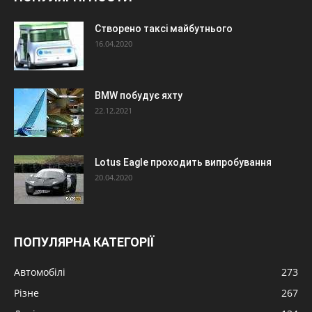
Створено таксі майбутнього
16.04.2020
BMW побудує яхту
22.12.2021
Lotus Eagle проходить випробування
20.04.2020
ПОПУЛЯРНА КАТЕГОРІЇ
Автомобілі
273
Різне
267