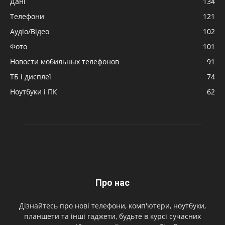
Дані
134
Телефони
121
Аудіо/Відео
102
Фото
101
Новости мобильных телефонов
91
ТБ і дисплеї
74
Ноутбуки і ПК
62
Про нас
Дізнайтесь про нові телефони, комп'ютери, ноутбуки,
планшети та інші гаджети, будьте в курсі сучасних