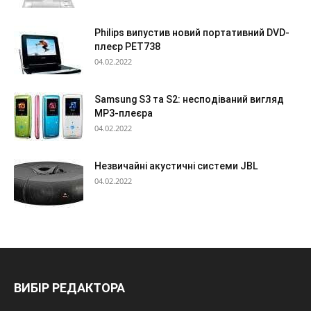
Philips випустив новий портативний DVD-
плеєр PET738
04.02.2022
Samsung S3 та S2: несподіваний вигляд
МР3-плеєра
04.02.2022
Незвичайні акустичні системи JBL
04.02.2022
ВИБІР РЕДАКТОРА