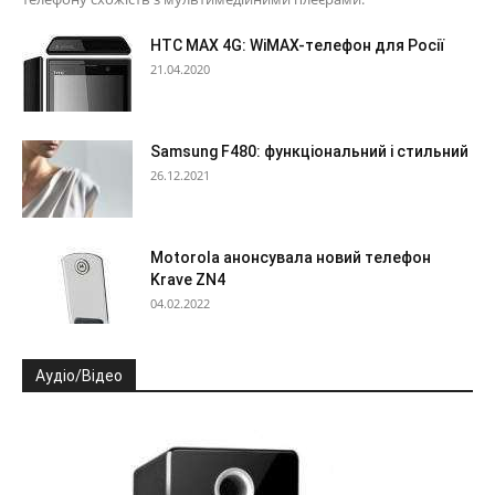
HTC MAX 4G: WiMAX-телефон для Росії
21.04.2020
Samsung F480: функціональний і стильний
26.12.2021
Motorola анонсувала новий телефон
Krave ZN4
04.02.2022
Аудіо/Відео