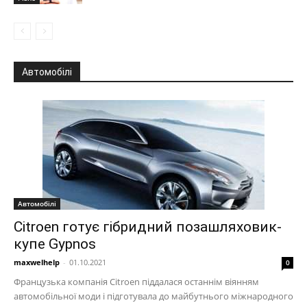
Автомобілі
Автомобілі
Citroen готує гібридний позашляховик-
купе Gypnos
maxwelhelp
-
01.10.2021
0
Французька компанія Citroen піддалася останнім віянням
автомобільної моди і підготувала до майбутнього міжнародного