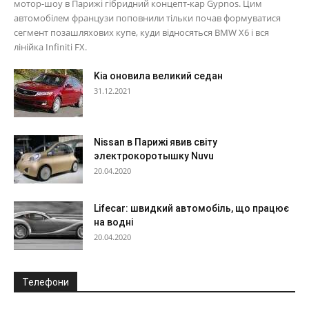
мотор-шоу в Парижі гібридний концепт-кар Gypnos. Цим
автомобілем французи поповнили тільки почав формуватися
сегмент позашляхових купе, куди відносяться BMW X6 і вся
лінійка Infiniti FX.
Kia оновила великий седан
31.12.2021
Nissan в Парижі явив світу
электрокоротышку Nuvu
20.04.2020
Lifecar: швидкий автомобіль, що працює
на водні
20.04.2020
Телефони