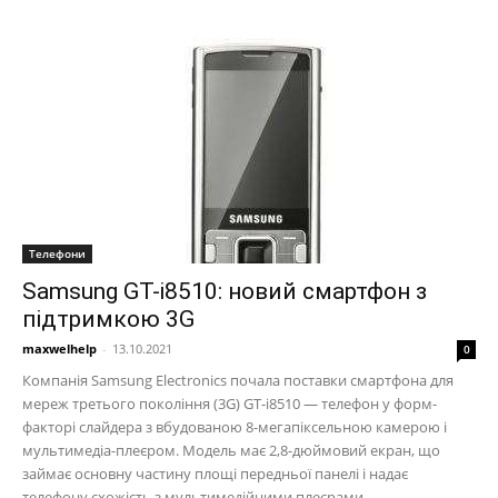
Телефони
Samsung GT-i8510: новий смартфон з
підтримкою 3G
maxwelhelp
-
13.10.2021
0
Компанія Samsung Electronics почала поставки смартфона для
мереж третього покоління (3G) GT-i8510 — телефон у форм-
факторі слайдера з вбудованою 8-мегапіксельною камерою і
мультимедіа-плеєром. Модель має 2,8-дюймовий екран, що
займає основну частину площі передньої панелі і надає
телефону схожість з мультимедійними плеєрами.