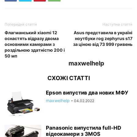
Попередня стаття
Наступна стаття
Флагманський xiaomi 12
Asus представила в україні
оснастять відразу двома
ноутбуки rog zephyrus s17
основними камерами з
за ціною від 73 999 гривень
роздільною здатністю 200 і
50 мп
maxwelhelp
СХОЖІ СТАТТІ
Epson випустив два нових МФУ
maxwelhelp
-
04.02.2022
Panasonic випустила full-HD
відеокамери з 3MOS