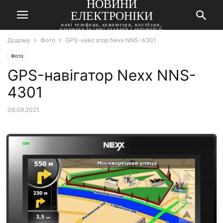
НОВИНИ
ЕЛЕКТРОНІКИ
нові телефони, компютери, ноутбуки,
планшети та інші гаджети і автомобілі
Додому
Фото
GPS-навігатор Nexx NNS-4301
Фото
GPS-навігатор Nexx NNS-
4301
08.09.2021