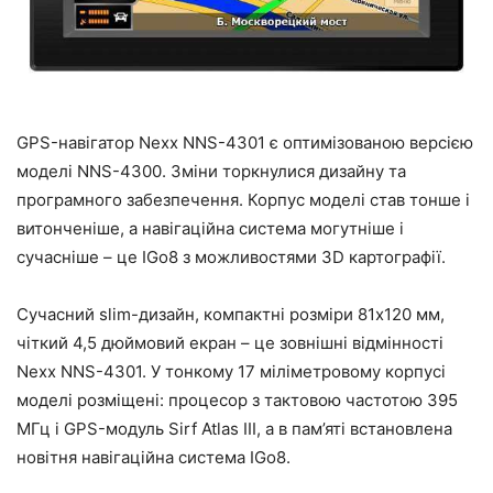
GPS-навігатор Nexx NNS-4301 є оптимізованою версією
моделі NNS-4300. Зміни торкнулися дизайну та
програмного забезпечення. Корпус моделі став тонше і
витонченіше, а навігаційна система могутніше і
сучасніше – це IGo8 з можливостями 3D картографії.
Сучасний slim-дизайн, компактні розміри 81х120 мм,
чіткий 4,5 дюймовий екран – це зовнішні відмінності
Nexx NNS-4301. У тонкому 17 міліметровому корпусі
моделі розміщені: процесор з тактовою частотою 395
МГц і GPS-модуль Sirf Atlas III, а в пам’яті встановлена
новітня навігаційна система IGo8.