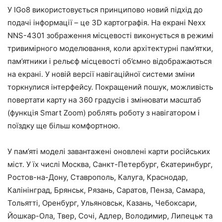
У IGo8 використовується принципово новий підхід до
подачі інформації – це 3D картографія. На екрані Nexx
NNS-4301 зображення місцевості виконується в режимі
тривимірного моделювання, коли архітектурні пам’ятки,
пам’ятники і рельєф місцевості об’ємно відображаються
на екрані. У новій версії навігаційної системи зміни
торкнулися інтерфейсу. Покращений пошук, можливість
повертати карту на 360 градусів і змінювати масштаб
(функція Smart Zoom) роблять роботу з навігатором і
поїздку ще більш комфортною.
У пам’яті моделі завантажені оновлені карти російських
міст. У їх числі Москва, Санкт-Петербург, Єкатеринбург,
Ростов-на-Дону, Ставрополь, Калуга, Краснодар,
Калінінград, Брянськ, Рязань, Саратов, Пенза, Самара,
Тольятті, Оренбург, Ульяновськ, Казань, Чебоксари,
Йошкар-Ола, Твер, Сочі, Адлер, Володимир, Липецьк та