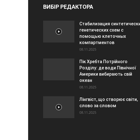
ВИБІР РЕДАКТОРА
Стабилизация синтетическ
генетических схем с
помощью клеточных
компартментов
08.11.2025
Пік Хребта Потрійного
Розділу: де води Північної
Америки вибирають свій
океан
08.11.2025
Лінгвіст, що створює світи,
слово за словом
08.11.2025