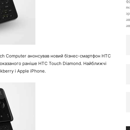
фр
як
зр
ав
ав
ch Computer анонсував новий бізнес-смартфон HTC
показаного раніше HTC Touch Diamond. Найближчі
berry і Apple iPhone.