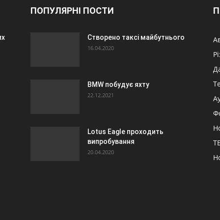
ПОПУЛЯРНІ ПОСТИ
П
их
Створено таксі майбутнього
А
16.04.2020
Р
Д
Т
BMW побудує яхту
22.12.2021
А
Ф
Н
Lotus Eagle проходить
випробування
ТБ
20.04.2020
Н