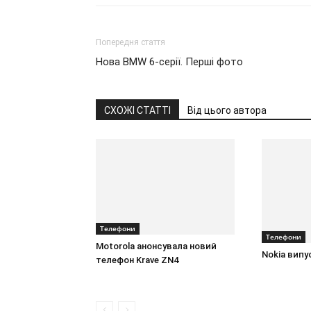
Попередня стаття
Нова BMW 6-серії. Перші фото
СХОЖІ СТАТТІ
Від цього автора
Телефони
Телефони
Motorola анонсувала новий
Nokia випу
телефон Krave ZN4