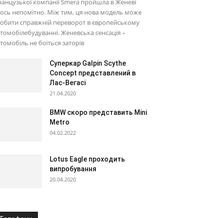
анцузької компанії Smera пройшла в Женеві
ось непомітно. Між тим, ця нова модель може
обити справжній переворот в європейському
томобілебудуванні. Женевська сенсація –
томобіль не боїться заторів
Суперкар Galpin Scythe
Concept представлений в
Лас-Вегасі
21.04.2020
BMW скоро представить Mini
Metro
04.02.2022
Lotus Eagle проходить
випробування
20.04.2020