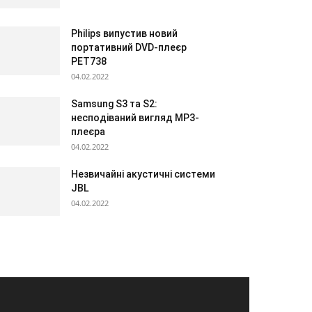
Philips випустив новий
портативний DVD-плеєр
PET738
04.02.2022
Samsung S3 та S2:
несподіваний вигляд МР3-
плеєра
04.02.2022
Незвичайні акустичні системи
JBL
04.02.2022