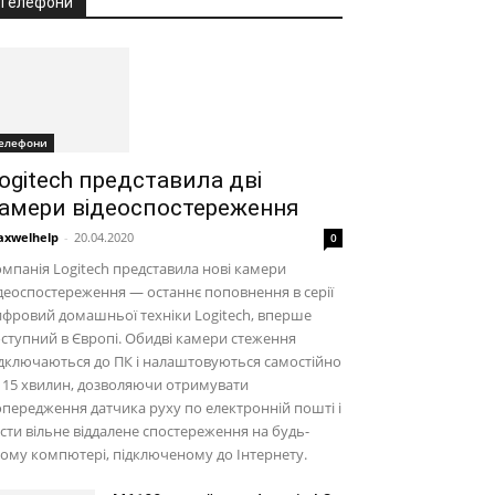
Телефони
елефони
ogitech представила дві
амери відеоспостереження
xwelhelp
-
20.04.2020
0
мпанія Logitech представила нові камери
деоспостереження — останнє поповнення в серії
фровий домашньої техніки Logitech, вперше
ступний в Європі. Обидві камери стеження
дключаються до ПК і налаштовуються самостійно
 15 хвилин, дозволяючи отримувати
передження датчика руху по електронній пошті і
сти вільне віддалене спостереження на будь-
ому компютері, підключеному до Інтернету.