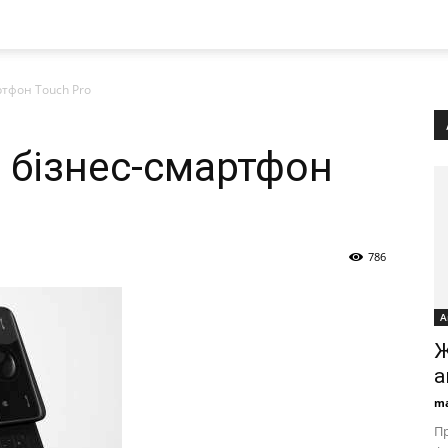
ртфон Touch Pro
 бізнес-смартфон
786
А
Ж
а
ma
Пр