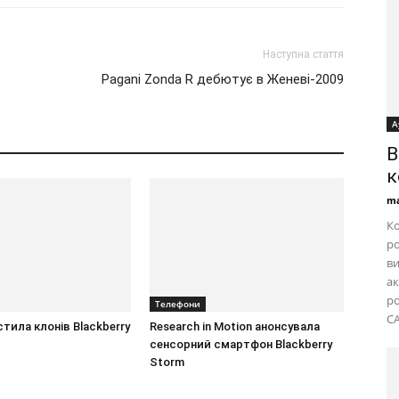
Наступна стаття
Pagani Zonda R дебютує в Женеві-2009
А
B
к
ma
Ко
ро
ви
ак
ро
Телефони
CA
стила клонів Blackberry
Research in Motion анонсувала
сенсорний смартфон Blackberry
Storm