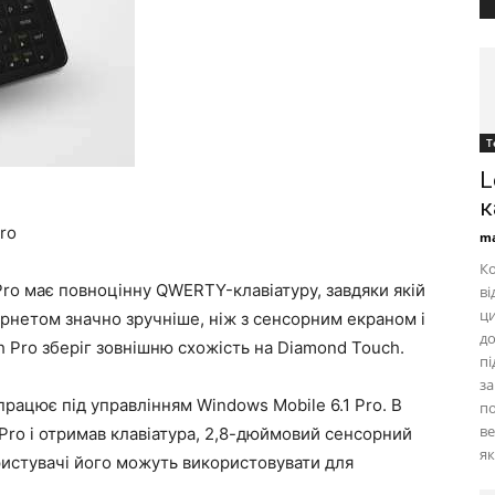
Т
L
к
ro
ma
Ко
Pro має повноцінну QWERTY-клавіатуру, завдяки якій
ві
ци
рнетом значно зручніше, ніж з сенсорним екраном і
до
 Pro зберіг зовнішню схожість на Diamond Touch.
пі
за
рацює під управлінням Windows Mobile 6.1 Pro. В
по
ве
 Pro і отримав клавіатура, 2,8-дюймовий сенсорний
як
ристувачі його можуть використовувати для