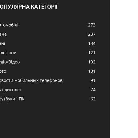
ОПУЛЯРНА КАТЕГОРІЇ
втомобілі
273
ізне
237
ані
134
елефони
121
удіо/Відео
102
ото
101
овости мобильных телефонов
91
 і дисплеї
74
оутбуки і ПК
62