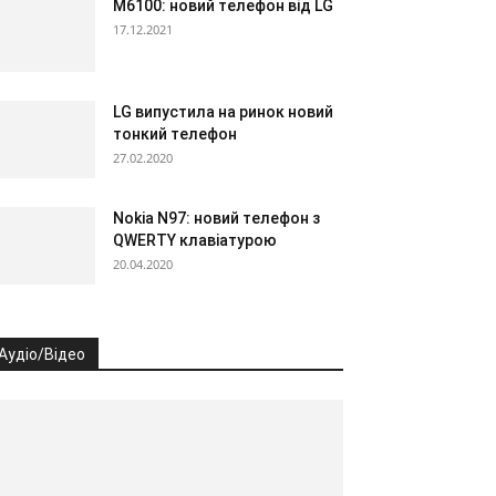
M6100: новий телефон від LG
17.12.2021
LG випустила на ринок новий
тонкий телефон
27.02.2020
Nokia N97: новий телефон з
QWERTY клавіатурою
20.04.2020
Аудіо/Відео