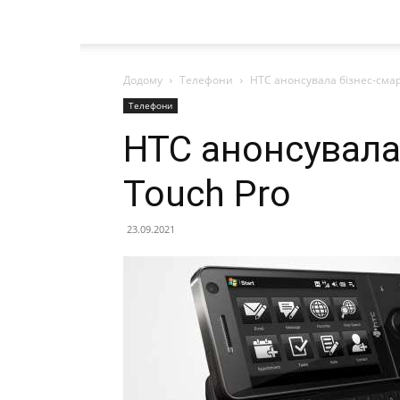
Додому
Телефони
HTC анонсувала бізнес-сма
Телефони
HTC анонсувала
Touch Pro
23.09.2021