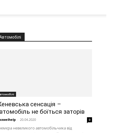
Автомобілі
втомобілі
еневська сенсація –
втомобіль не боїться заторів
xwelhelp
-
20.04.2020
0
емєра невеликого автомобільчика від