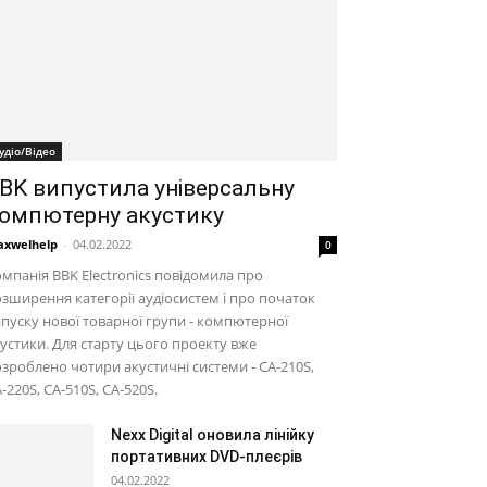
удіо/Відео
BK випустила універсальну
омпютерну акустику
xwelhelp
-
04.02.2022
0
мпанія BBK Electronics повідомила про
зширення категорії аудіосистем і про початок
пуску нової товарної групи - компютерної
устики. Для старту цього проекту вже
зроблено чотири акустичні системи - CA-210S,
-220S, CA-510S, CA-520S.
Nexx Digital оновила лінійку
портативних DVD-плеєрів
04.02.2022