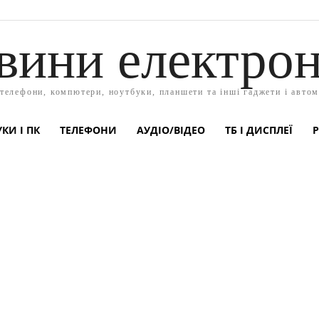
вини електрон
 телефони, компютери, ноутбуки, планшети та інші гаджети і автом
КИ І ПК
ТЕЛЕФОНИ
АУДІО/ВІДЕО
ТБ І ДИСПЛЕЇ
Р