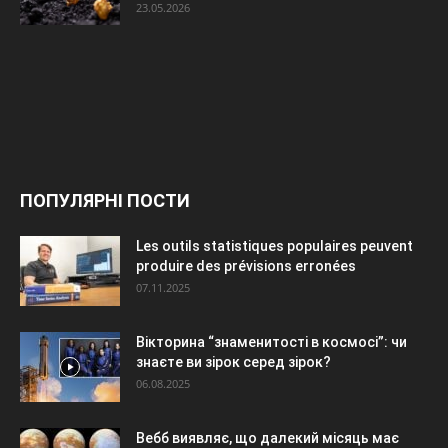
23.05.2026
ПОПУЛЯРНІ ПОСТИ
Les outils statistiques populaires peuvent
produire des prévisions erronées
07.11.2025
Вікторина “знаменитості в космосі”: чи
знаєте ви зірок серед зірок?
06.08.2025
Вебб виявляє, що далекий місяць має