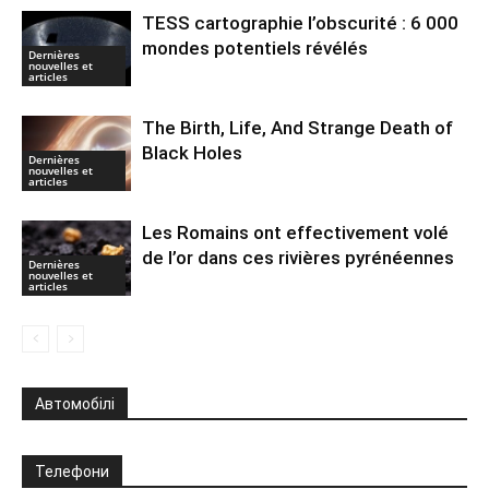
TESS cartographie l’obscurité : 6 000
mondes potentiels révélés
Dernières
nouvelles et
articles
The Birth, Life, And Strange Death of
Black Holes
Dernières
nouvelles et
articles
Les Romains ont effectivement volé
de l’or dans ces rivières pyrénéennes
Dernières
nouvelles et
articles
Автомобілі
Телефони