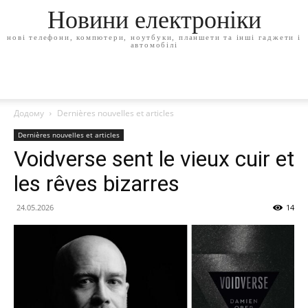
Новини електроніки
нові телефони, компютери, ноутбуки, планшети та інші гаджети і
автомобілі
Додому
Dernières nouvelles et articles
Dernières nouvelles et articles
Voidverse sent le vieux cuir et
les rêves bizarres
24.05.2026
14