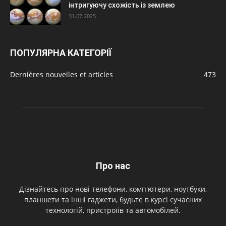
інтригуючу схожість із землею
31.07.2025
ПОПУЛЯРНА КАТЕГОРІЇ
Dernières nouvelles et articles
473
Про нас
Дізнайтесь про нові телефони, комп'ютери, ноутбуки,
планшети та інші гаджети, будьте в курсі сучасних
технологій, пристроїів та автомобілей.