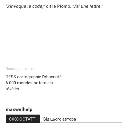
“J’invoque le code,”
dit le Plomb.
“J’ai une lettre.”
Попередня стаття
TESS cartographie l’obscurité :
6 000 mondes potentiels
révélés
maxwelhelp
СХОЖІ СТАТТІ
Від цього автора