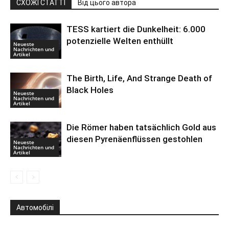
СХОЖІ СТАТТІ
Від цього автора
TESS kartiert die Dunkelheit: 6.000
potenzielle Welten enthüllt
Neueste
Nachrichten und
Artikel
The Birth, Life, And Strange Death of
Black Holes
Neueste
Nachrichten und
Artikel
Die Römer haben tatsächlich Gold aus
diesen Pyrenäenflüssen gestohlen
Neueste
Nachrichten und
Artikel
Автомобілі