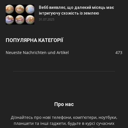
Вебб виявляє, що далекий місяць має
інтригуючу схожість із землею
31.07.2025
ПОПУЛЯРНА КАТЕГОРІЇ
Neueste Nachrichten und Artikel
473
Про нас
Дізнайтесь про нові телефони, комп'ютери, ноутбуки,
планшети та інші гаджети, будьте в курсі сучасних