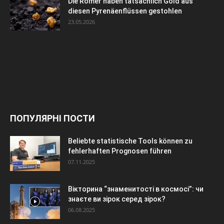
Die Römer haben tatsächlich Gold aus
diesen Pyrenäenflüssen gestohlen
23.05.2026
ПОПУЛЯРНІ ПОСТИ
Beliebte statistische Tools können zu
fehlerhaften Prognosen führen
07.11.2025
Вікторина “знаменитості в космосі”: чи
знаєте ви зірок серед зірок?
06.08.2025