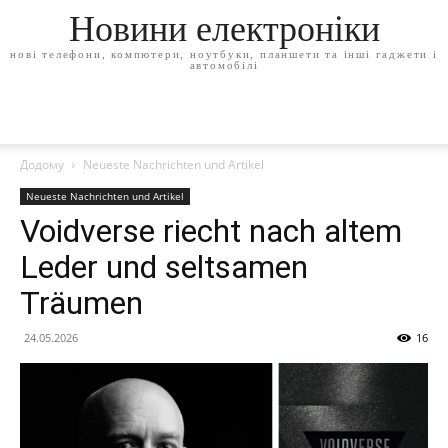
Новини електроніки
нові телефони, компютери, ноутбуки, планшети та інші гаджети і
автомобілі
Додому
Neueste Nachrichten und Artikel
Neueste Nachrichten und Artikel
Voidverse riecht nach altem
Leder und seltsamen
Träumen
24.05.2026
16