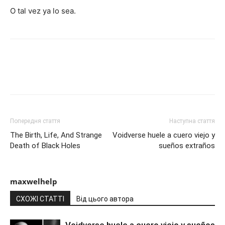
O tal vez ya lo sea.
Попередня стаття
Наступна стаття
The Birth, Life, And Strange
Voidverse huele a cuero viejo y
Death of Black Holes
sueños extraños
maxwelhelp
СХОЖІ СТАТТІ
Від цього автора
Voidverse huele a cuero viejo y sueños