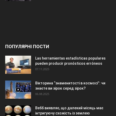
ПОПУЛЯРНІ ПОСТИ
Las herramientas estadísticas populares
pueden producir pronósticos erróneos
07.11.2025
Вікторина “знаменитості в космосі”: чи
знаєте ви зірок серед зірок?
06.08.2025
Вебб виявляє, що далекий місяць має
інтригуючу схожість із землею