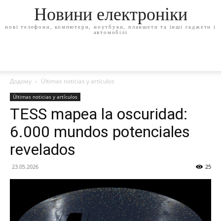
Новини електроніки
нові телефони, компютери, ноутбуки, планшети та інші гаджети і
автомобілі
Додому
Últimas noticias y artículos
Últimas noticias y artículos
TESS mapea la oscuridad:
6.000 mundos potenciales
revelados
23.05.2026
25