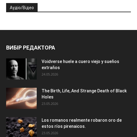
Аудіо/Відео
ВИБІР РЕДАКТОРА
Voidverse huele a cuero viejo y sueños
extraños
24.05.2026
The Birth, Life, And Strange Death of Black
Holes
23.05.2026
Los romanos realmente robaron oro de
estos ríos pirenaicos.
23.05.2026