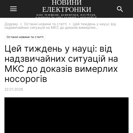
НОВИНИ
ЕЛЕКТРОНІКИ
нові телефони, компютери, ноутбуки,
планшети та інші гаджети і автомобілі
Додому
Останні новини та статті
Цей тиждень у науці: від
надзвичайних ситуацій на МКС до доказів вимерлих...
Останні новини та статті
Цей тиждень у науці: від
надзвичайних ситуацій на
МКС до доказів вимерлих
носорогів
22.01.2026