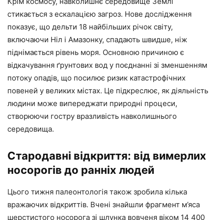
Крім космосу, навколишнє середовище Землі
стикається з ескалацією загроз. Нове дослідження
показує, що дельти 18 найбільших річок світу,
включаючи Ніл і Амазонку, спадають швидше, ніж
піднімається рівень моря. Основною причиною є
відкачування ґрунтових вод у поєднанні зі зменшенням
потоку опадів, що посилює ризик катастрофічних
повеней у великих містах. Це підкреслює, як діяльність
людини може випереджати природні процеси,
створюючи гостру вразливість навколишнього
середовища.
Стародавні відкриття: від вимерлих
носорогів до ранніх людей
Цього тижня палеонтологія також зробила кілька
вражаючих відкриттів. Вчені знайшли фрагмент м’яса
шерстистого носорога зі шлунка вовченя віком 14 400