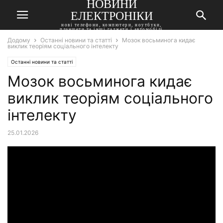
НОВИНИ
ЕЛЕКТРОНІКИ
нові телефони, компютери, ноутбуки,
планшети та інші гаджети і автомобілі
Додому
Останні новини та статті
Мозок восьминога кидає
виклик теоріям соціального інтелекту
Останні новини та статті
Мозок восьминога кидає
виклик теоріям соціального
інтелекту
25.01.2026