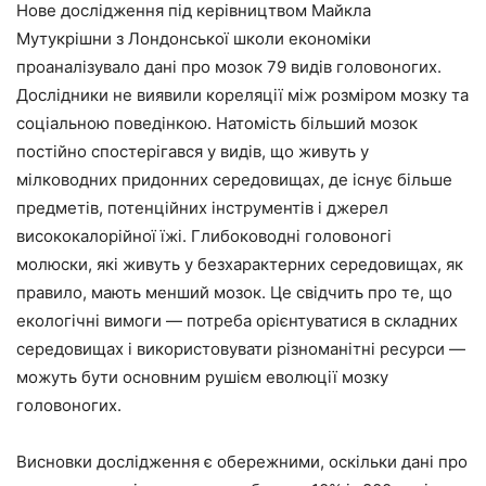
Нове дослідження під керівництвом Майкла
Мутукрішни з Лондонської школи економіки
проаналізувало дані про мозок 79 видів головоногих.
Дослідники не виявили кореляції між розміром мозку та
соціальною поведінкою. Натомість більший мозок
постійно спостерігався у видів, що живуть у
мілководних придонних середовищах, де існує більше
предметів, потенційних інструментів і джерел
висококалорійної їжі. Глибоководні головоногі
молюски, які живуть у безхарактерних середовищах, як
правило, мають менший мозок. Це свідчить про те, що
екологічні вимоги — потреба орієнтуватися в складних
середовищах і використовувати різноманітні ресурси —
можуть бути основним рушієм еволюції мозку
головоногих.
Висновки дослідження є обережними, оскільки дані про