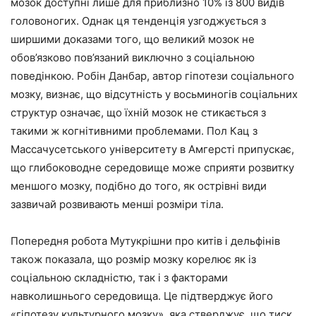
мозок доступні лише для приблизно 10% із 800 видів
головоногих. Однак ця тенденція узгоджується з
ширшими доказами того, що великий мозок не
обов’язково пов’язаний виключно з соціальною
поведінкою. Робін Данбар, автор гіпотези соціального
мозку, визнає, що відсутність у восьминогів соціальних
структур означає, що їхній мозок не стикається з
такими ж когнітивними проблемами. Пол Кац з
Массачусетського університету в Амгерсті припускає,
що глибоководне середовище може сприяти розвитку
меншого мозку, подібно до того, як острівні види
зазвичай розвивають менші розміри тіла.
Попередня робота Мутукрішни про китів і дельфінів
також показала, що розмір мозку корелює як із
соціальною складністю, так і з факторами
навколишнього середовища. Це підтверджує його
«гіпотезу культурного мозку», яка стверджує, що тиск