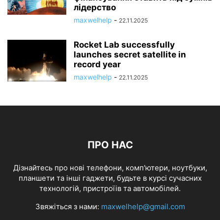
лідерство
maxwelhelp
-
22.11.2025
Rocket Lab successfully
launches secret satellite in
record year
maxwelhelp
-
22.11.2025
ПРО НАС
Дізнайтесь про нові телефони, комп'ютери, ноутбуки,
планшети та інші гаджети, будьте в курсі сучасних
технологій, пристроїів та автомобілей.
Звяжіться з нами:
maxwelhelp@gmail.com