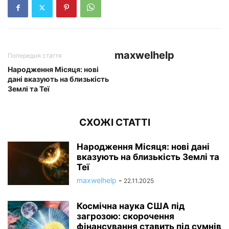
maxwelhelp
Попередня стаття
Народження Місяця: нові
дані вказують на близькість
Землі та Теї
СХОЖІ СТАТТІ
Народження Місяця: нові дані
вказують на близькість Землі та
Теї
maxwelhelp
-
22.11.2025
Космічна наука США під
загрозою: скорочення
фінансування ставить під сумнів