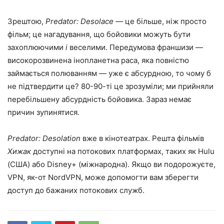
Зрештою,
Predator: Desolace
— це більше, ніж просто
фільм; це нагадування, що бойовики можуть бути
захоплюючими
і
веселими. Передумова франшизи —
високорозвинена інопланетна раса, яка повністю
займається полюванням — уже є абсурдною, то чому б
не підтвердити це? 80-90-ті це зрозуміли; ми прийняли
перебільшену абсурдність бойовика. Зараз немає
причин зупинятися.
Predator: Desolation
вже в кінотеатрах. Решта фільмів
Хижак
доступні на потокових платформах, таких як Hulu
(США) або Disney+ (міжнародна). Якщо ви подорожуєте,
VPN, як-от NordVPN, може допомогти вам зберегти
доступ до бажаних потокових служб.