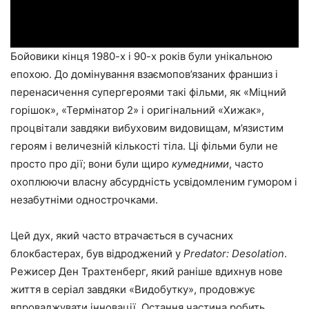
Бойовики кінця 1980-х і 90-х років були унікальною
епохою. До домінування взаємопов’язаних франшиз і
перенасичення супергероями такі фільми, як «Міцний
горішок», «Термінатор 2» і оригінальний «Хижак»,
процвітали завдяки вибуховим видовищам, м’язистим
героям і величезній кількості тіла. Ці фільми були не
просто про дії; вони були щиро
кумедними
, часто
охоплюючи власну абсурдність усвідомленим гумором і
незабутніми однострочками.
Цей дух, який часто втрачається в сучасних
блокбастерах, був відроджений у
Predator: Desolation
.
Режисер Ден Трахтенберг, який раніше вдихнув нове
життя в серіал завдяки «Видобутку», продовжує
впроваджувати інновації. Остання частина робить