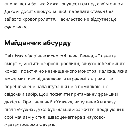
сцена, коли батько Хижак знущається над своїм сином
Деком, досить шокуюча, щоб передати ставки без
зайвого кровопролиття. Насильство не відсутнє; це
ефективно
.
Майданчик абсурду
Світ
Wasteland
навмисно смішний. Генна, «Планета
смерті», містить озброєні рослини, вибухонебезпечних
комах і практично незнищенного монстра, Каліска, який
може миттєво відновлювати втрачені кінцівки. Це
перебільшене налаштування не є помилкою; це
свідомий вибір, щоб посилити притаманну франшизі
дикість. Оригінальний «Хижак», випущений відразу
після «Чужих», уже був більшим за життя, поєднуючи в
собі мачизм у стилі Шварценеггера з науково-
фантастичними жахами.