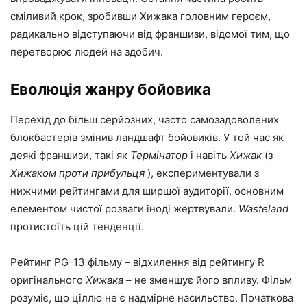
сміливий крок, зробивши Хижака головним героєм,
радикально відступаючи від франшизи, відомої тим, що
перетворює людей на здобич.
Еволюція жанру бойовика
Перехід до більш серйозних, часто самозадоволених
блокбастерів змінив ландшафт бойовиків. У той час як
деякі франшизи, такі як
Термінатор
і навіть
Хижак
(з
Хижаком проти прибульця
), експериментували з
нижчими рейтингами для ширшої аудиторії, основним
елементом чистої розваги іноді жертвували.
Wasteland
протистоїть цій тенденції.
Рейтинг PG-13 фільму – відхилення від рейтингу R
оригінального
Хижака
– не зменшує його впливу. Фільм
розуміє, що ціллю не є надмірне насильство. Початкова