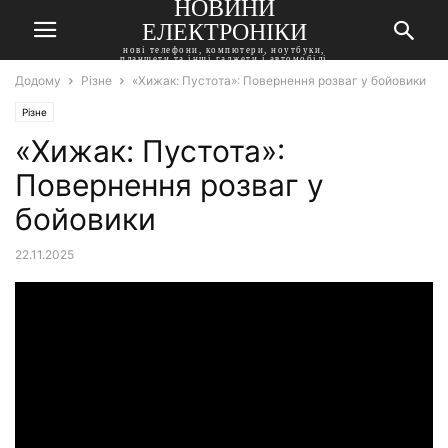
НОВИНИ
ЕЛЕКТРОНІКИ
нові телефони, компютери, ноутбуки,
планшети та інші гаджети і автомобілі
Додому
Різне
«Хижак: Пустота»: Повернення розваг у бойовики
Різне
«Хижак: Пустота»:
Повернення розваг у
бойовики
22.11.2025