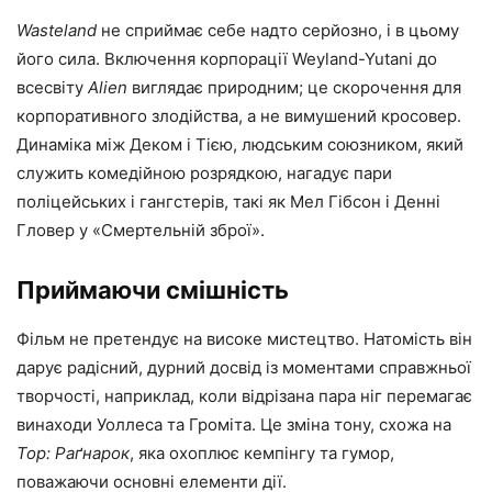
Wasteland
не сприймає себе надто серйозно, і в цьому
його сила. Включення корпорації Weyland-Yutani до
всесвіту
Alien
виглядає природним; це скорочення для
корпоративного злодійства, а не вимушений кросовер.
Динаміка між Деком і Тією, людським союзником, який
служить комедійною розрядкою, нагадує пари
поліцейських і гангстерів, такі як Мел Гібсон і Денні
Гловер у «Смертельній зброї».
Приймаючи смішність
Фільм не претендує на високе мистецтво. Натомість він
дарує радісний, дурний досвід із моментами справжньої
творчості, наприклад, коли відрізана пара ніг перемагає
винаходи Уоллеса та Громіта. Це зміна тону, схожа на
Тор: Раґнарок
, яка охоплює кемпінгу та гумор,
поважаючи основні елементи дії.