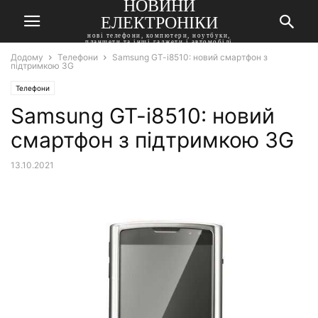
НОВИНИ
ЕЛЕКТРОНІКИ
нові телефони, компютери, ноутбуки,
планшети та інші гаджети і автомобілі
Додому
Телефони
Samsung GT-i8510: новий смартфон з
підтримкою 3G
Телефони
Samsung GT-i8510: новий
смартфон з підтримкою 3G
13.10.2021