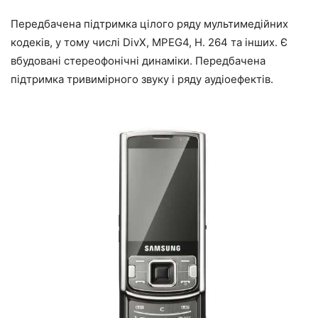
Передбачена підтримка цілого ряду мультимедійних
кодеків, у тому числі DivX, MPEG4, H. 264 та інших. Є
вбудовані стереофонічні динаміки. Передбачена
підтримка тривимірного звуку і ряду аудіоефектів.