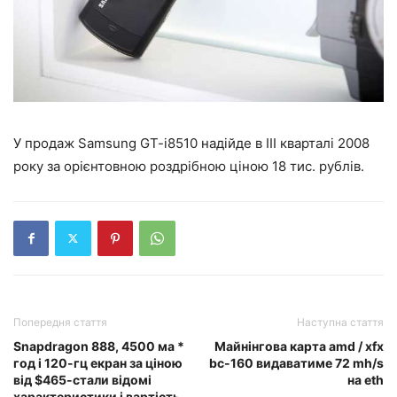
У продаж Samsung GT-i8510 надійде в III кварталі 2008
року за орієнтовною роздрібною ціною 18 тис. рублів.
Попередня стаття
Наступна стаття
Snapdragon 888, 4500 ма *
Майнінгова карта amd / xfx
год і 120-гц екран за ціною
bc-160 видаватиме 72 mh/s
від $465-стали відомі
на eth
характеристики і вартість