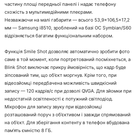
частину площі передньої панелі і надає телефону
схожість з мультимедійними плеєрами.
Незважаючи на малі габарити — всього 53,9×106,5×17,2
мм — Samsung i8510, зроблений на базі ОС Symbian/S60
відрізняється багатим функціональним набором.
Функція Smile Shot дозволяє автоматично зробити фото
саме в той момент, коли портретований посміхнеться, а
Blink Shot виключає прикру ймовірність, що кадр буде
зіпсований тим, що об’єкт моргнув. Крім того, при
відеозйомці передбачена можливість швидкісний
запису — 120 кадрів/с при дозволі QVGA. Для зйомки при
недостатній освітленості є потужний світлодіод.
Мікрофон для запису звуку при відеозйомці
розташований поруч з об’єктивом і завжди спрямований
на об’єкт. Для зберігання контенту в телефон вбудована
пам’ять ємністю 8 ГБ.