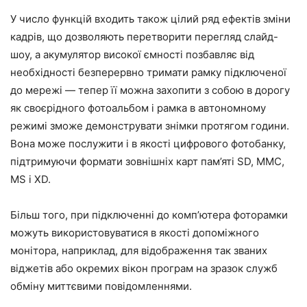
У число функцій входить також цілий ряд ефектів зміни
кадрів, що дозволяють перетворити перегляд слайд-
шоу, а акумулятор високої ємності позбавляє від
необхідності безперервно тримати рамку підключеної
до мережі — тепер її можна захопити з собою в дорогу
як своєрідного фотоальбом і рамка в автономному
режимі зможе демонструвати знімки протягом години.
Вона може послужити і в якості цифрового фотобанку,
підтримуючи формати зовнішніх карт пам’яті SD, MMC,
MS і XD.
Більш того, при підключенні до комп’ютера фоторамки
можуть використовуватися в якості допоміжного
монітора, наприклад, для відображення так званих
віджетів або окремих вікон програм на зразок служб
обміну миттєвими повідомленнями.