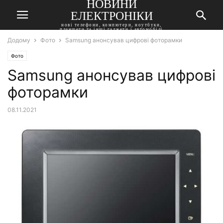
НОВИНИ
ЕЛЕКТРОНІКИ
нові телефони, компютери, ноутбуки,
планшети та інші гаджети і автомобілі
Додому
Фото
Samsung анонсував цифрові фоторамки
Фото
Samsung анонсував цифрові
фоторамки
08.11.2021